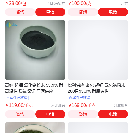
29
.00
100
.00
￥
/包
￥
/克
河北石家庄
北京
咨询
电话
咨询
电话
高纯 超细 氧化铬粉末 99.9% 耐
松利供应 雾化 超细 氧化铬粉末
高温性 质量保证 厂家供应
200目99.9% 耐腐蚀性
真实性已核验
真实性已核验
119
.00
169
.00
￥
/千克
￥
/千克
河北邢台
河北邢台
咨询
电话
咨询
电话