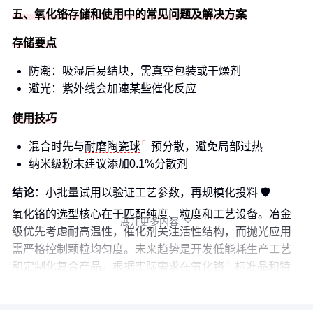
五、氧化铬存储和使用中的常见问题及解决方案
存储要点
防潮：吸湿后易结块，需真空包装或干燥剂
避光：紫外线会加速某些催化反应
使用技巧
混合时先与
耐磨陶瓷球
预分散，避免局部过热
纳米级粉末建议添加0.1%分散剂
结论
：小批量试用以验证工艺参数，再规模化投料 🛡️
氧化铬的选型核心在于匹配纯度、粒度和工艺设备。冶金
展开更多内容

级优先考虑耐高温性，催化剂关注活性结构，而抛光应用
需严格控制颗粒均匀度。未来趋势是开发低能耗生产工艺
和定制化复合产品。根据实际需求在
氧化铬
标准品和特
制型号间权衡，配套设备建议一步到位。