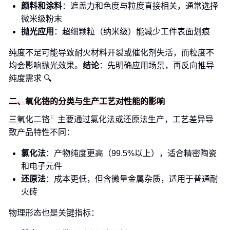
颜料和涂料
：遮盖力和色度与粒度直接相关，通常选择
微米级粉末
抛光应用
：超细颗粒（纳米级）能减少工件表面划痕
纯度不足可能导致耐火材料开裂或催化剂失活，而粒度不
均会影响抛光效果。
结论
：先明确应用场景，再反向推导
纯度需求 🔍
二、氧化铬的分类与生产工艺对性能的影响
三氧化二铬
主要通过氯化法或还原法生产，工艺差异导
致产品特性不同：
氯化法
：产物纯度更高（99.5%以上），适合精密陶瓷
和电子元件
还原法
：成本更低，但含微量金属杂质，适用于普通耐
火砖
物理形态也是关键指标：