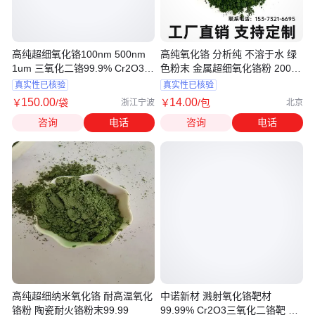
高纯超细氧化铬100nm 500nm
高纯氧化铬 分析纯 不溶于水 绿
1um 三氧化二铬99.9% Cr2O3
色粉末 金属超细氧化铬粉 2000
1kg
目 国标级
真实性已核验
真实性已核验
150
.00
14
.00
￥
/袋
￥
/包
浙江宁波
北京
咨询
电话
咨询
电话
高纯超细纳米氧化铬 耐高温氧化
中诺新材 溅射氧化铬靶材
铬粉 陶瓷耐火铬粉末99.99
99.99% Cr2O3三氧化二铬靶 规