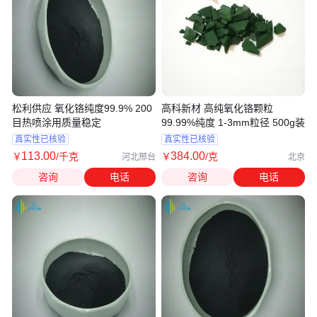
松利供应 氧化铬纯度99.9% 200
高科新材 高纯氧化铬颗粒
目热喷涂用质量稳定
99.99%纯度 1-3mm粒径 500g装
真实性已核验
真实性已核验
113
.00
384
.00
￥
/千克
￥
/克
河北邢台
北京
咨询
电话
咨询
电话