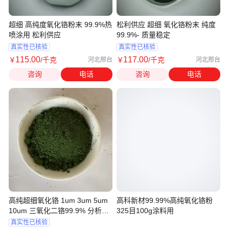
超细 高纯度氧化铬粉末 99.9%热
松利供应 超细 氧化铬粉末 纯度
喷涂用 松利供应
99.9%- 质量稳定
真实性已核验
真实性已核验
115
.00
117
.00
￥
/千克
￥
/千克
河北邢台
河北邢台
咨询
电话
咨询
电话
高纯超细氧化铬 1um 3um 5um
高科新材99.99%高纯氧化铬粉
10um 三氧化二铬99.9% 分析纯
325目100g涂料用
Cr2O3粉末
真实性已核验