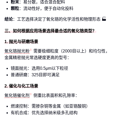
粉末
：易分散，适合混合配料
颗粒
：流动性好，便于自动化投料
结论
：工艺选择决定了氧化铬的化学活性和物理形态 🏭
三、如何根据应用场景选择最合适的氧化铬类型？
1. 抛光与研磨场景
氧化铬抛光粉
需要极细粒度（2000目以上）和均匀性，
金属精密抛光常选硬度更高的型号：
镜面抛光：选用0.5μm以下粒径
普通研磨：325目即可满足
2. 催化与化工场景
氧化铬催化剂
侧重比表面积和孔隙率：
燃速控制：需掺杂铜等金属（如亚铬酸铜）
有机合成：优先选择纳米级多孔结构