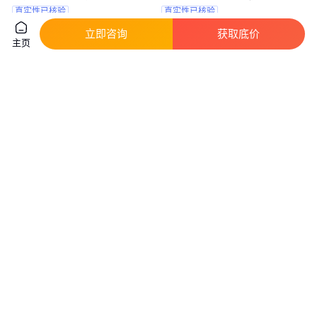
格尺寸可定制
真实性已核验
真实性已核验
25
.00
600
.00
￥
/包
￥
/片
河北邢台
河北石家庄
立即咨询
获取底价
主页
咨询
电话
咨询
电话
氧化铬 超细高纯Cr2O3 粒度1-
瑞江金属 电熔氧化铬 200目 0-
3um 纯度99.9% 铬绿 1308-38-9
1mm 2-3mm 粒度可选 99含量
纯度高氧化铬
真实性已核验
实地验商
180
.00
50
.00
￥
/袋
￥
/包
上海
河北邢台
咨询
电话
咨询
电话