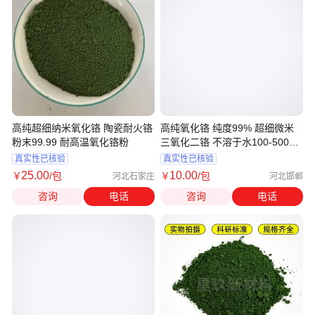
高纯超细纳米氧化铬 陶瓷耐火铬
高纯氧化铬 纯度99% 超细微米
粉末99.99 耐高温氧化铬粉
三氧化二铬 不溶于水100-500目
陶瓷粉末
真实性已核验
真实性已核验
25
.00
10
.00
￥
/包
￥
/包
河北石家庄
河北邯郸
咨询
电话
咨询
电话