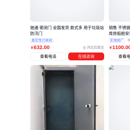
驰通 密闭门 全国发货 款式多 用于垃圾站
销售 不锈
防汛门
库房船舱安
真实性已核验
实地验厂
632
.00
1100
.0
河北石家庄
￥
￥
查看电话
在线咨询
查看