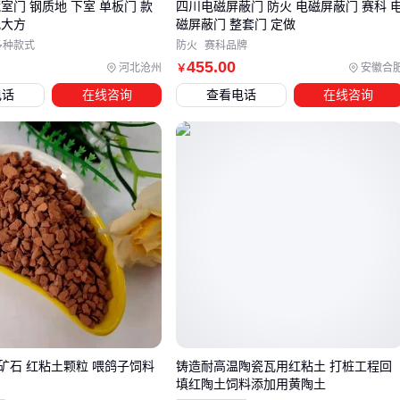
仿铜门实际是镀铜钢板，使用寿命与304不锈钢相当
室门 钢质地 下室 单板门 款
四川电磁屏蔽门 防火 电磁屏蔽门 赛科 
观大方
磁屏蔽门 整套门 定做
多种款式
防火
赛科品牌
四、容易被忽视的配件选择
455
.00
河北沧州
安徽合
￥
门体性能的30%取决于配件质量，这些细节最易踩坑：
电话
在线咨询
查看电话
在线咨询
铰链
：农村大门首选重型
门铰链
，单个承重需≥80kg
错误选择：用普通合页会导致门扇下垂
正确安装：每扇门至少装3个铰链，间距均匀分布
锁具
：建议选择：
防技术开启的C级锁芯
带防雨设计的室外
门锁
双活舌结构更防撬
五、安装和维护中的关键细节
矿石 红粘土颗粒 喂鸽子饲料
铸造耐高温陶瓷瓦用红粘土 打桩工程回
农村自装常见问题多出在安装环节：
填红陶土饲料添加用黄陶土