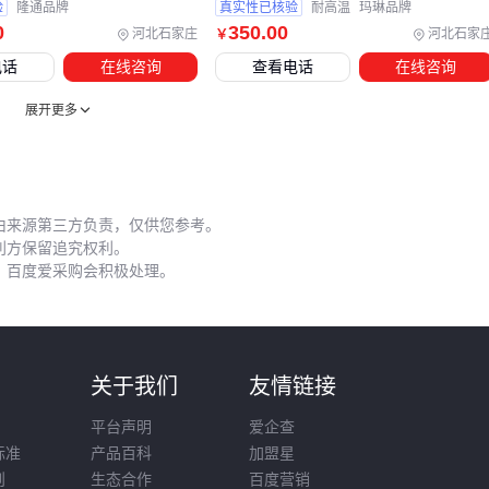
验
隆通品牌
真实性已核验
耐高温
玛琳品牌
预埋处理
：门框灌浆要用防水砂浆，普通水泥会吸潮锈蚀钢
0
350
.00
河北石家庄
河北石家
￥
框
电话
在线咨询
查看电话
在线咨询
间隙控制
：门扇与
门框
间隙应保持在5-8mm，过大影响防
盗性
展开更多
日常维护
：每季度用机油润滑铰链，发现漆面破损及时补漆
智能化升级可以考虑加装
门禁系统
，但要注意：
由来源第三方负责，仅供您参考。
选择IP65防水等级的设备
利方保留追究权利。
备用机械锁是必须的
，百度爱采购会积极处理。
供电线路要做防雷处理
农村家用不锈钢门是典型"一分钱一分货"的产品，建议按实际
使用强度选择对应等级。重点检查材质报告、铰链质量和安装
则
关于我们
友情链接
工艺，避免为省钱选择内部偷工减料的产品。好的
不锈钢门
平台声明
爱企查
配合正确维护，完全可以用15年以上不失效。
标准
产品百科
加盟星
则
生态合作
百度营销