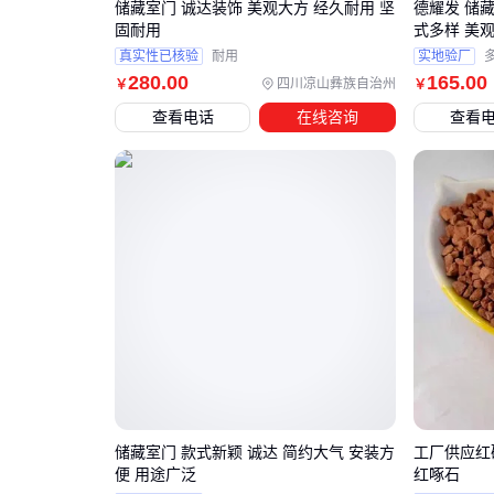
储藏室门 诚达装饰 美观大方 经久耐用 坚
德耀发 储藏
固耐用
式多样 美
真实性已核验
耐用
实地验厂
280
.00
165
.00
四川凉山彝族自治州
￥
￥
查看电话
在线咨询
查看
储藏室门 款式新颖 诚达 简约大气 安装方
工厂供应红
便 用途广泛
红啄石