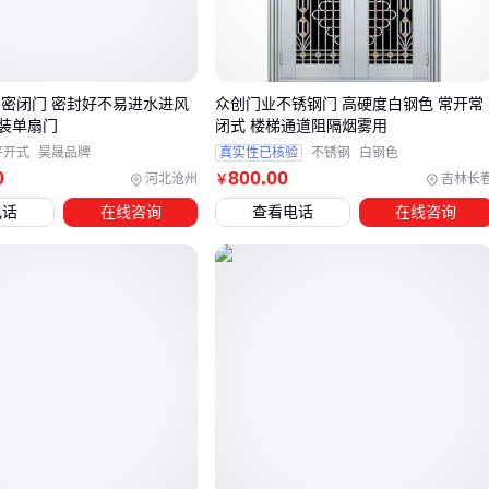
结构工艺
：一体成型比焊接更耐腐蚀，门框厚度低于1.2mm
慎选
表面处理
：拉丝工艺比镜面更耐刮擦，特殊涂层能延长抗腐
钢密闭门 密封好不易进水进风
众创门业不锈钢门 高硬度白钢色 常开常
蚀周期
装单扇门
闭式 楼梯通道阻隔烟雾用
平开式
昊晟品牌
真实性已核验
不锈钢
白钢色
⚠️ 常见误区：不锈钢≠永不生锈。农村使用中要特别注意：
0
800
.00
河北沧州
吉林长
￥
铰链位置容易堆积污物形成电化学腐蚀
电话
在线咨询
查看电话
在线咨询
门框与墙体接缝处是最先锈穿的部位
低价产品的内部骨架可能用普通钢材冒充
三、农村家用该选哪种不锈钢门？
根据使用场景，主流方案可分为三类：
基础防护型
适用：普通院落、储物间
配置：304不锈钢主体+防撬锁点