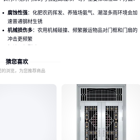
腐蚀性强
：化肥农药挥发、养殖场氨气、潮湿多雨环境会加
速普通钢材生锈
机械损伤多
：农用机械碰撞、频繁搬运物品对门框和门扇的
冲击更频繁
极端天气影响
：台风天的高风压、温差大的热胀冷缩对结构
稳定性要求更高
猜您喜欢
这些场景下，普通
不锈钢门
可能撑不过三年就会出现变形或
您的浏览，为您推荐商品
锈蚀。真正适合农村的解决方案需要同时满足：
二、不锈钢门材质和工艺的真相
市面上所谓"不锈钢门"实际差异巨大，关键要看两个核心指
标：
材质类型
：304不锈钢是农村家用的底线，沿海或高湿地区
议升级到
316不锈钢门