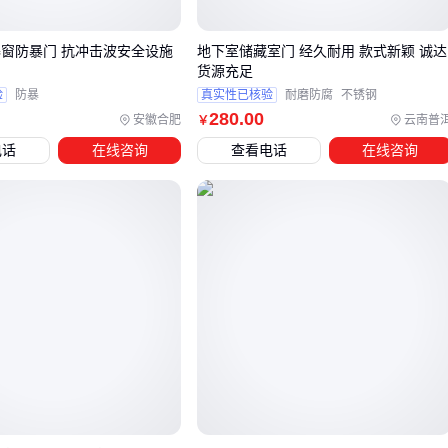
注意：门扇厚度至少0.8mm，推荐带
防盗安全门
认证
爆窗防暴门 抗冲击波安全设施
地下室储藏室门 经久耐用 款式新颖 诚达
的款式
货源充足
强化耐用型
验
防暴
真实性已核验
耐磨防腐
不锈钢
280
.00
安徽合肥
云南普
￥
适用：养殖场、农资仓库
电话
在线咨询
查看电话
在线咨询
配置：316不锈钢+加强门框
优势：抗氨气腐蚀，门框抗扭强度提升30%
多功能型
适用：主宅入户门
配置：
不锈钢防火门
或带保温层设计
附加价值：兼顾防盗与应急逃生功能
预算充足时，
铜门
在防腐性和美观度上确实更优，但要注
意：
纯铜门价格是不锈钢门的3-5倍