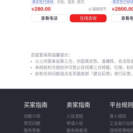
真实性已核验
白色、蓝色
款式
真实性已核
280
.00
2800
.0
福建南平
￥
￥
查看电话
在线咨询
查看
百度爱采购温馨提示：
以上内容来自第三方，内容真实性、准确性、合法性
未经权利方授权许可禁止任何第三方转载、引用，权
如有任何问题请点击页面底部『建议反馈』进行反馈
买家指南
卖家指南
平台规
功能介绍
入驻流程
准入规则
常见问题
申请入驻
工业品行业
服务条款
服务商查询
违规管理规