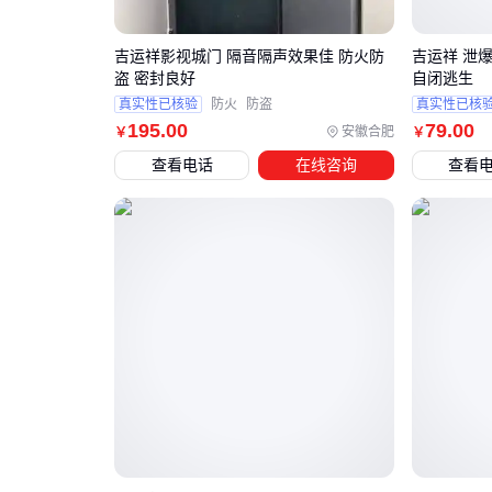
吉运祥影视城门 隔音隔声效果佳 防火防
吉运祥 泄
盗 密封良好
自闭逃生
真实性已核验
防火
防盗
真实性已核
195
.00
79
.00
安徽合肥
￥
￥
查看电话
在线咨询
查看