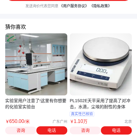
发送询价代表您同意
《用户服务协议》
《隐私政策》
猜你喜欢
实验室用户注意了!这里有你想要
PL1502E天平采用了提高了对冲
的化验室实验台
击，水滴，尘埃的耐性的身体
真实性已核验
650
.00
1
.10
￥
/米
￥
万
广东广州
北京
咨询
电话
咨询
电话