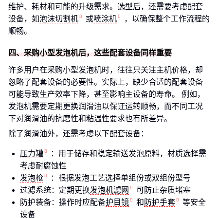
维护、耗材和可能的升级需求。选型后，还需要考虑配套
设备，如
泡沫切割机
或
喷涂机
，以确保整个工作流程的
顺畅。
四、采购小型发泡机后，这些配套设备同样重要
许多用户在采购小型发泡机时，往往只关注主机价格，却
忽略了配套设备的必要性。实际上，缺少合适的配套设备
可能导致生产效率下降，甚至影响主设备的寿命。 例如，
发泡机需要定期更换润滑油以保证运转顺畅，而不同工况
下对润滑油的抗磨性和粘温性要求也有所差异。
除了润滑油外，还需考虑以下配套设备：
压力罐
：用于储存和稳定输送发泡原料，材质选择需
考虑耐腐蚀性
发泡枪
：根据发泡工艺选择单组份或双组份型号
过滤系统：定期更换
发泡机滤网
可防止杂质堵塞
防护装备：操作时应配备
护目镜
和
防护手套
等安全
设备