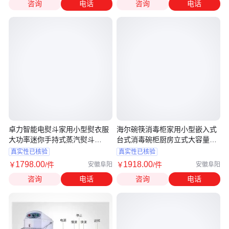
咨询
电话
咨询
电话
卓力智能电熨斗家用小型熨衣服
海尔碗筷消毒柜家用小型嵌入式
大功率迷你手持式蒸汽熨斗
台式消毒碗柜厨房立式大容量
ES2446
12LCS
真实性已核验
真实性已核验
1798
.00
1918
.00
￥
/件
￥
/件
安徽阜阳
安徽阜阳
咨询
电话
咨询
电话