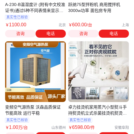
A-230-B温湿度计 (附有中文校准
跃纳75型拌粉机 商用搅拌机
证书)通过5种不同表情来显示舒
3000w功率 面包房专用
适度
真实性已核验
1100
.00
600
.00
￥
￥
/台
北京
上海
咨询
电话
咨询
电话
变频空气源热泵 沃森品质保证
卓力挂烫机家用蒸汽小型熨斗手
节能高效 运行平稳
持熨烫机立式杀菌挂烫机熨烫
BG538
真实性已核验
真实性已核验
1
.00
6598
.00
￥
万
/台
￥
/件
山东德州
安徽阜阳