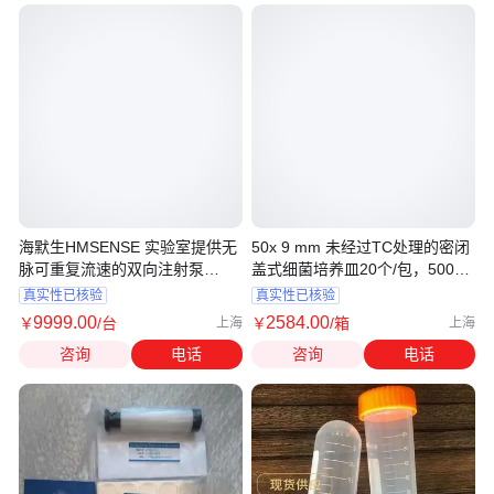
海默生HMSENSE 实验室提供无
50x 9 mm 未经过TC处理的密闭
脉可重复流速的双向注射泵
盖式细菌培养皿20个/包，500个/
Fusion 200
箱，无菌
真实性已核验
真实性已核验
9999
.00
2584
.00
￥
/台
￥
/箱
上海
上海
咨询
电话
咨询
电话