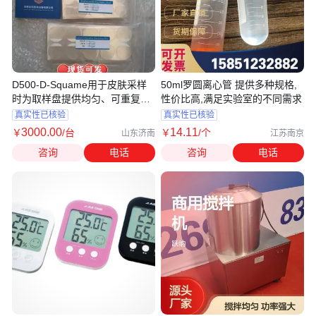
D500-D-Squame用于皮肤采样
50ml罗圆离心管 提供多种规格,
时为取样盘提供均匀、可重复的
性价比高,满足实验室的不同需求
压力
真实性已核验
真实性已核验
3000
.00
14
.11
￥
/台
￥
/个
山东济南
江苏南京
咨询
电话
咨询
电话