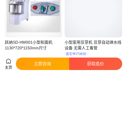
跃纳SD-HM001小型和面机
小型家用豆芽机 豆芽自动淋水线
1130*720*1150mm尺寸
设备 无需人工看管
真实性已核验
700
.00
3500
.00
￥
/台
￥
/套
上海
山东济宁
立即咨询
获取底价
主页
咨询
电话
咨询
电话