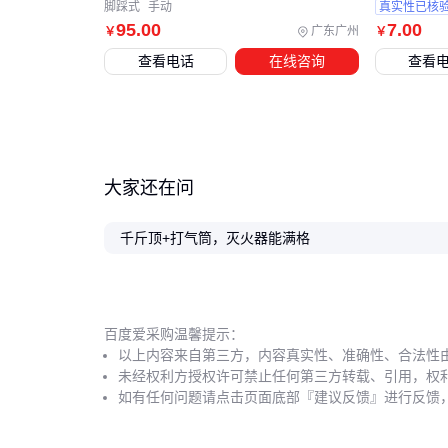
脚踩式
手动
真实性已核
95
.00
7
.00
广东广州
￥
￥
查看电话
在线咨询
查看
大家还在问
千斤顶+打气筒，灭火器能满格
百度爱采购温馨提示：
以上内容来自第三方，内容真实性、准确性、合法性
未经权利方授权许可禁止任何第三方转载、引用，权
如有任何问题请点击页面底部『建议反馈』进行反馈