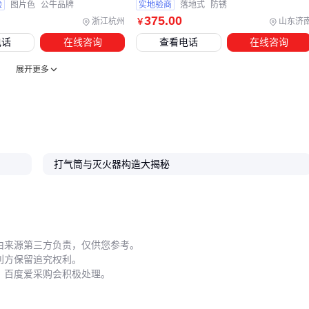
形失效，而
耐油橡胶密封圈
能适应频繁压力波动。对于需要
验
图片色
公牛品牌
实地验商
落地式
防锈
频繁拆卸的接口，带自锁结构的
青铜消防信号蝶阀
比普通阀
375
.00
浙江杭州
山东济
￥
门更防误操作。
电话
在线咨询
查看电话
在线咨询
配套软管和接头同样需要专业考量。
高压耐磨胶管
比普通
充
展开更多
气软管
更能承受反复弯曲，
不锈钢气瓶接头
相比
黄铜法兰
电气阀
在潮湿环境中更耐腐蚀。这些细节决定了改装系统能
否稳定运行三年以上。
五、操作改装气筒时最易忽视的三个维护盲区
打气筒与灭火器构造大揭秘
日常使用中，压力容器的金属疲劳和腐蚀是渐进过程。每次充
气前应检查罐体焊缝和螺纹连接处是否有异常变形，这对经历
过高温的旧灭火器罐尤为重要。简易判断方法是观察原有防锈
漆是否出现裂纹或鼓包。
由来源第三方负责，仅供您参考。
利方保留追究权利。
周期性维护需要重点关注：
，百度爱采购会积极处理。
每季度检查密封圈弹性，接触高压气体的O型圈会先于其他