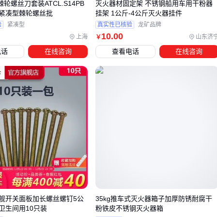
棘轮螺丝刀套装ATCL.S14PB
灭火器材固定架 不锈钢船用车用干粉器
消防改造专用工具
可以确保螺纹接口的精度和密封性，这些
紧凑型棘轮螺丝批
挂架 1公斤-4公斤灭火器挂件
工具通常包含定位夹具和压力测试模块。
验
紧凑型
真实性已核验
龙矿品牌
10
.00
上海
山东济
￥
四、改装打气筒的配件协同：为什么单独升级主罐不
电话
在线咨询
查看电话
在线咨询
够？
改装灭火器罐作为打气筒使用时，主罐只是压力系统的核心部
件之一。若忽视配套组件的匹配性，可能出现接口漏气、压力
失控或充气效率低下等问题。关键配件需要与改装罐体的工作
压力、接口规格和材料特性形成完整系统。
压力监测组件是首要补充项：
防爆压力表
需匹配改装罐的最大承压值，避免超量程使用
安全泄压阀
应设置在系统压力临界点以下，作为最后防线
304不锈钢快插气嘴
等连接件要兼顾密封性和快速拆装需
舰开关面板加长螺丝螺钉5公
35kg推车式灭火器箱子加厚防锈耐腐干
密封件的选择直接影响长期可靠性。普通橡胶圈在高压下易变
卫生间用10只装
粉铁皮不锈钢灭火器箱