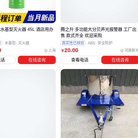
原罐体可能已有肉眼不可见的应力裂纹
接口螺纹规格与充气设备不匹配导致泄漏
缺乏压力表和安全阀等必要监控装置
水基型灭火器 45L 酒店用办
腾之升 多功能大分贝声光报警器 工厂出
这些风险在自行车轮胎等低压场景可能暂时不明显，但给汽车
发
售 款式齐全 欢迎采购
轮胎或气垫床充气时，累积压力可能突然超出罐体承受极限。
验
水基型
灭火器
真实性已核验
ABS
安全防护
0
20
.00
合规的改装打气筒应该带有压力容器检验标志，并明确标注最
上海
河南新
￥
大工作压力。选购时要重点验证这些信息，而非仅看外观完成
电话
在线咨询
查看电话
在线咨询
度。
三、如何判断改装件是否符合安全标准？
选择灭火器罐改装打气筒时，压力容器的合规性是首要考量。
未经专业处理的灭火器罐可能存在结构损伤或材质老化问题，
直接改装会带来安全隐患。正规改装件应满足以下基本条件：
原罐体需通过压力测试认证
改装后保留泄压阀等安全装置