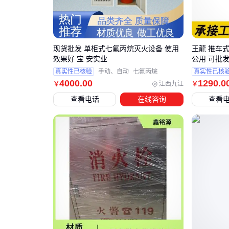
现货批发 单柜式七氟丙烷灭火设备 使用
王龍 推车式
效果好 宝 安实业
公用 可批
真实性已核验
手动、自动
七氟丙烷
真实性已核
4000
.00
1290
.0
江西九江
￥
￥
查看电话
在线咨询
查看