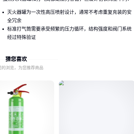
灭火器罐为一次性高压喷射设计，通常不考虑重复充装的安
全冗余
标准打气筒需要承受频繁的压力循环，结构强度和阀门系统
经过特殊验证
这种根本差异导致直接改装存在风险。灭火器罐的金属疲劳特
猜您喜欢
性、焊接工艺和压力释放机制，可能无法满足打气筒的持续使
用要求。
您的浏览，为您推荐商品
专业改装方案会通过更换泄压阀、强化焊缝等工艺来弥补这些
缺陷，但这需要具备压力容器资质的厂商才能操作。自行改装
很可能遗漏这些关键步骤。
二、为什么非专业改装可能成为安全隐患？
未经专业处理的灭火器罐改装件主要存在三重风险：