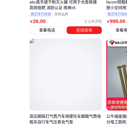
abc类手提干粉灭火器 可用于仓库商铺
facom短粗
高效阻燃 消防认证 雨神z5
狭小空间用
真实性已核验
雨神品牌
真实性已核
26
.00
999
.00
山东济南
￥
￥
查看电话
在线咨询
查看
高压脚踩打气筒汽车用摩托车脚踏气筒电
公牛插座旗
瓶车自行车气压表充气泵
分电工厨房