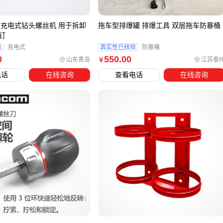
接口规格与目标气筒系统匹配
LS 充电式钻头螺丝机 用于拆卸
拖车型排爆罐 排爆工具 双层拖车防暴桶
压力等级是核心选型参数。灭火器罐的工作压力通常高于普通
钉
打气筒需求，但低于工业级
高压打气筒
标准。改装前需确
验
充电式
真实性已核验
防暴桶
0
550
.00
认：
山东青岛
江苏泰
￥
电话
在线咨询
查看电话
在线咨询
目标充气设备的额定压力范围
罐体最大承压值是否留有安全余量
压力表量程是否覆盖使用区间
接口适配性常被忽视却至关重要。不同型号灭火器罐的阀门螺
纹规格差异明显，选购时需同时考虑：
转换接头的密封性能
快拆结构的操作便利性
与
便携自行车打气筒
等终端设备的兼容度
专业改装工具能显著降低操作风险。相比自行切割焊接，使用