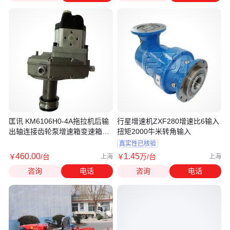
匡讯 KM6106H0-4A拖拉机后输
行星增速机ZXF280增速比6输入
出轴连接齿轮泵增速箱变速箱齿
扭矩2000牛米转角输入
轮箱
真实性已核验
460
.00
1
.45
￥
/台
￥
万
/台
上海
上海
咨询
电话
咨询
电话