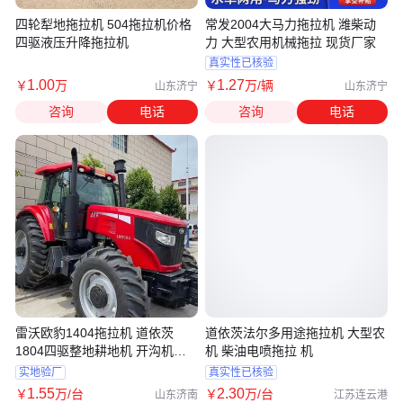
四轮犁地拖拉机 504拖拉机价格
常发2004大马力拖拉机 潍柴动
四驱液压升降拖拉机
力 大型农用机械拖拉 现货厂家
真实性已核验
1
.00
1
.27
￥
万
￥
万
/辆
山东济宁
山东济宁
咨询
电话
咨询
电话
雷沃欧豹1404拖拉机 道依茨
道依茨法尔多用途拖拉机 大型农
1804四驱整地耕地机 开沟机果
机 柴油电喷拖拉 机
园农场
实地验厂
真实性已核验
1
.55
2
.30
￥
万
/台
￥
万
/台
山东济南
江苏连云港