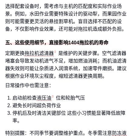
选择配套设备时，需考虑与主机的匹配度和实际作业场
景。例如，水田作业需要特殊设计的驱动犁，而果园作业
则可能需要更灵活的悬挂割草机。盲目选择不匹配的设
备，不仅影响作业效果，还可能对拖拉机造成额外负担。
五、这些使用细节，直接影响1404拖拉机的寿命
定期更换
拖拉机滤清器
是维护的关键步骤。空气滤清器
堵塞会导致发动机进气不足，增加燃油消耗；而机油滤清
器失效则可能让杂质进入润滑系统，加速零件磨损。建议
根据作业环境灰尘程度，缩短滤清器更换周期。
日常操作中也需注意：
启动前检查
液压油
位和轮胎气压
避免长时间超负荷作业
停机后及时清洁关键部位 这些小习惯能显著降低故障
率。
特别提醒：不同季节要调整维护重点。冬季需注意
防冻液