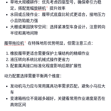
旱地大规模耕作：优先考虑四驱型号，确保牵引力稳
定，搭配宽幅
旋耕机
提升效率
水田或丘陵作业：履带式底盘比轮式更适合，接地压力
小且防陷能力强
大棚或果园狭窄空间：选择紧凑型车身设计，注意转向
半径和离地间隙
履带拖拉机
在特殊地形优势明显，但需注意三点：
橡胶履带更适合需要保护土壤结构的精细作业
液压转向系统比机械式操作更省力
配套属具接口标准化程度影响后期扩展性
动力配置选择需要平衡两个维度：
发动机马力应与常用属具功率需求匹配，避免小马拉大
车
变速箱档位不是越多越好，关键看常用作业速度是否在
高效区间