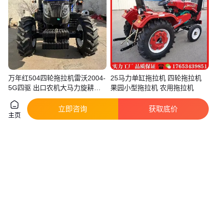
万年红504四轮拖拉机雷沃2004-
25马力单缸拖拉机 四轮拖拉机
5G四驱 出口农机大马力旋耕犁
果园小型拖拉机 农用拖拉机
地机
实地验厂
立即咨询
获取底价
2
.00
5000
.00
￥
万
/台
￥
/台
山东潍坊
山东德州
主页
咨询
电话
咨询
电话