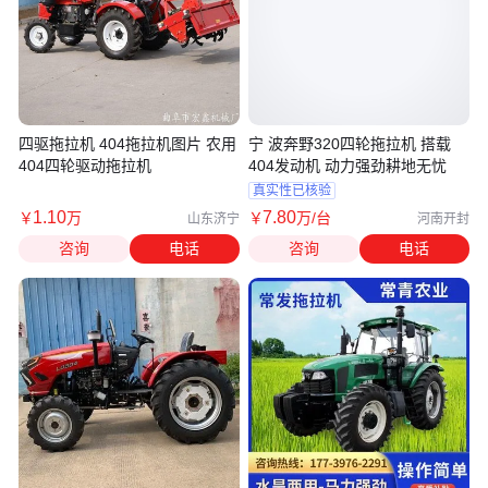
四驱拖拉机 404拖拉机图片 农用
宁 波奔野320四轮拖拉机 搭载
404四轮驱动拖拉机
404发动机 动力强劲耕地无忧
真实性已核验
1
.10
7
.80
￥
万
￥
万
/台
山东济宁
河南开封
咨询
电话
咨询
电话