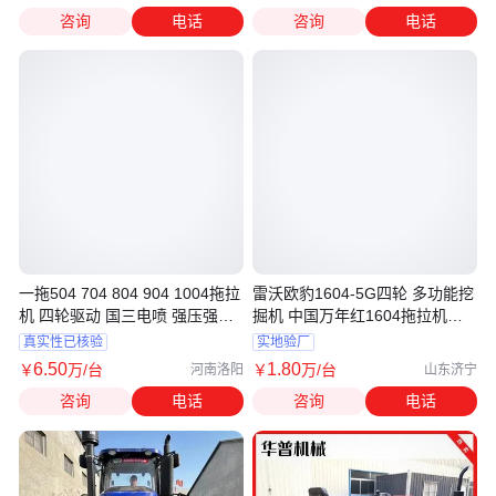
咨询
电话
咨询
电话
一拖504 704 804 904 1004拖拉
雷沃欧豹1604-5G四轮 多功能挖
机 四轮驱动 国三电喷 强压强降
掘机 中国万年红1604拖拉机供
厂家发货
应
真实性已核验
实地验厂
6
.50
1
.80
￥
万
/台
￥
万
/台
河南洛阳
山东济宁
咨询
电话
咨询
电话