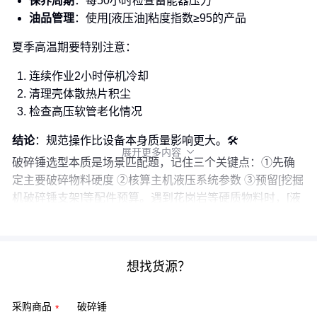
保养周期
：每50小时检查蓄能器压力
油品管理
：使用[液压油]粘度指数≥95的产品
夏季高温期要特别注意：
连续作业2小时停机冷却
清理壳体散热片积尘
检查高压软管老化情况
结论
：规范操作比设备本身质量影响更大。🛠️
展开更多内容

破碎锤选型本质是场景匹配题，记住三个关键点：①先确
定主要破碎物料硬度 ②核算主机液压系统参数 ③预留[挖掘
机破碎锤支架]等配件预算。遇到花岗岩等硬质物料时，[液
压分裂机]可能是更经济的补充方案。
想找货源？
采购商品