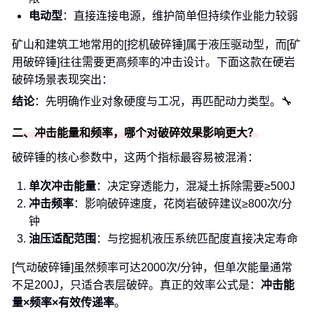
电动型
：直接连接电源，维护简单但持续作业能力较弱
矿山和建筑工地常用的[挖机破碎锤]属于液压驱动型，而[矿
用破碎锤]往往需要更高频率的冲击设计。下面这款在硬岩
破碎场景表现突出：
结论
：先明确作业对象硬度与工况，再匹配动力类型。🔧
二、冲击能量和频率，哪个对破碎效果影响更大？
破碎锤的核心参数中，这两个指标最容易被混淆：
单次冲击能量
：决定穿透能力，混凝土拆除需要≥500J
冲击频率
：影响破碎速度，花岗岩破碎建议≥800次/分
钟
油压适配范围
：与挖掘机液压系统匹配度直接决定寿命
[气动破碎锤]虽然频率可达2000次/分钟，但单次能量通常
不足200J，只适合表层破碎。真正的效率公式是：
冲击能
量×频率×有效传递率
。