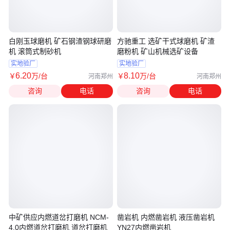
白刚玉球磨机 矿石钢渣钢球研磨
方驰重工 选矿干式球磨机 矿渣
机 滚筒式制砂机
磨粉机 矿山机械选矿设备
实地验厂
实地验厂
6
.20
8
.10
￥
万
/台
￥
万
/台
河南郑州
河南郑州
咨询
电话
咨询
电话
中矿供应内燃道岔打磨机 NCM-
凿岩机 内燃凿岩机 液压凿岩机
4.0内燃道岔打磨机 道岔打磨机
YN27内燃凿岩机