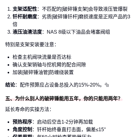
支架适配性
：不匹配的[破碎锤支架]会导致液压管爆裂
钎杆耐磨度
：劣质[破碎锤钎杆]磨损速度是正规产品的3
倍
液压油清洁度
：NAS 8级以下油品会堵塞阀组
特别是支架安装要注意：
检查主机阀块流量是否达标
确认支架销轴与挖机臂的配合间隙
加装[破碎锤油管]防缠绕装置
结论
：配件预算应占设备总投入的15%-20%。🔩
五、为什么别人的破碎锤能用五年，你的只能用两年？
延长寿命的实操方法：
预热程序
：启动后空击1-2分钟再加载
角度控制
：钎杆始终垂直打击面，偏差≤15°