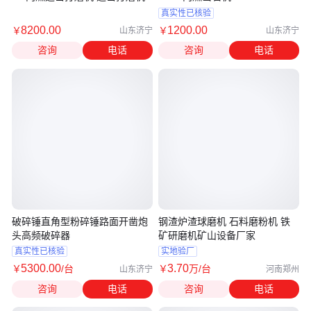
真实性已核验
8200
.00
1200
.00
￥
￥
山东济宁
山东济宁
咨询
电话
咨询
电话
破碎锤直角型粉碎锤路面开凿炮
钢渣炉渣球磨机 石料磨粉机 铁
头高频破碎器
矿研磨机矿山设备厂家
真实性已核验
实地验厂
5300
.00
3
.70
￥
/台
￥
万
/台
山东济宁
河南郑州
咨询
电话
咨询
电话