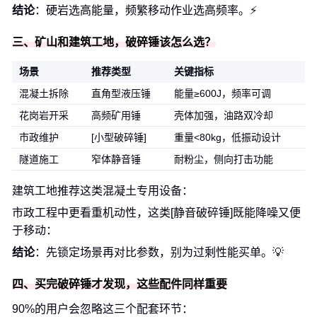
结论
：硬岩选高能量，频繁移动作业选高频率。⚡
三、矿山和建筑工地，破碎锤该怎么选？
场景
推荐类型
关键指标
混凝土拆除
直角型液压锤
能量≥600J，频率可调
花岗岩开采
高频矿用锤
壳体加强，油路双冷却
市政维护
[小型破碎锤]
重量<80kg，低振动设计
隧道施工
窄体静音锤
耐粉尘，侧向打击功能
建筑工地推荐这类混凝土专用设备：
市政工程中更看重机动性，这类[静音破碎锤]既能降噪又便
于移动：
结论
：先锁定场景再对比参数，别为过剩性能买单。💡
四、买完破碎锤才发现，这些配件同样重要
90%的用户会忽略这三个配套环节：