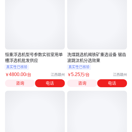
恒重浮选机型号参数实验室用单
洗煤跳选机褐铁矿重选设备 锯齿
槽浮选机批发供应
波跳汰机分选效果
真实性已核验
真实性已核验
4800
.00
5
.25
￥
/台
￥
万
/台
江西赣州
江西赣州
咨询
电话
咨询
电话