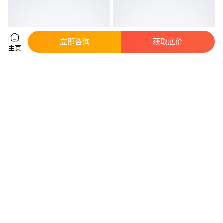
立即咨询
获取底价
主页
煤渣选矿球磨机 Ф1830X7000型
奥莱破碎锤 液压挖掘机粉碎锤
矿渣粉煤灰干式研磨机
三角直角破碎设备
实地验厂
实地验厂
5
.90
5100
.00
￥
万
/台
￥
/台
河南郑州
山东济宁
咨询
电话
咨询
电话