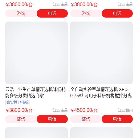
3800
.00
3800
.00
￥
/台
￥
/台
江西南昌
江西南昌
咨询
电话
咨询
电话
云浩工业生产单槽浮选机降低耗
全自动实验室单槽浮选机 XFD-
能多级分类精选商家
0.75型 可用于科研机构搅拌分离
真实性已核验
3800
.00
4500
.00
￥
/台
￥
/台
江西南昌
江西赣州
咨询
电话
咨询
电话