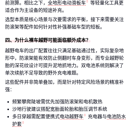
前测算。相比之下，
全地形电动滑板车
等轻量化工具更
适合作为主设备的短途补充。
选型本质是核心场景与次要需求的平衡，接下来需要关注
防滚架等配件如何针对性补强基础车型的短板。
四、为什么裸车越野可能面临额外成本？
越野电车的出厂配置往往只满足基础通过性，实际复杂地
形中，防滚架能有效防止侧翻时车身变形，而专业越野轮
胎的深花纹设计可提升泥地抓地力。双电池系统则解决了
单次续航不足导致的野外充电难题。
这些配件并非简单叠加，而是针对特定风险场景的精准补
强：
频繁攀爬陡坡需优先加强防滚架和电机散热
沙地行驶建议搭配宽胎面轮胎和胎压调节系统
多日穿越需配置便携式
电动越野车
充电器与
电池防水
护套