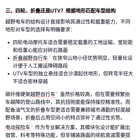
三、四轮、折叠还是UTV？根据地形匹配车型结构
越野电车的结构设计直接影响其通过性和载重能力，不同
地形对车型的选择有明确要求：
四轮电动摩托车适合需要稳定载重的工地运输，宽轮距
和低重心能应对碎石路面
折叠越野自行车
在狭窄山地小径优势明显，轻量化设
计便于人工搬运障碍路段
UTV车型的独立悬挂适合沙漠起伏地形，但转弯半径大
不适合密林穿越
碳纤维硬架
越野自行车
虽然价格较高，但在需要频繁抬
车越障的登山路线中，其抗扭刚度能保持操控精准性。而
配备油气叉的折叠车型更适合需要兼顾城市通勤的轻度越
野场景，折叠后占用空间小的特点弥补了通过性劣势。
电动探险车
作为专业解决方案，其模块化设计能扩展出
宿营、科考等特殊功能，但非铺装路面的续航衰减需要提