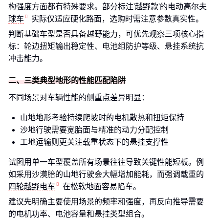
构强度方面都有特殊要求。部分标注'越野款'的
电动高尔夫
球车
实际仅适应硬化路面，选购时需注意参数真实性。
判断基础车型是否具备越野能力，可优先观察三项核心指
标：轮边扭矩输出稳定性、电池组防护等级、悬挂系统抗
冲击能力。
二、三类典型地形的性能匹配陷阱
不同场景对车辆性能的侧重点差异明显：
山地地形考验持续爬坡时的电机散热和扭矩保持
沙地行驶需要宽胎面与精准的动力分配控制
工地运输则更关注载重状态下的悬挂支撑性
试图用单一车型覆盖所有场景往往导致关键性能短板。例
如采用沙漠胎的山地行驶会大幅增加能耗，而强调载重的
四轮越野电车
在松软地面容易陷车。
建议先明确主要使用场景的频率和强度，再反向推导需要
的电机功率、电池容量和悬挂类型组合。