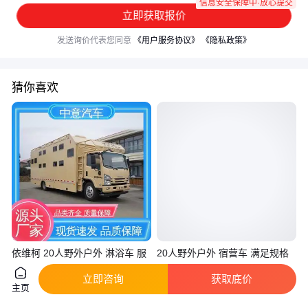
信息安全保障中·放心提交
立即获取报价
发送询价代表您同意
《用户服务协议》
《隐私政策》
猜你喜欢
依维柯 20人野外户外 淋浴车 服
20人野外户外 宿营车 满足规格
务完善一站式服务 有长期的储存
需求订做 有长期的储存能力 中
立即咨询
获取底价
能力
意
真实性已核验
真实性已核验
主页
86
.00
86
.00
￥
万
/辆
￥
万
/辆
湖北襄阳
浙江杭州