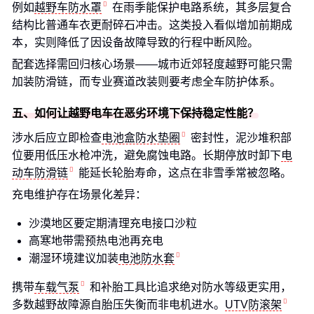
例如
越野车防水罩
在雨季能保护电路系统，其多层复合
结构比普通车衣更耐碎石冲击。这类投入看似增加前期成
本，实则降低了因设备故障导致的行程中断风险。
配套选择需回归核心场景——城市近郊轻度越野可能只需
加装防滑链，而专业赛道改装则要考虑全车防护体系。
五、如何让越野电车在恶劣环境下保持稳定性能？
涉水后应立即检查
电池盒防水垫圈
密封性，泥沙堆积部
位要用低压水枪冲洗，避免腐蚀电路。长期停放时卸下
电
动车防滑链
能延长轮胎寿命，这点在非雪季常被忽略。
充电维护存在场景化差异：
沙漠地区要定期清理充电接口沙粒
高寒地带需预热电池再充电
潮湿环境建议加装
电池防水套
携带
车载气泵
和补胎工具比追求绝对防水等级更实用，
多数越野故障源自胎压失衡而非电机进水。
UTV防滚架