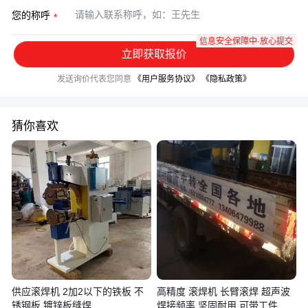
您的称呼
信息安全保障中·放心提交
立即获取报价
发送询价代表您同意
《用户服务协议》
《隐私政策》
猜你喜欢
供应滚焊机 2加2以下的铁板 不
高精度 滚焊机 长臂滚焊 超声波
锈钢板 镀锌板缝焊
焊接频率 坚固耐用 可带工件试