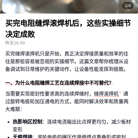
1/4
买完电阻缝焊滚焊机后，这些实操细节
决定成败
昨天16:00
买完缝焊滚焊机只是开始，真正决定焊接质量和效率的往
往是那些容易被忽视的实操细节。这篇文章帮你梳理从设
备调试到日常维护的关键动作，让设备性能发挥到极致。
一、为什么电阻缝焊工艺在连续焊接中不可替代？
当需要实现密封性要求高的连续焊缝时，
缝焊滚焊机
通
过旋转电极轮加压通电的方式，能同时解决效率和质量两
大难题：
热影响区控制
：连续电流输出比点焊更均匀，减少板材
变形
无痕焊接
：滚轮电极的碾压作用使焊点重叠形成密封