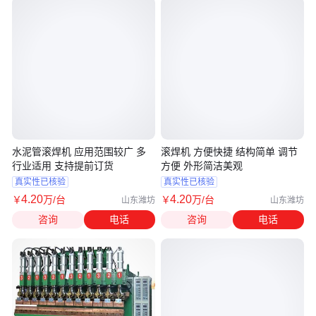
水泥管滚焊机 应用范围较广 多
滚焊机 方便快捷 结构简单 调节
行业适用 支持提前订货
方便 外形简洁美观
真实性已核验
真实性已核验
4
.20
4
.20
￥
万
/台
￥
万
/台
山东潍坊
山东潍坊
咨询
电话
咨询
电话