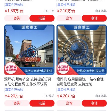
机
真实性已核验
真实性已核验
1
.89
2
.10
￥
万
/台
￥
万
/台
广东广州
山东潍坊
咨询
电话
咨询
电话
滚焊机 规格齐全 支持提前订货
滚焊机 应用范围较广 结构合理
自动化程度高 工作效率较高
自动化程度高 支持定制
真实性已核验
真实性已核验
4
.20
4
.20
￥
万
/台
￥
万
/台
山东潍坊
山东潍坊
咨询
电话
咨询
电话