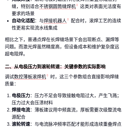
缝，特别适合
不锈钢圆筒缝焊机
这类对表面光洁度有
要求的场景
自动化适配
：与
焊接机器人
配合时，滚焊工艺的连续
性更易实现流水线集成
相比之下，普通点焊在长焊缝场景下会出现断点、漏焊等
问题。而激光焊虽然精度高，但设备成本和维护复杂度远
超电阻焊。
二、从电极压力到滚轮转速：关键参数的实际影响
调试
数控薄板滚焊机
时，这三个参数组合直接影响焊缝
质量：
电极压力
：压力不足会导致接触电阻过大，产生飞溅；
压力过大会压溃材料
焊接电流
：薄板建议用中频直流，厚板需要次级整流电
源配合
滚轮转速
：与电流脉冲频率匹配才能形成连续重叠焊点