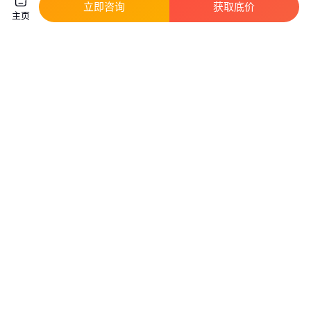
立即咨询
获取底价
主页
海特沃德 手持式滚焊机 小型交
摩托车车圈滚焊机 8秒焊接一圈
流手握缝焊机 筛网焊接机
速度快 焊接强度高
真实性已核验
真实性已核验
7500
.00
8
.89
￥
/个
￥
万
/台
辽宁丹东
广东广州
咨询
电话
咨询
电话