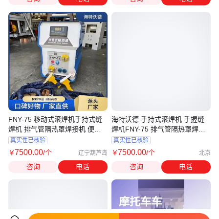
FNY-75 移动式滚焊机手持式缝
海特沃德 手持式滚焊机 手握缝
焊机 排气管隔热罩焊接机 便携
焊机FNY-75 排气管隔热罩焊接
性
机
真实性已核验
真实性已核验
7500
.00
7500
.00
￥
/个
￥
/个
辽宁葫芦岛
北京
咨询
电话
咨询
电话