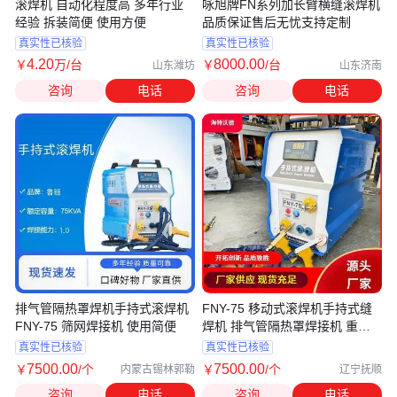
滚焊机 自动化程度高 多年行业
咏旭牌FN系列加长臂横缝滚焊机
经验 拆装简便 使用方便
品质保证售后无忧支持定制
真实性已核验
真实性已核验
4
.20
8000
.00
￥
万
/台
￥
/台
山东潍坊
山东济南
咨询
电话
咨询
电话
排气管隔热罩焊机手持式滚焊机
FNY-75 移动式滚焊机手持式缝
FNY-75 筛网焊接机 使用简便
焊机 排气管隔热罩焊接机 重量
轻
真实性已核验
真实性已核验
7500
.00
7500
.00
￥
/个
￥
/个
内蒙古锡林郭勒
辽宁抚顺
咨询
电话
咨询
电话