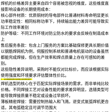
焊机的价格差异主要来自四个容易被忽视的维度，这些维度直
接影响设备的长期使用成本：
核心部件材质：优质铜材的导电部件比普通材料寿命明显更长
功率稳定性：相同标称功率下，持续输出能力差异可能导致实
际工作效率差别
防护等级：不同工作环境对防尘防水的要求会反映在制造成本
上
售后服务条款：包含上门服务的方案比基础保修更具长期价值
以
钢筋焊网机
为例，伺服控制系统和普通电机驱动的设备虽然
都能完成焊接，但在生产效率和焊点质量上存在可感知的差
别。
这些隐性差异说明，采购时不能仅对比标价，而应该根据实际
使用强度和环境要求评估整体性价比。
三、如何根据焊接需求选择最合适的焊机类型？
焊机选型的核心在于匹配实际焊接场景的需求，而非单纯比较
价格。不同焊接工艺对设备性能的要求差异明显，选错类型可
能导致焊接质量不稳定或设备过早损坏。
薄板精密焊接：需要控制热输入和飞溅，
逆变式氩弧焊机
更合
适，其电弧稳定且可调节范围大