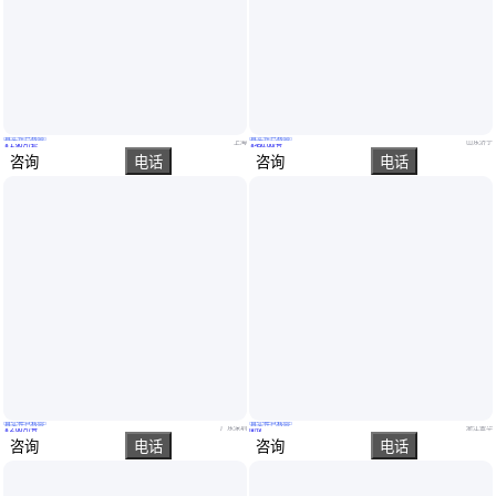
真实性已核验
真实性已核验
全自动160工作压力铜材质汇流排乙炔通用型ZQ2
铭科直流焊机660/1140V手提式弧焊多功能焊接设备
上海
山东济宁
￥
1
.90
万
/套
￥
450
.00
/台
咨询
电话
咨询
电话
真实性已核验
真实性已核验
卓源ZYHB-201热压焊机双头双工位桌面式设备
排污泵ISG管道泵消防泵离心泵叶轮叶轮焊机
广东深圳
浙江金华
￥
2
.00
万
/台
面议
咨询
电话
咨询
电话