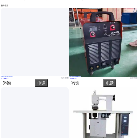
猜你喜欢
真实性已核验
真实性已核验
赛威1140V焊机厂家,双电压自动切换,我们是真正的厂家,重要的事情说N遍
不买拍大腿的LGK-100/120内置气泵等离子切割机， 妈妈再也不用担心我拉着空压机到处跑了
山东泰安
山东泰安
￥
1840
.00
￥
2587
.00
咨询
电话
咨询
电话