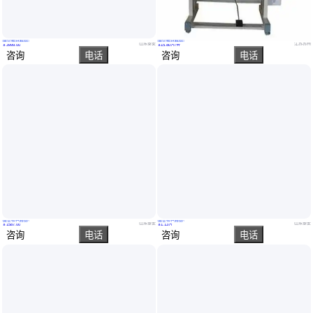
真实性已核验
真实性已核验
贝尔特1140V电焊机，赛威旗下老款焊机,我们是厂家不玩套路,所见即是所得
超声波焊接机 精湛工艺打造 适用于多行业 必勒超声波设备
山东泰安
江苏苏州
￥
3999
.00
￥
15
.80
万
/台
咨询
电话
咨询
电话
真实性已核验
真实性已核验
贝尔特焊机660V，今年豁出去了不为赚钱就为走量
赛威埋弧焊机,厂家直接发货 满满 不玩套路所见即是所得
山东泰安
山东泰安
￥
1587
.00
￥
1
.13
万
咨询
电话
咨询
电话