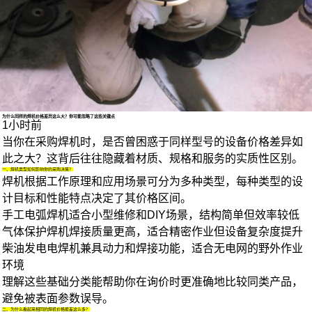
1/4
为什么同样的焊机价格差异这么大？你可能忽略了这些关键点
1小时前
当你在采购
焊机
时，是否曾困惑于同样型号的设备价格差异如
此之大？这背后往往隐藏着材质、规格和服务的实质性区别。
一、焊机类型如何影响你的采购决策？
焊机根据工作原理和应用场景可分为多种类型，每种类型的设
计目标和性能特点决定了其价格区间。
手工
电弧焊机
适合小型维修和DIY场景，结构简单但效率较低
气体保护焊机焊接质量更高，适合精密作业但设备复杂度提升
柴油发电电焊机
兼具动力和焊接功能，适合无电网的野外作业
环境
理解这些基础分类能帮助你在询价时更准确地比较同类产品，
避免被表面参数误导。
二、为什么看起来相同的焊机价格能差这么多？