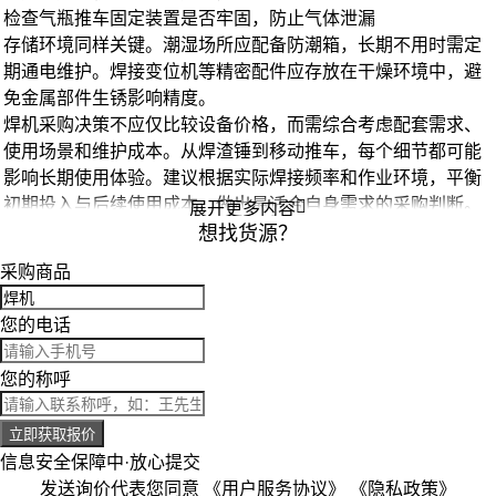
检查气瓶推车固定装置是否牢固，防止气体泄漏
存储环境同样关键。潮湿场所应配备防潮箱，长期不用时需定
期通电维护。
焊接变位机
等精密配件应存放在干燥环境中，避
免金属部件生锈影响精度。
焊机采购决策不应仅比较设备价格，而需综合考虑配套需求、
使用场景和维护成本。从焊渣锤到移动推车，每个细节都可能
影响长期使用体验。建议根据实际焊接频率和作业环境，平衡
初期投入与后续使用成本，做出最适合自身需求的采购判断。

展开更多内容
想找货源？
采购商品
您的电话
您的称呼
立即获取报价
信息安全保障中·放心提交
发送询价代表您同意
《用户服务协议》
《隐私政策》