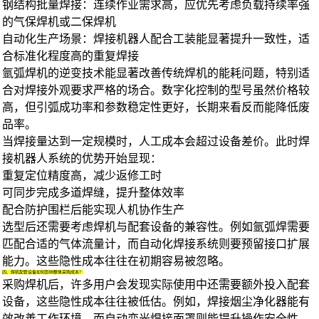
钢结构批量焊接：连续作业需求高，应优先考虑负载持续率强
的
气保焊机
或
二保焊机
自动化生产场景：
焊接机器人
配合工装能显著提升一致性，适
合标准化程度高的重复焊接
氩弧焊机
的逆变技术能显著改善传统焊机的能耗问题，特别适
合对焊接外观要求严格的场合。数字化控制的型号虽然价格较
高，但引弧成功率和参数稳定性更好，长期来看反而能降低废
品率。
当焊接量达到一定规模时，人工成本会超过设备差价。此时焊
接机器人系统的优势开始显现：
重复定位精度高，减少返修工时
可同步完成多道焊缝，提升整体效率
配合防护围栏后能实现人机协作生产
选型后还需要考虑焊机与配套设备的兼容性。例如氩弧焊需要
匹配合适的气体流量计，而自动化焊接系统则要预留接口扩展
能力。这些隐性成本往往在初期容易被忽略。
四、焊机配套设备如何影响整体采购成本？
采购焊机后，许多用户会发现实际使用中还需要额外投入配套
设备，这些隐性成本往往被低估。例如，
焊接烟尘净化器
能有
效改善工作环境，而
自动变光焊接面罩
则能提升操作安全性。