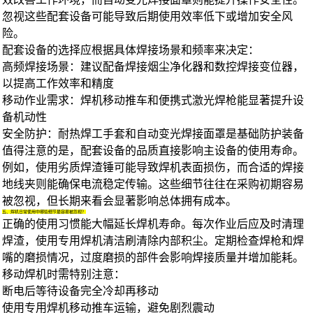
忽视这些配套设备可能导致后期使用效率低下或增加安全风
险。
配套设备的选择应根据具体焊接场景和频率来决定：
高频焊接场景：建议配备焊接烟尘净化器和
数控焊接变位器
，
以提高工作效率和精度
移动作业需求：
焊机移动推车
和
便携式激光焊枪
能显著提升设
备机动性
安全防护：
耐热焊工手套
和自动变光
焊接面罩
是基础防护装备
值得注意的是，配套设备的品质直接影响主设备的使用寿命。
例如，使用劣质
焊渣锤
可能导致焊机表面损伤，而合适的
焊接
地线夹
则能确保电流稳定传输。这些细节往往在采购初期容易
被忽视，但长期来看会显著影响总体拥有成本。
五、焊机日常使用中哪些细节最容易被忽视？
正确的使用习惯能大幅延长焊机寿命。每次作业后应及时清理
焊渣，使用专用
焊机清洁刷
清除内部积尘。定期检查焊枪和焊
嘴的磨损情况，过度磨损的部件会影响焊接质量并增加能耗。
移动焊机时需特别注意：
断电后等待设备完全冷却再移动
使用专用焊机移动推车运输，避免剧烈震动