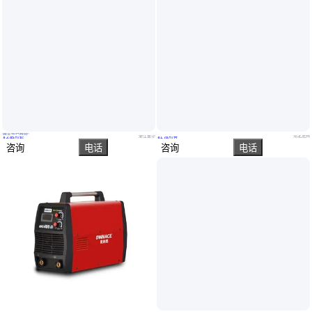
真实性已核验
骏龙品牌油底壳焊机，油底壳螺母焊机，油底壳密封焊机
自动高速制桶制罐设备 铜丝线缝焊机 效率高质量好
浙江金华
河北沧州
￥
2
.85
万
/套
￥
1
.78
万
/台
咨询
电话
咨询
电话