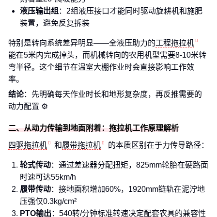
液压输出组
：2组液压接口才能同时驱动旋耕机和施肥
装置，避免反复拆装
特别是转向系统差异明显——全液压助力的
工程拖拉机
能在5米内完成掉头，而机械转向的农用机型需要8-10米转
弯半径。这个细节在温室大棚作业时会直接影响工作效
率。
结论
：先明确每天作业时长和地形复杂度，再反推需要的
动力配置 ⚙️
二、从动力传输到地面附着：拖拉机工作原理解析
四驱拖拉机
和
履带拖拉机
的本质区别在于力传导路径：
轮式传动
：通过差速器分配扭矩，825mm轮胎在硬路面
时速可达55km/h
履带传动
：接地面积增加60%，1920mm链轨在泥泞地
压强仅0.3kg/cm²
PTO输出
：540转/分钟标准转速决定配套农具的兼容性