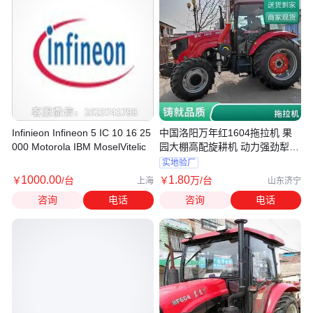
Infinieon Infineon 5 IC 10 16 25
中国洛阳万年红1604拖拉机 果
000 Motorola IBM MoselVitelic
园大棚高配旋耕机 动力强劲犁田
机
实地验厂
1000
.00
1
.80
￥
/台
￥
万
/台
上海
山东济宁
咨询
电话
咨询
电话