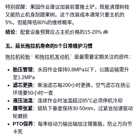
特别提醒：果园作业建议加装前置推土铲，既能清理树枝
又能防止机身刮蹭果树。这个改装成本通常只要主机的
5%，但能降低80%的维修概率。
结论
：配套设备预算应占主机价格的15-20% 🧰
五、延长拖拉机寿命的5个日常维护习惯
拖拉机轮胎
和
拖拉机发动机
是最需要定期关注的部件：
胎压管理
：水田作业保持0.8MPa以下，公路运输需升
至1.2MPa
滤芯更换
：柴油滤芯每200小时更换，空气滤芯在扬尘
环境要50小时一查
液压油温
：连续作业时油温超过85℃必须停机冷却
履带张紧
：链轨下垂度保持30-50mm，过紧会加速驱动
轮磨损
PTO保养
：每季给动力输出轴加注锂基脂，防止万向节
卡死