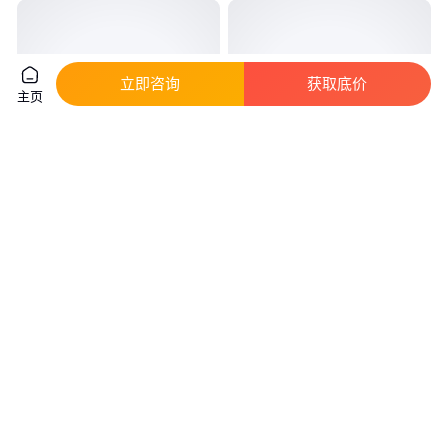
立即咨询
获取底价
主页
中国洛阳万年红1604拖拉机 直
东方红MF604拖拉机 云南拖拉机
补提车涡轮增压带旋耕机 深耕开
批发 价格优惠
沟机
实地验厂
真实性已核验
1
.80
1
.70
￥
万
/台
￥
万
/台
山东济宁
云南昆明
咨询
电话
咨询
电话