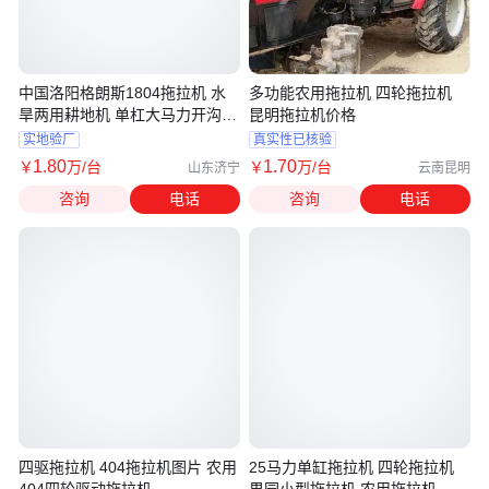
中国洛阳格朗斯1804拖拉机 水
多功能农用拖拉机 四轮拖拉机
旱两用耕地机 单杠大马力开沟除
昆明拖拉机价格
草机
实地验厂
真实性已核验
1
.80
1
.70
￥
万
/台
￥
万
/台
山东济宁
云南昆明
咨询
电话
咨询
电话
四驱拖拉机 404拖拉机图片 农用
25马力单缸拖拉机 四轮拖拉机