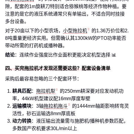
隙，配套的1m旋耕刀特别适合猕猴桃等经济作物种植。要
注意的是它的液压系统通常只有单输出，不适合同时挂接
多台设备。
对于20亩以下的小型农场，
小型拖拉机
的1.36万价位和2.
8吨重量更经济实用。但需确认其1300kW的PTO功率能否
带动所需的打药机或播种器。
结论
：连续作业强度比作业面积更能决定机型选择 📊
四、买完拖拉机才发现还需要这些？配套设备清单
采购后最容易忽略的三个配套环节：
耕具匹配
：
拖拉机犁
的250mm耕深要对应发动机功
率，44kW机型建议配16mm厚度犁壁
运输模块
：3轴
拖拉机拖斗
的1444mm轴距影响转弯灵
活性，砂石运输选8mm厚底板
动力转换
：液压输出流量需与施肥机/播种机参数匹配，
多数国产农机要求30L/min以上