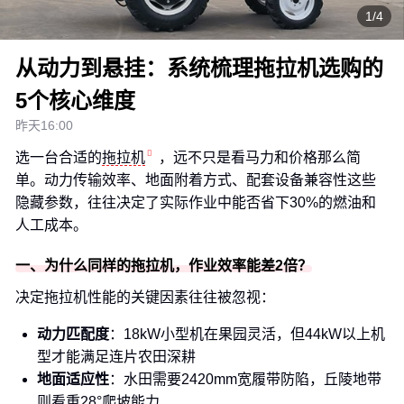
1/4
从动力到悬挂：系统梳理拖拉机选购的
5个核心维度
昨天16:00
选一台合适的
拖拉机
，远不只是看马力和价格那么简
单。动力传输效率、地面附着方式、配套设备兼容性这些
隐藏参数，往往决定了实际作业中能否省下30%的燃油和
人工成本。
一、为什么同样的拖拉机，作业效率能差2倍？
决定拖拉机性能的关键因素往往被忽视：
动力匹配度
：18kW小型机在果园灵活，但44kW以上机
型才能满足连片农田深耕
地面适应性
：水田需要2420mm宽履带防陷，丘陵地带
则看重28°爬坡能力