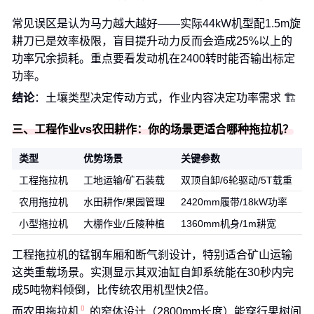
常见误区是认为马力越大越好——实际44kW机型配1.5m旋
耕刀已是效率极限，盲目提升动力反而会造成25%以上的
功率冗余损耗。重点要看发动机在2400转时能否输出标定
功率。
结论
：土壤类型决定传动方式，作业内容决定功率需求 🏗️
三、工程作业vs农田耕作：你的场景更适合哪种拖拉机？
类型
优势场景
关键参数
工程拖拉机
工地运输/矿石装载
双顶自卸/6轮驱动/5T载重
农用拖拉机
水田耕作/果园管理
2420mm履带/18kW功率
小型拖拉机
大棚作业/丘陵种植
1360mm机身/1m耕宽
工程拖拉机的锰钢车厢和断气刹设计，特别适合矿山运输
这类重载场景。实测显示其双油缸自卸系统能在30秒内完
成5吨物料倾倒，比传统农用机型快2倍。
而
农用拖拉机
的窄体设计（2800mm长度）能穿行果树间