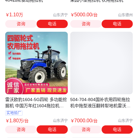
404四轮驱动拖拉机
果园小型拖拉机 农用拖拉机
1
.10
5000
.00
￥
万
￥
/台
山东济宁
山东德州
咨询
电话
咨询
电话
雷沃欧豹1604-5G四轮 多功能挖
504-704-804国补农用四轮拖拉
掘机 中国万年红1604拖拉机供
机中拖型液压翻转犁地机雷沃欧
应
豹
实地验厂
1
.80
7000
.00
￥
万
/台
￥
/台
山东济宁
山东济宁
咨询
电话
咨询
电话