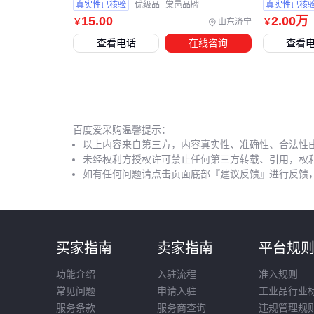
真实性已核验
优级品
棠邑品牌
真实性已核
15
.00
2
.00
万
山东济宁
￥
￥
查看电话
在线咨询
查看
百度爱采购温馨提示：
以上内容来自第三方，内容真实性、准确性、合法性
未经权利方授权许可禁止任何第三方转载、引用，权
如有任何问题请点击页面底部『建议反馈』进行反馈
买家指南
卖家指南
平台规
功能介绍
入驻流程
准入规则
常见问题
申请入驻
工业品行业
服务条款
服务商查询
违规管理规