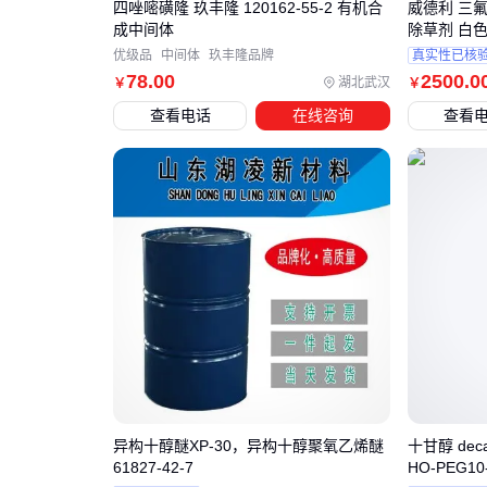
四唑嘧磺隆 玖丰隆 120162-55-2 有机合
威德利 三氟啶
成中间体
除草剂 白
优级品
中间体
玖丰隆品牌
真实性已核
78
.00
2500
.0
湖北武汉
￥
￥
查看电话
在线咨询
查看
异构十醇醚XP-30，异构十醇聚氧乙烯醚
十甘醇 decaet
61827-42-7
HO-PEG10