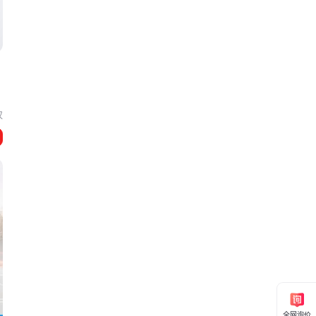
汉
全网询价