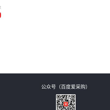
冲
汉
公众号（百度爱采购）