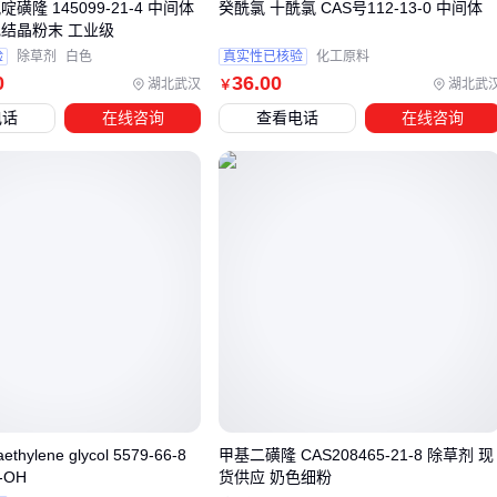
磺隆 145099-21-4 中间体
癸酰氯 十酰氯 CAS号112-13-0 中间体
自走式喷药机
效率高，但需匹配田块地形避免漏喷
色结晶粉末 工业级
验
除草剂
白色
真实性已核验
化工原料
助剂的选择同样关键，合适的增效剂能提升药液在杂草叶面的
0
36
.00
湖北武汉
湖北武
￥
附着和渗透。
电话
在线咨询
查看电话
在线咨询
APEG-2400增效剂
可改善药液润湿性
除草剂渗透剂
帮助有效成分进入杂草体内
避免使用可能产生药害的强碱性助剂
农药储存不当会导致双草醚十吡嘧磺隆失效，选择
耐腐蚀存储
箱
时要注意密封性和避光性。
塑料搅拌配药桶
应选用耐酸
碱材质，配药后及时清洗避免交叉污染。
这些配套设备的选择最终要回到实际施药场景，不同规模的水
稻田需要匹配不同的喷雾系统和存储方案。
五、施药后的水肥管理如何避免药害
hylene glycol 5579-66-8
甲基二磺隆 CAS208465-21-8 除草剂 现
-OH
货供应 奶色细粉
双草醚十吡嘧磺隆施药后3天内保持田间浅水层很关键，水深