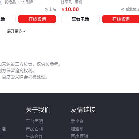
验
优级品
LKS品牌
除草剂
细粉
过5厘米可能稀释药效，完全排水则影响杂草吸收。遇到大雨
10
.00
上海
湖北武
￥
刷需要补喷，但要注意安全间隔期。
电话
在线咨询
查看电话
在线咨询
施肥时间需要调整：
展开更多
施药前3天避免使用尿素等速效氮肥
药后7天再追施分蘖肥
出现轻微药害时可增施钾肥缓解
由来源第三方负责，仅供您参考。
利方保留追究权利。
配药时使用专用
不锈钢搅拌棒
能确保药剂充分溶解，HAD-
，百度爱采购会积极处理。
NSR型搅拌棒机械可测试悬浮率，避免因搅拌不均影响药效。
这些细节操作直接影响最终防治效果，需要根据水稻长势和天
气情况灵活调整。
则
关于我们
友情链接
双草醚十吡嘧磺隆的有效使用需要建立场景化思维：先明确田
块杂草谱和抗性情况，再匹配适合的器械与助剂，最后通过精
平台声明
爱企查
标准
产品百科
加盟星
准的水肥管理实现最佳防治效果。配套设备和使用细节不是次
则
生态合作
百度营销
要选项，而是确保药效稳定发挥的必要环节。