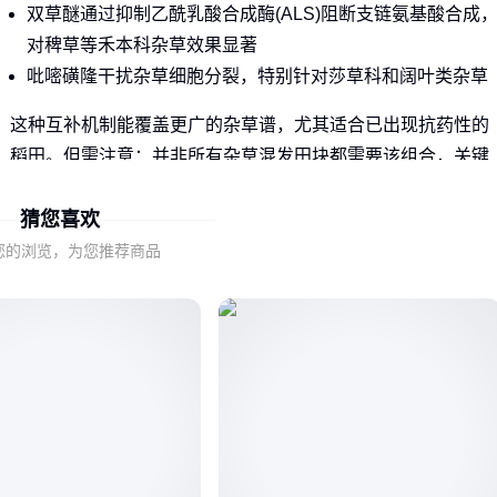
双草醚通过抑制乙酰乳酸合成酶(ALS)阻断支链氨基酸合成
对稗草等禾本科杂草效果显著
吡嘧磺隆干扰杂草细胞分裂，特别针对莎草科和阔叶类杂草
这种互补机制能覆盖更广的杂草谱，尤其适合已出现抗药性的
稻田。但需注意：并非所有杂草混发田块都需要该组合，关键
要看田间主要杂草类型是否匹配两种成分的杀草谱。
猜您喜欢
二、移栽田和直播田的使用差异在哪里？
您的浏览，为您推荐商品
水稻种植方式直接影响双草醚十吡嘧磺隆的最佳使用时机：
移栽田建议在插秧后杂草萌芽初期使用，此时水稻已缓苗而
杂草刚露头
直播田则需在水稻立针期至3叶期施用，避开稻苗最敏感阶
两种种植模式下，田间水分管理要求也不同。移栽田需要保持
浅水层以增强药效，而直播田则应排干田面水后施药，24小时