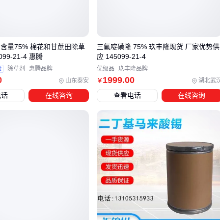
后再复水。
三、如何根据杂草抗性选择双草醚十吡嘧磺隆或替代方
案
 含量75% 棉花和甘蔗田除草
三氟啶磺隆 75% 玖丰隆现货 厂家优势供
099-21-4 惠腾
应 145099-21-4
面对水稻田杂草抗性问题，双草醚十吡嘧磺隆组合并非唯一选
验
除草剂
惠腾品牌
优级品
玖丰隆品牌
择，但它在特定场景下具有不可替代的优势。与
五氟磺草胺
0
1999
.00
山东泰安
湖北武
￥
等替代方案相比，该组合更适合对抗已对单一成分产生抗性的
电话
在线咨询
查看电话
在线咨询
稗草、莎草等顽固杂草。
五氟磺草胺：成本较低，但对多年生杂草效果有限
二氯喹啉酸
：对稗草特效，但易伤及水稻幼苗
氰氟草酯
：安全性高，但对阔叶杂草效果弱
选择时需重点考虑田间杂草种群构成。若以抗性稗草为主，双
草醚十吡嘧磺隆的协同作用能突破抗性屏障；若杂草谱复杂但
无显著抗性，单剂如
敌稗
可能更经济。值得注意的是，价格
差异往往反映成分特性和防治谱宽度，而非单纯性价比。