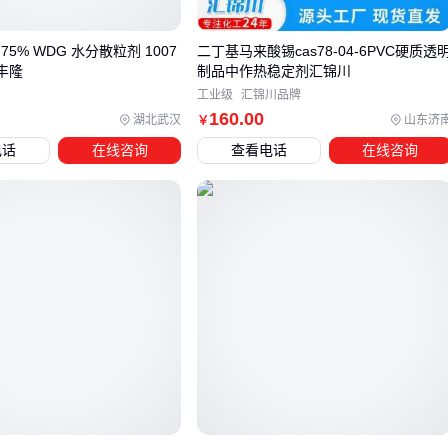
直播田与移栽田的用药窗口期差异也会影响选择。移栽田推荐
5% WDG 水分散粒剂 1007
二丁基马来酸锡cas78-04-6PVC硬质透
使用双草醚十吡嘧磺隆这类复配剂，因其对已扎根杂草的铲除
玖丰隆
制品中作热稳定剂汇锦川
效果更彻底；直播田则可优先考虑对幼苗更安全的单剂方案。
工业级
汇锦川品牌
最终决策还需结合施药设备条件。双草醚十吡嘧磺隆对雾化均
160
.00
湖北武汉
山东济
￥
匀度要求较高，若设备达不到标准，反而可能降低药效或增加
电话
在线咨询
查看电话
在线咨询
药害风险。
四、喷雾器械和助剂如何影响双草醚十吡嘧磺隆的实际
效果
选择喷雾器械时，雾化效果和药液沉积率直接影响双草醚十吡
嘧磺隆的除草效果。
悬挂式喷杆喷雾器
适合大面积水稻田，能保证药液均匀覆
盖
电动除草喷雾器
更适合小地块，操作灵活但需注意雾滴大
小