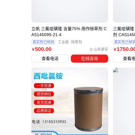
立帆 三氟啶磺隆 含量75% 用作除草剂 C
三氟啶磺隆
AS145099-21-4
剂 CAS145
真实性已核验
工业级
除草剂
真实性已核
500
.00
1750
.0
山东泰安
￥
￥
查看电话
在线咨询
查看