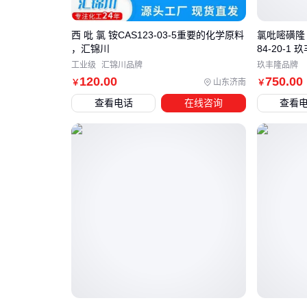
西 吡 氯 铵CAS123-03-5重要的化学原料
氯吡嘧磺隆 7
，汇锦川
84-20-1 
工业级
汇锦川品牌
玖丰隆品牌
120
.00
750
.00
山东济南
￥
￥
查看电话
在线咨询
查看