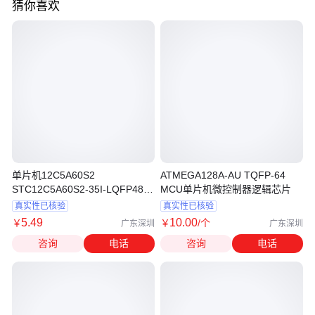
猜你喜欢
单片机12C5A60S2
ATMEGA128A-AU TQFP-64
STC12C5A60S2-35I-LQFP48
MCU单片机微控制器逻辑芯片
PDIP40原装现货存储器 逻辑IC
真实性已核验
真实性已核验
时钟芯片
5
.49
10
.00
￥
￥
/个
广东深圳
广东深圳
咨询
电话
咨询
电话