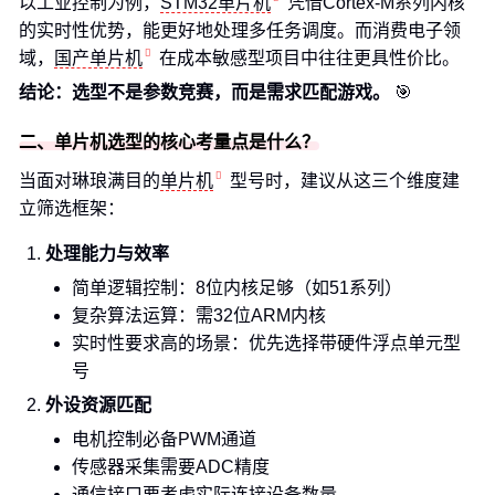
以工业控制为例，
STM32单片机
凭借Cortex-M系列内核
的实时性优势，能更好地处理多任务调度。而消费电子领
域，
国产单片机
在成本敏感型项目中往往更具性价比。
结论：选型不是参数竞赛，而是需求匹配游戏。
🎯
二、单片机选型的核心考量点是什么？
当面对琳琅满目的
单片机
型号时，建议从这三个维度建
立筛选框架：
处理能力与效率
简单逻辑控制：8位内核足够（如51系列）
复杂算法运算：需32位ARM内核
实时性要求高的场景：优先选择带硬件浮点单元型
号
外设资源匹配
电机控制必备PWM通道
传感器采集需要ADC精度
通信接口要考虑实际连接设备数量