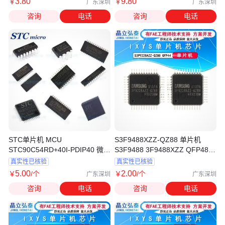
3
.80
9
.80
￥
￥
广东深圳
广东深圳
咨询
电话
咨询
电话
STC单片机 MCU
S3F9488XZZ-QZ88 单片机
STC90C54RD+40I-PDIP40 微控
S3F9488 3F9488XZZ QFP48全
制器
新原装
真实性已核验
真实性已核验
5
.00
2
.00
￥
/个
￥
/个
广东深圳
广东深圳
咨询
电话
咨询
电话