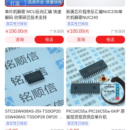
单片机解密 MCU反向汇编 快速
新唐芯片程序反汇编NUC230单
解码 欣荣研芯技术支持
片机解密NUC240
真实性已核验
真实性已核验
100
.00
100
.00
￥
/片
￥
/片
广东深圳
广东深圳
咨询
电话
咨询
电话
STC15W408AS-35I-TSSOP20
PIC16C55a PIC16C55a-04/P 原
15W408AS TSSOP28 DIP20 单
装现货现货供应单片机
片机
真实性已核验
真实性已核验