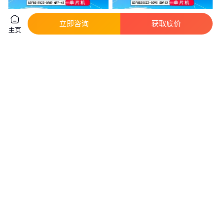
立即咨询
获取底价
主页
S3F8S19XZZ-QR89 QFP-48
S3F8S35XZZ-SO95 SOP32 原
IXYS单片机 S3F8S19X全新原装
装现货 IXYS MCU单片机一级代
理
真实性已核验
真实性已核验
0
.10
2
.80
￥
/个
￥
/个
广东深圳
广东深圳
咨询
电话
咨询
电话