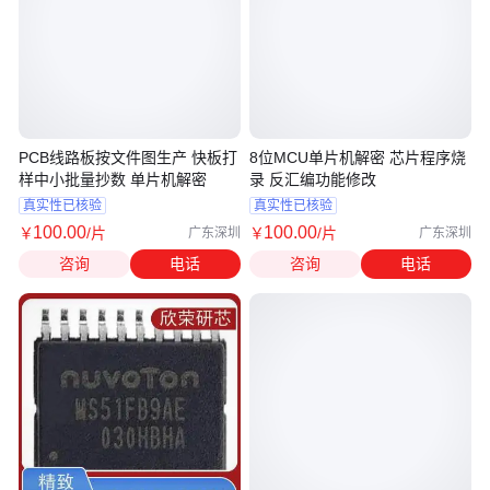
PCB线路板按文件图生产 快板打
8位MCU单片机解密 芯片程序烧
样中小批量抄数 单片机解密
录 反汇编功能修改
真实性已核验
真实性已核验
100
.00
100
.00
￥
/片
￥
/片
广东深圳
广东深圳
咨询
电话
咨询
电话