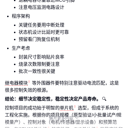
退耦电容尽量靠近MCU引脚
注意电压监测电路设计
程序架构
关键任务要用中断处理
状态机设计比延时更可靠
预留看门狗复位机制
生产考虑
封装尺寸影响贴片良率
烧录次数限制要注意
批次一致性很关键
继电器模块
等外围器件要特别注意驱动电流匹配，这是
很多控制失效的根源。
结论：细节决定稳定性，稳定性决定产品寿命。
🔍
控制项目的成功始于明智的
单片机
选型，但成于系统的
工程化实施。根据你的项目规模（原型验证/小批量试产/规
展开更多内容

模量产）、控制对象（电机/传感器/显示设备）和预算范