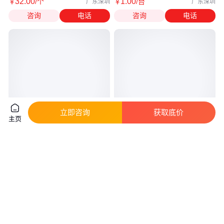
32
.00
1
.00
￥
/个
￥
/台
广东深圳
广东深圳
咨询
电话
咨询
电话
立即咨询
获取底价
主页
12v3.5a电源适配器 桌面12V开
CINCON电源适配器
关电源充电器42w电源工厂
TRH220A240-1538E12
TRH220A560-01E13
真实性已核验
24
.75
￥
/个
面议
广东深圳
陕西西安
咨询
电话
咨询
电话