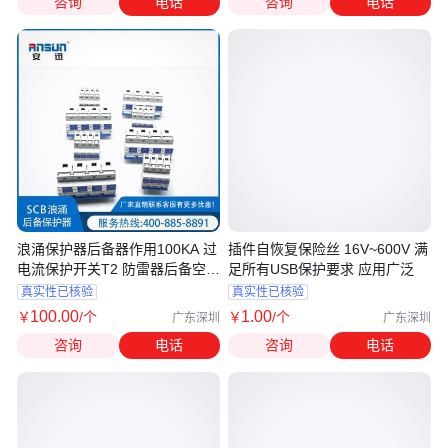
咨询
电话
咨询
电话
浪涌保护器后备器作用100KA 过
插件自恢复保险丝 16V~600V 满
电流保护开关T2 防雷器后备空开
足所有USB保护要求 应用广泛
4p
真实性已核验
真实性已核验
100
.00
1
.00
￥
/个
￥
/个
广东深圳
广东深圳
咨询
电话
咨询
电话