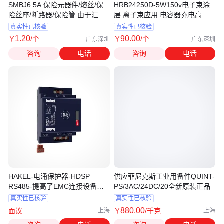
SMBJ6.5A 保险元器件/熔丝/保
HRB24250D-5W150v电子束涂
险丝座/断路器/保险管 由于汇率
层 离子束应用 电容器充电高压
不稳定,请加QQ询价 封装原封 批
电源模块
真实性已核验
真实性已核验
号刚到
1
.20
90
.00
￥
/个
￥
/个
广东深圳
广东深圳
咨询
电话
咨询
电话
HAKEL-电涌保护器-HDSP
供应菲尼克斯工业用备件QUINT-
RS485-提高了EMC连接设备的
PS/3AC/24DC/20全新原装正品
水平
真实性已核验
真实性已核验
880
.00
面议
￥
/千克
上海
上海