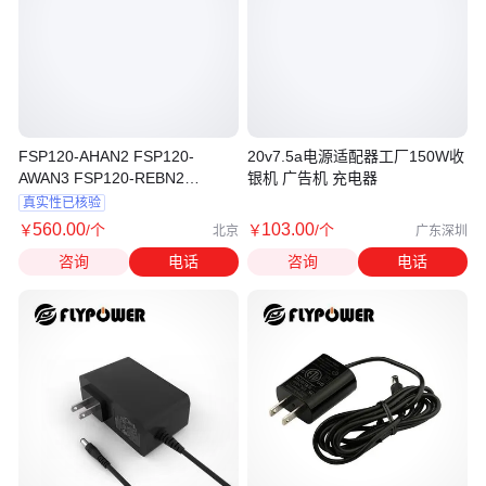
FSP120-AHAN2 FSP120-
20v7.5a电源适配器工厂150W收
AWAN3 FSP120-REBN2
银机 广告机 充电器
FSP120-1ADE11电源适配器
真实性已核验
560
.00
103
.00
￥
/个
￥
/个
北京
广东深圳
咨询
电话
咨询
电话