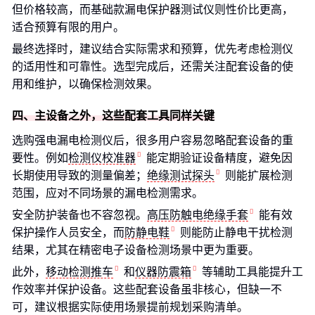
但价格较高，而基础款漏电保护器测试仪则性价比更高，
适合预算有限的用户。
最终选择时，建议结合实际需求和预算，优先考虑检测仪
的适用性和可靠性。选型完成后，还需关注配套设备的使
用和维护，以确保检测效果。
四、主设备之外，这些配套工具同样关键
选购强电漏电检测仪后，很多用户容易忽略配套设备的重
要性。例如
检测仪校准器
能定期验证设备精度，避免因
长期使用导致的测量偏差；
绝缘测试探头
则能扩展检测
范围，应对不同场景的漏电检测需求。
安全防护装备也不容忽视。
高压防触电绝缘手套
能有效
保护操作人员安全，而
防静电鞋
则能防止静电干扰检测
结果，尤其在精密电子设备检测场景中更为重要。
此外，
移动检测推车
和
仪器防震箱
等辅助工具能提升工
作效率并保护设备。这些配套设备虽非核心，但缺一不
可，建议根据实际使用场景提前规划采购清单。