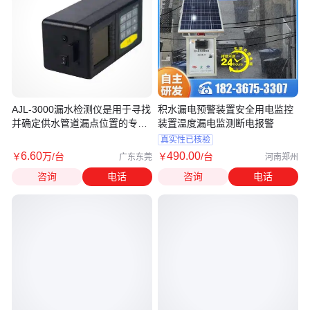
AJL-3000漏水检测仪是用于寻找
积水漏电预警装置安全用电监控
并确定供水管道漏点位置的专用
装置温度漏电监测断电报警
仪器
真实性已核验
6
.60
490
.00
￥
万
/台
￥
/台
广东东莞
河南郑州
咨询
电话
咨询
电话