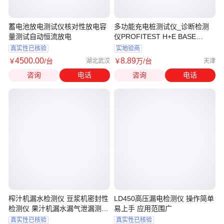
蓄电池放电测试仪核对性放电容
多功能充电桩测试仪_诊断检测
量测试自动恒流放电
仪PROFITEST H+E BASE
GMC-I
真实性已核验
实地验商
4500
.00
8
.89
￥
/台
￥
万
/台
湖北武汉
天津
咨询
电话
咨询
电话
榨汁机漏水检测仪 豆浆机密封性
LD450高压漏电检测仪 操作简单
检测仪 果汁机漏水漏气泄漏测试
易上手 应用范围广
仪
真实性已核验
真实性已核验