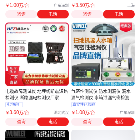
1
.00
3
.50
￥
万
/台
￥
万
/台
广东深圳
上海
咨询
电话
咨询
电话
电缆故障测试仪 地埋线断点短路
气密性测试仪 防水测漏仪 漏水
检测仪 断路漏电检测仪厂家
漏气检测仪 水箱泄漏气密检测设
备
实地验厂
真实性已核验
3
.60
1
.08
￥
万
/台
￥
万
/台
湖北武汉
广东深圳
咨询
电话
咨询
电话