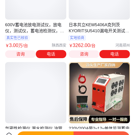
600V蓄电池放电测试仪，放电
日本共立KEW5406A克列茨
仪，测试仪，蓄电池检测仪，高
KYORITSU5410漏电开关测试仪
压
断路器验电器
真实性已核验
实地验商
3
.00
3262
.00
￥
万
/台
￥
/台
陕西西安
河南郑州
咨询
电话
咨询
电话
气密性检漏仪 漏水检测仪 油管
220V200A带2v12v单体监测蓄电
泄漏测试仪 连接器气密检测仪
池放电容量检测仪 蓄电池放电测