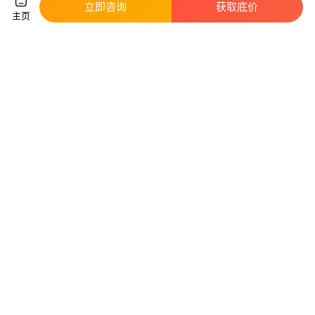
立即咨询
获取底价
试仪
真实性已核验
主页
1
.20
2
.90
￥
万
/台
￥
万
/台
广东深圳
湖北武汉
咨询
电话
咨询
电话
日本共立 KYORITSU KEW 5410
PROFITESTMTECH+ 泄漏电检
漏电开关检测仪 克列茨 三相漏
测仪
电开关测试仪
真实性已核验
6450
.00
￥
/台
面议
湖北武汉
广东深圳
咨询
电话
咨询
电话