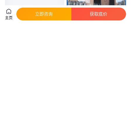
立即咨询
获取底价
主页
德国卡斯特林DIN 1733：S-CuAl
一次性高纯氦气 通常压力15MPa
8铜合金焊丝 铜焊丝
20立方大储罐 送货上门 奥莱特
真实性已核验
真实性已核验
273
.00
600
.00
￥
/千克
￥
/瓶
江苏南京
安徽蚌埠
咨询
电话
咨询
电话