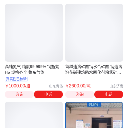
高纯氦气 纯度99.999% 钢瓶氦
首越速溶硅酸钠水合硅酸 钠速溶
He 规格齐全 鲁东气体
泡花碱建筑防水固化剂粉状硅酸
钠
真实性已核验
1000
.00
2600
.00
￥
/瓶
￥
/吨
山东青岛
山东济南
咨询
电话
咨询
电话