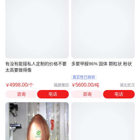
有没有能接私人定制的价格不要
多聚甲醛96% 固体 颗粒状 粉状
太高要做得像
真实性已核验
4998
.00
5600
.00
￥
/个
￥
/吨
福建莆田
湖北武汉
咨询
电话
咨询
电话