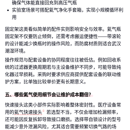
确保气体能直接回充到高压气瓶
实验室场景可搭配氦气净化手套箱，实现小规模循环利
用
固定架这类看似简单的配件实则影响安全与效率。氦气瓶
固定架不仅要防止倾倒，还需考虑搬运便捷性——带滚轮
的设计能减少换瓶时的操作风险，而防腐材质则适合武汉
潮湿环境。
操作规范与配套设备的协同程度往往被低估。例如回收系
统的过滤器更换周期若与主设备维护不同步，可能导致纯
化器过早损耗。采购时要求供应商提供配套设备的联动维
护方案，比单独比较单价更有长期意义。
五、哪些氦气使用细节会让维护成本翻倍？
快速接头这类小部件实际影响着整体密封性。医疗设备常
用的
氦气快速接头
若选型不当，不仅会增加检漏频率，
还可能因反复拆卸导致接口磨损。选择带自锁设计的型号
能减少意外泄漏风险，尤其适合需要频繁切换气路的场