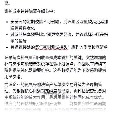
景。
维护成本往往隐藏在细节中：
安全阀的定期校验不可省略，武汉地区湿度较高更易加
速弹簧件老化
过滤器堵塞预警比定期更换更经济，建议选择带压差指
示的型号
管道连接处的
氦气密封测试接头
应列入季度检查清单
记录每次补气量和回收量是成本管控的关键。突然增加的
补气需求可能暗示系统存在微小泄漏点，而回收率持续下
降则提示纯化器需要维护。这些数据还能为下次采购提供
用量参考。
武汉企业的氦气采购决策应从单次交易升级为全周期管
理：先根据核心用途锁定纯度与形态，再评估配套设备对
展开更多内容

主系统效能的放大作用，最后用维护计划固化成本优势。
供应商的评估维度也应相应调整——能提供完整生命周期
解决方案的合作伙伴，往往比低价供应商更能控制真实成