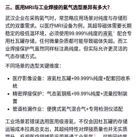
三、医用MRI与工业焊接的氦气选型差异有多大？
武汉企业在采购氦气时，常忽略应用场景对纯度与存储形
式的双重需求。以医疗MRI设备为例，其超导磁体需要长期
稳定的极低温环境，必须使用99.999%纯度的
液氦
配合专
用杜瓦罐存储，任何微量杂质都可能导致磁体失超。而工
业焊接保护气虽然同样标注高纯度，但实际允许更灵活的
气态存储方式。
不同场景的选型关键维度：
医疗影像设备：液氦杜瓦罐+99.999%纯度+配套回收系
统
精密焊接保护：气态氦钢瓶+99.99%纯度+流量控制装
置
管道检漏作业：便携式氦气混合气+专用检测仪适配
工业场景若错误选用医用级液氦，不仅会因杜瓦罐的存储
运输成本拉高总支出，其超纯特性对焊接质量也并无实质
提升。反观医疗领域若采用普通
工业氦气
，可能因纯度