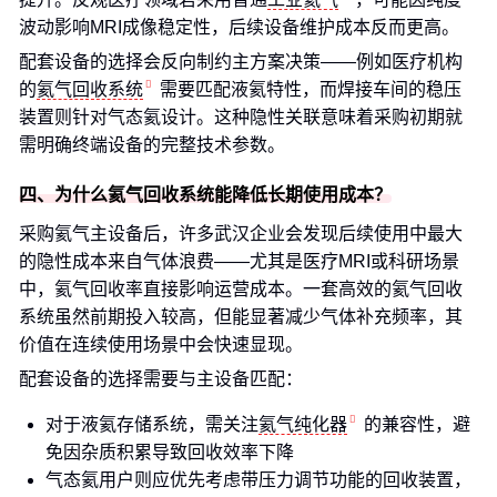
波动影响MRI成像稳定性，后续设备维护成本反而更高。
配套设备的选择会反向制约主方案决策——例如医疗机构
的
氦气回收系统
需要匹配液氦特性，而焊接车间的稳压
装置则针对气态氦设计。这种隐性关联意味着采购初期就
需明确终端设备的完整技术参数。
四、为什么氦气回收系统能降低长期使用成本？
采购氦气主设备后，许多武汉企业会发现后续使用中最大
的隐性成本来自气体浪费——尤其是医疗MRI或科研场景
中，氦气回收率直接影响运营成本。一套高效的氦气回收
系统虽然前期投入较高，但能显著减少气体补充频率，其
价值在连续使用场景中会快速显现。
配套设备的选择需要与主设备匹配：
对于液氦存储系统，需关注
氦气纯化器
的兼容性，避
免因杂质积累导致回收效率下降
气态氦用户则应优先考虑带压力调节功能的回收装置，