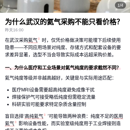
1/4
为什么武汉的氦气采购不能只看价格？
昨天16:00
在武汉采购
氦气
时，仅凭价格做决策可能埋下后续使用
隐患——不同应用场景对纯度、存储方式和配套设备的要
求差异显著，选型不当会导致实际成本远超采购价差。
一、为什么医疗和工业场景对氦气纯度的要求截然不同？
氦气纯度等级并非越高越好，关键是与实际用途匹配：
医疗MRI设备需要超高纯度避免成像干扰
焊接保护气可接受略低纯度但需稳定流量
科研实验可能要求特定杂质含量控制
盲目选择‘
高纯氦气
’可能导致两种浪费：纯度不足的
医用
氦气
影响设备性能，而实验室级纯度用于工业焊接则造