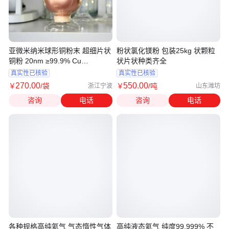
亚微米纳米球形铜粉末 超细片状
粉状氯化镁粉 包装25kg 状颗粒
铜粉 20nm ≥99.9% Cu
状片状种类齐全
BROFOS
真实性已核验
真实性已核验
270
.00
550
.00
￥
/袋
￥
/吨
浙江宁波
山东潍坊
咨询
电话
咨询
电话
各种规格高纯氦气 气态惰性气体
高纯液态氦气 纯度99.999% 不