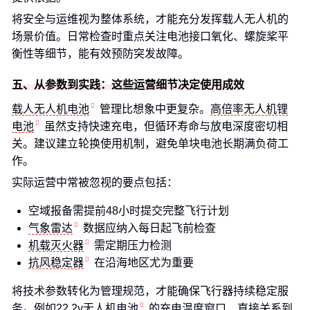
将安全与运维视为整体系统，才能充分发挥载人无人机的
场景价值。日常检查时重点关注电池接口氧化、螺旋桨平
衡性等细节，能有效预防突发故障。
五、从参数到实践：这些运营细节决定使用成效
载人无人机电池
管理比想象中更复杂。
高倍率无人机锂
电池
虽然支持快速充电，但循环寿命与放电深度密切相
关。建议建立轮换使用机制，避免单块电池长期满负荷工
作。
实际运营中常被忽视的要点包括：
空域报备需提前48小时提交完整飞行计划
气象雷达
数据应纳入每日起飞前检查
机载灭火器
需定期压力检测
抗风稳定器
在沿海地区尤为重要
将技术参数转化为管理规范，才能确保飞行器持续稳定服
务。例如
22.2v无人机电池
的充电温度窗口，直接关系到