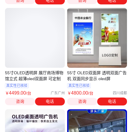
咨询
电话
咨询
电话
55寸OLED透明屏 展厅商场博物
55寸 OLED双面屏 透明双面广告
馆立式 超薄oled双面屏 可定制
机 双面同步显示 oled屏
真实性已核验
真实性已核验
4499
.00
4800
.00
￥
/台
￥
/台
广东广州
四川成都
咨询
电话
咨询
电话