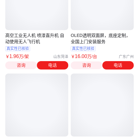
高空工业无人机 喷漆直升机 自
OLED透明双面屏，底座定制，
动使用无人飞行机
全国上门安装服务
真实性已核验
真实性已核验
1
.96
16
.00
￥
万
/架
￥
万
/台
山东菏泽
广东广州
咨询
电话
咨询
电话