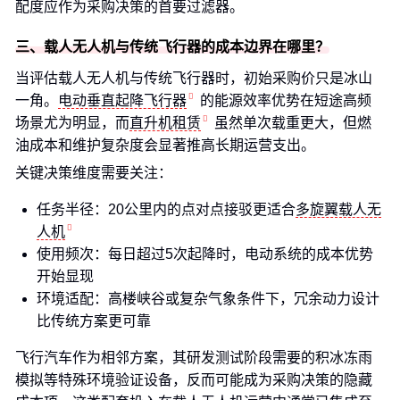
配度应作为采购决策的首要过滤器。
三、载人无人机与传统飞行器的成本边界在哪里？
当评估载人无人机与传统飞行器时，初始采购价只是冰山
一角。
电动垂直起降飞行器
的能源效率优势在短途高频
场景尤为明显，而
直升机租赁
虽然单次载重更大，但燃
油成本和维护复杂度会显著推高长期运营支出。
关键决策维度需要关注：
任务半径：20公里内的点对点接驳更适合
多旋翼载人无
人机
使用频次：每日超过5次起降时，电动系统的成本优势
开始显现
环境适配：高楼峡谷或复杂气象条件下，冗余动力设计
比传统方案更可靠
飞行汽车作为相邻方案，其研发测试阶段需要的积冰冻雨
模拟等特殊环境验证设备，反而可能成为采购决策的隐藏