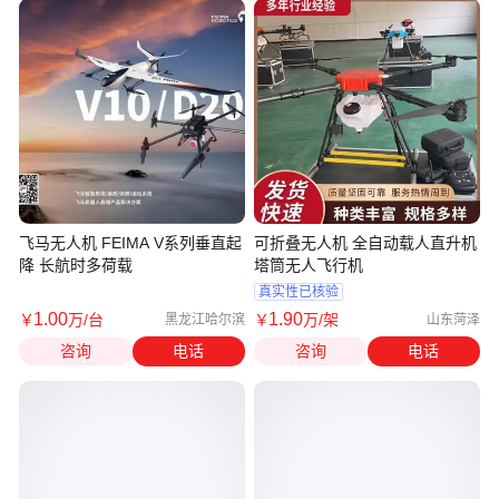
飞马无人机 FEIMA V系列垂直起
可折叠无人机 全自动载人直升机
降 长航时多荷载
塔筒无人飞行机
真实性已核验
1
.00
1
.90
￥
万
/台
￥
万
/架
黑龙江哈尔滨
山东菏泽
咨询
电话
咨询
电话