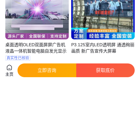
桌面透明OLED双面屏屏广告机
P3.125室内LED透明屏 通透绚丽
液晶一体机智能电脑自发光显示
画质 新广告宣传大屏幕
真实性已核验
1
.00
7000
.00
￥
万
/台
￥
/平方米
上海
广东深圳
立即咨询
获取底价
主页
咨询
电话
咨询
电话