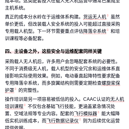
成本项。这类配套投入在载人无人机运营中通常已集成至
主机系统。
真正的成本分水岭在于运维体系构建。
货运无人机
虽然
单价更低，但改装载人安全系统的投入可能超过直接采购
专用载人机型。下一环节需要重点评估
降落伞系统
和培
训课程等必备配套。
四、主设备之外，这些安全与运维配套同样关键
采购载人无人机后，许多用户会忽略配套系统的必要性。
不同于消费级无人机，载人机型的安全冗余和运维体系直
接影响实际使用效果。例如，电动垂直起降特性要求配备
专用降落伞系统，而多旋翼结构则需要定期检查
螺旋桨保
护罩
的完整性。
操作培训是另一项容易被低估的投入。CAAC认证的
无人机
培训课程
不仅包含基础飞行技能，更涵盖紧急情况处
置、空域法规等专业内容。配套的
飞行模拟器
能大幅降
低实机训练成本，而
飞行数据记录仪
则为后续优化运营
提供依据。