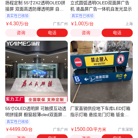
扬程定制 55寸2X2透明OLED拼
立式圆弧透明OLED双面屏广告
接屏 双面高透防爆透明屏 自发
机 液晶屏广告一体机自发光显示
光
真实性已核验
真实性已核验
4
.30
1
.00
￥
万
/台
￥
万
/台
广东广州
上海
咨询
电话
咨询
电话
55寸OLED透明屏 可触摸互动透
厂家直销供应地下车库LED灯箱
明拼接屏 橱窗超薄oled双面屏租
指示灯箱 悬挂龙门灯箱 钣金材
赁
灯箱
真实性已核验
4499
.00
1500
.00
￥
/台
￥
/平方米
广东广州
广东深圳