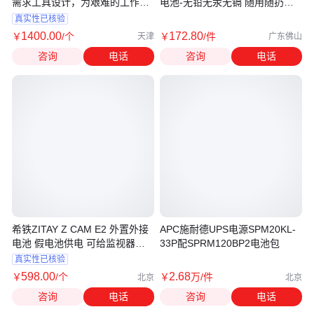
需求工具设计，为艰难的工作提
电池-无铅无汞无镉 随用随扔无
供动力
污染
真实性已核验
1400
.00
172
.80
￥
/个
￥
/件
天津
广东佛山
咨询
电话
咨询
电话
希铁ZITAY Z CAM E2 外置外接
APC施耐德UPS电源SPM20KL-
电池 假电池供电 可给监视器和
33P配SPRM120BP2电池包
相机
真实性已核验
598
.00
2
.68
￥
/个
￥
万
/件
北京
北京
咨询
电话
咨询
电话