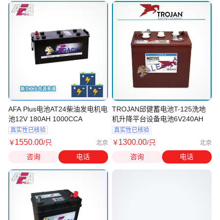
AFA Plus电池AT24柴油发电机电
TROJAN邱健蓄电池T-125洗地
池12V 180AH 1000CCA
机升降平台设备电池6V240AH
真实性已核验
真实性已核验
1550
.00
1300
.00
￥
/只
￥
/只
北京
北京
咨询
电话
咨询
电话