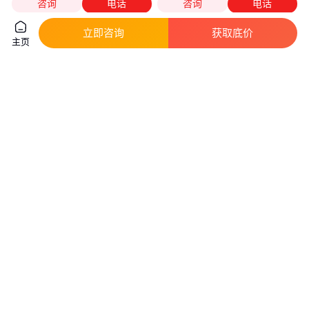
咨询
电话
咨询
电话
立即咨询
获取底价
主页
优惠TADIRAN电池
INSPIREDENERGY电池
NC3040HD25使用说明书进口
真实性已核验
真实性已核验
543
.00
4998
.00
￥
/件
￥
/只
上海
上海
咨询
电话
咨询
电话