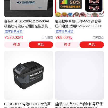
赛特BT-HSE-200-12 2V500AH
栢焱数字耳机电池V5V2 高容量
极强壮电流放电后回充性及抗腐
纽扣电池 适用CVK456/600/500
蚀才能
真实性已核验
真实性已核验
520
.00
68
.00
￥
/只
￥
/盒
山东济南
江苏南京
咨询
电话
咨询
电话
HERCULES电池HC012 专为高
[盒装/320节/960节]碱绿5号环保