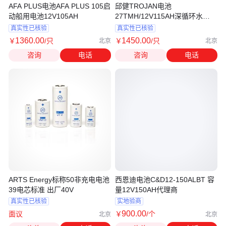
AFA PLUS电池AFA PLUS 105启
邱健TROJAN电池
动船用电池12V105AH
27TMH/12V115AH深循环水
淹,AGM电池
真实性已核验
真实性已核验
1360
.00
1450
.00
￥
/只
￥
/只
北京
北京
咨询
电话
咨询
电话
ARTS Energy标称50非充电电池
西恩迪电池C&D12-150ALBT 容
39电芯标准 出厂40V
量12V150AH代理商
真实性已核验
实地验商
900
.00
面议
￥
/个
北京
北京