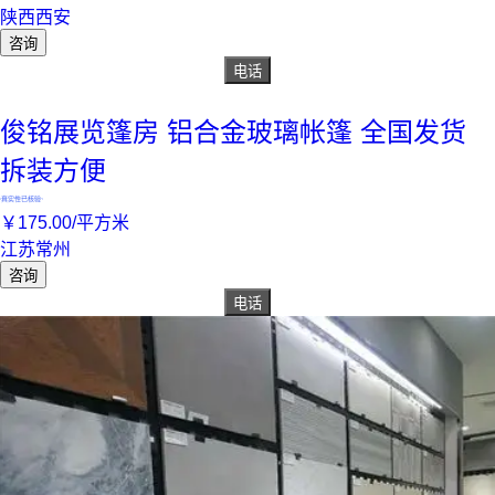
陕西西安
咨询
电话
俊铭展览篷房 铝合金玻璃帐篷 全国发货
拆装方便
真实性已核验
￥
175
.00
/平方米
江苏常州
咨询
电话