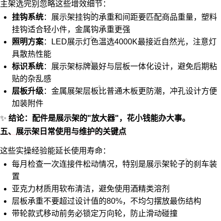
主架选完别忽略这些增效细节：
挂钩系统
：
展示架挂钩
的承重和间距要匹配商品重量，塑料
挂钩适合轻小件，金属钩承重更强
照明方案
：
LED展示灯
色温选4000K最接近自然光，注意灯
具散热性能
标识系统
：
展示架标牌
最好与层板一体化设计，避免后期粘
贴的杂乱感
层板升级
：
金属展架层板
比普通木板更防潮，冲孔设计方便
加装附件
✨
结论：配件是展示架的"放大器"，花小钱能办大事。
五、展示架日常使用与维护的关键点
这些实操经验能延长使用寿命：
每月检查一次连接件松动情况，特别是
展示架轮子
的刹车装
置
亚克力材质用软布清洁，避免使用酒精类溶剂
层板承重不要超过设计值的80%，不均匀摆放最伤结构
带轮款式移动前务必锁定万向轮，防止滑动碰撞