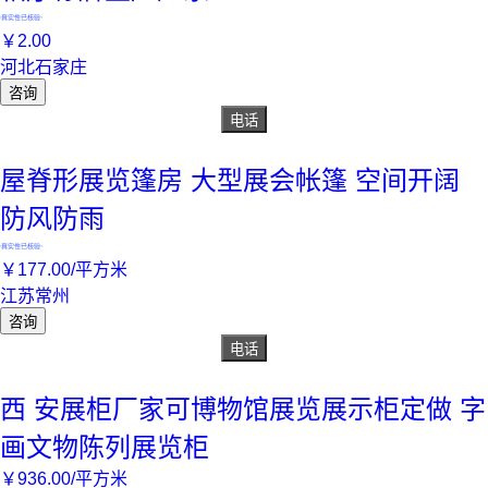
真实性已核验
￥
2
.00
河北石家庄
咨询
电话
屋脊形展览篷房 大型展会帐篷 空间开阔
防风防雨
真实性已核验
￥
177
.00
/平方米
江苏常州
咨询
电话
西 安展柜厂家可博物馆展览展示柜定做 字
画文物陈列展览柜
￥
936
.00
/平方米