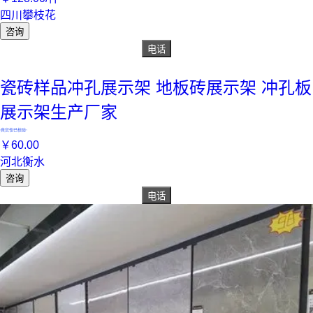
四川攀枝花
咨询
电话
瓷砖样品冲孔展示架 地板砖展示架 冲孔板
展示架生产厂家
真实性已核验
￥
60
.00
河北衡水
咨询
电话