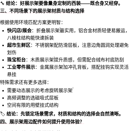
🔧
结论：好展示架要像量身定制的西装——既合身又经穿。
三、不同场景下的展示架材质与结构选择
根据使用环境匹配方案更明智：
快闪店/展会
：
折叠展示架
最实用，铝合金材质轻便易搬运，
八棱柱结构能快速拆装
超市生鲜区
：不锈钢架配防滑层板，注意边角圆润处理避免
划伤
珠宝柜台
：
木质展示架
提升质感，但需配合绒布衬底防刮
工业零件展示
：
金属展示架
加冲孔背板，搭配挂钩实现灵活
悬挂
特殊需求还有更多选择：
需要动态展示的考虑
旋转展示架
高频调整的选磁吸式层板
空间有限的用壁挂式结构
🏷️
结论：先锁定场景需求，材质和结构的选择会自然清晰。
四、展示架周边配件如何提升使用体验？