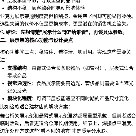
层板承重不够，导致重型商品下陷
结构不稳，顾客触碰时晃动影响体验
亚克力展示架
透明度高但怕刮擦，金属架坚固却可能显得冷硬。
选型失误的代价不仅是更换成本，更是潜在的销售机会流失。
🔍
结论：先想清楚"展示什么"和"给谁看"，再谈具体参数。
二、展示架的核心功能与设计要点
核心功能就三点：稳得住、看得清、够耐用。实现这些需要关
注：
支撑结构
：悬臂式适合长条形物品（如管材），层板式适合
零散商品
视觉通透性
：食品展示需要高透光，奢侈品则需要适当遮光
避免反光
模块化程度
：可调节层板能适应不同时期的产品尺寸变化
比如这款适合建材店的解决方案：
舞台桁架展示架
和
悬臂式展示架
虽然都属重型承载，但前者适合
临时活动，后者更适合仓库长期使用。细节上，焊接点平滑度、
边角处理方式这些"看不见的地方"才是质量分水岭。