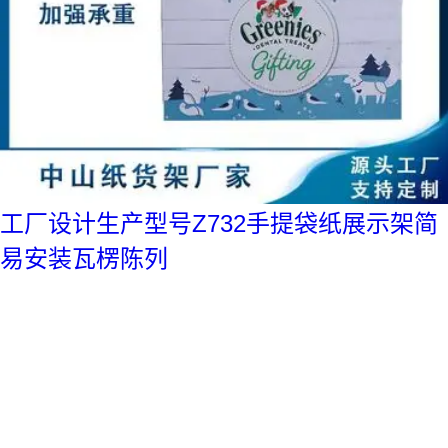
工厂设计生产型号Z732手提袋纸展示架简
易安装瓦楞陈列
真实性已核验
￥
56
.50
/套
广东中山
咨询
电话