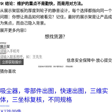
🛠️
结论：维护的重点不是勤快，而是用对方法。
从
展示架层板
的厚度到轮子的静音设计，每个选择都指向同一个
问题：你想让商品如何被看见？记住，最好的展示架是让产品成
为焦点，而自己隐入背景。
展开更多内容

想找货源？
采购商品
您的电话
您的称呼
信息安全保障中·放心提交
立即获取报价
发送询价代表您同意
《用户服务协议》
《隐私政策》
猜你喜欢
吸尘器，零部件出图，快速出图，三维实
体，三坐标复核，不同规格
真实性已核验
￥
128
.00
/件