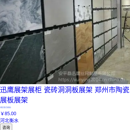
迅鹰展架展柜 瓷砖洞洞板展架 郑州市陶瓷
展板展架
真实性已核验
￥
85
.00
河北衡水
咨询