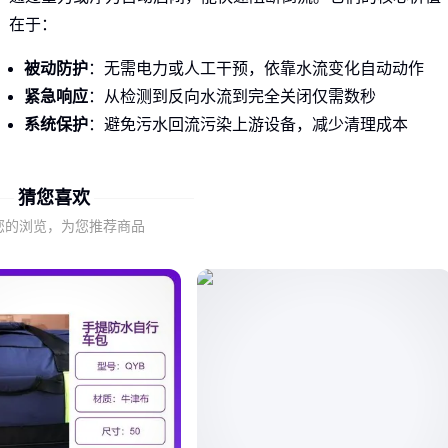
在于：
被动防护
：无需电力或人工干预，依靠水流变化自动动作
紧急响应
：从检测到反向水流到完全关闭仅需数秒
系统保护
：避免污水回流污染上游设备，减少清理成本
尤其在水泵停机、暴雨排水高峰期等场景，这种"机械保险
猜您喜欢
丝"的作用更为关键。🔧 防倒灌的本质是给排水系统加一道安
冗余。
您的浏览，为您推荐商品
二、防倒灌拍门的工作原理与核心优势
主流拍门通过三种机制实现防倒灌功能。以
法兰拍门
为例，
其铰链结构允许门板单向旋转：正向水流推开阀门，反向水流
则推动门板紧贴密封圈。而
不锈钢拍门
则利用材质抗腐蚀特
性，长期保持密封面光洁度。
更先进的
大口径浮箱拍门
增加了浮力辅助设计：