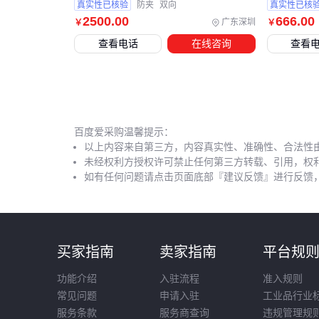
真实性已核验
防夹
双向
真实性已核
2500
.00
666
.00
广东深圳
￥
￥
查看电话
在线咨询
查看
百度爱采购温馨提示：
以上内容来自第三方，内容真实性、准确性、合法性
未经权利方授权许可禁止任何第三方转载、引用，权
如有任何问题请点击页面底部『建议反馈』进行反馈
买家指南
卖家指南
平台规
功能介绍
入驻流程
准入规则
常见问题
申请入驻
工业品行业
服务条款
服务商查询
违规管理规