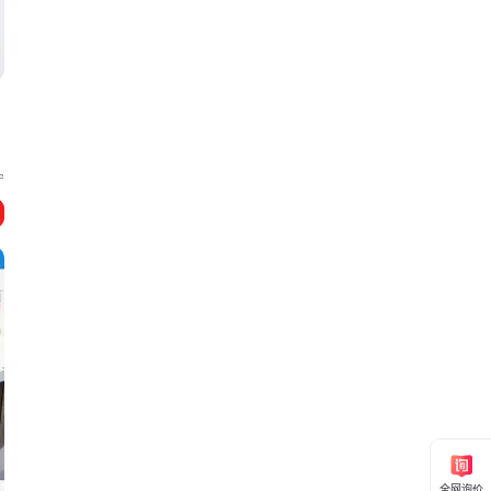
宁
全网询价