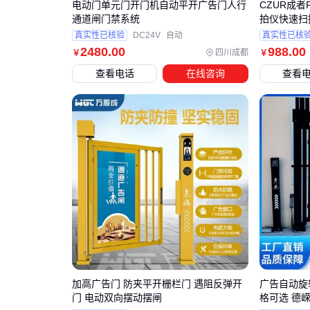
电动门单元门开门机自动平开广告门人行
CZUR成者
通道闸门禁系统
拍仪快速扫
真实性已核验
DC24V
自动
真实性已核
2480
.00
988
.00
四川成都
￥
￥
查看电话
在线咨询
查看
加高广告门 防夹平开栅栏门 遇阻反弹开
广告自动旋
门 电动双向摆动摆闸
格可选 德