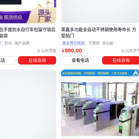
箱体空腔提供额外浮力，降低开启阻力
关闭时浮箱下沉增强密封压力
适合水位波动大的河口、泵站等场景
包手提防水自行车包留守袋后
莱鑫多功能全自动不锈钢使用寿命长 方
装袋
型拍门
这类设计将传统拍门的关闭速度提升30%以上，同时减少水流
验
防水
国产品牌
真实性已核验
不锈钢
多功能
冲击造成的结构磨损。🚀 核心优势在于用简单机械结构解决复
800
.00
山东济南
山东济
￥
杂流体控制问题。
电话
在线咨询
查看电话
在线咨询
三、根据排水需求匹配拍门类型
选型时先确认管道工况，再针对性选择结构形式：
快速截断场景
：如污水处理厂出水口，选用带配重块的
快速
启闭拍门
，关闭时间可控制在2秒内
大流量排水管
：市政管网末端适合
方形拍门
，其通流面积
比圆形结构增加15%
腐蚀性介质
：化工废水管道建议玻璃钢材质，避免金属部件