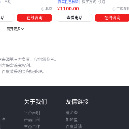
验
自动
真实性已核验
数字方式
快速
性、流量压力和运维条件。记住：防倒灌效果=合理选型×正确
1100
.00
北京
广东深
￥
安装×定期维护，三者缺一不可。
电话
在线咨询
查看电话
在线咨询
展开更多
由来源第三方负责，仅供您参考。
利方保留追究权利。
，百度爱采购会积极处理。
则
关于我们
友情链接
平台声明
爱企查
标准
产品百科
加盟星
则
生态合作
百度营销