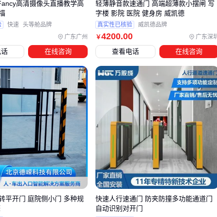
Fancy高清摄像头直播教学高
轻薄静音款速通门 高端超薄款小摆闸 写
描
字楼 影院 医院 健身房 威凯德
特别注意：在燃气管道等特殊场景，必须使用带阴极保护的
燃
验
快速
头等舱品牌
真实性已核验
威凯德品牌
气管道绝缘法兰
，避免电化学腐蚀。🔩 配套件的质量直接影
4200
.00
广东广州
广东深
￥
响系统可靠性。
电话
在线咨询
查看电话
在线咨询
五、延长拍门使用寿命的维护要点
拍门作为机械部件，其性能会随使用逐渐衰减。通过这三项日
常维护可显著延长服役周期：
季度检查
：清理门框沉积物，检查铰链销轴磨损
年度保养
：给转动部件加注润滑脂，更换老化密封件
应急处理
：发现漏水立即停用，避免水流冲刷扩大密封面损
伤
维护时建议使用防锈
螺栓螺母
固定检修口盖板，方便下次拆
卸。⚠️ 切忌用普通扳手强行拧动锈蚀紧固件，避免螺纹滑牙。
转平开门 庭院侧小门 多种规
快速人行速通门 防夹防撞多功能通道门
嵘
自动识别对开门
从市政管网到工业排水，可靠的
拍门
选择需要综合介质特