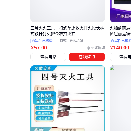
三号灭火工具手持式草原救火打火鞭长柄
火焰蓝前运
式铁杆打火把森林拍火拍
留包前运被
真实性已核验
手持式
诺达品牌
真实性已核
57
.00
140
.00
河北廊坊
￥
￥
查看电话
在线咨询
查看