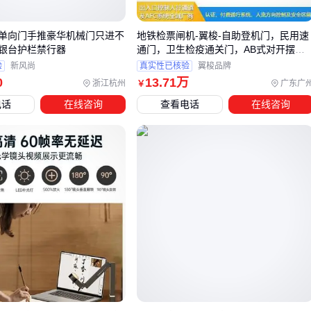
被酸碱腐蚀
空间受限位置
：侧开式或折叠式
排水口防倒灌装置
节省安
单向门手推豪华机械门只进不
地铁检票闸机-翼梭-自助登机门，民用速
装深度
银台护栏禁行器
通门，卫生检疫通关门，AB式对开摆门
厂家
验
新风尚
真实性已核验
翼梭品牌
对于潮汐河口等特殊场景，甚至可以考虑组合使用浮箱式与配
0
13
.71
万
浙江杭州
广东广
￥
重式双重防护。🔑 选型本质是平衡响应速度、密封性和耐久度
电话
在线咨询
查看电话
在线咨询
三大指标。
四、安装拍门还需要哪些配套组件？
拍门本体只是防倒灌系统的一部分，完整安装还需要考虑：
连接部件
：根据管道材质选择匹配的
法兰
类型，铸铁管道
需加绝缘垫片
密封系统
：定期更换
密封圈
比整体更换拍门更经济
支撑结构
：大口径拍门需配合
管道支架
分散应力
控制系统
：需要频繁调试的场合可加装
液压控制系统
远程
操作