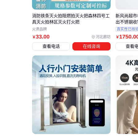
消防铁条灭火拍阻燃拍灭火把森林四号工
新风尚超市
具灭火拍林区灭火打火把
出不锈钢收
火肃品牌
真实性已核
33
.00
1750
.0
河北廊坊
￥
￥
查看电话
在线咨询
查看