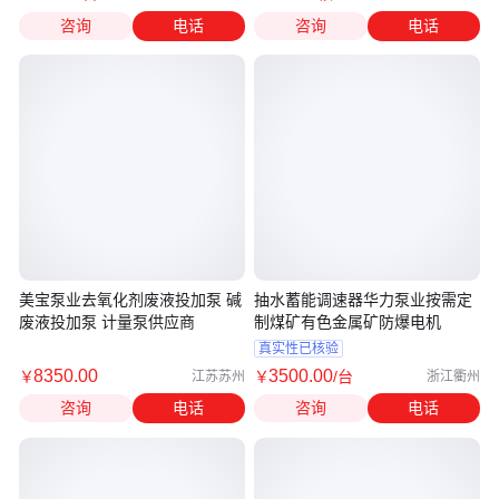
咨询
电话
咨询
电话
美宝泵业去氧化剂废液投加泵 碱
抽水蓄能调速器华力泵业按需定
废液投加泵 计量泵供应商
制煤矿有色金属矿防爆电机
真实性已核验
8350
.00
3500
.00
￥
￥
/台
江苏苏州
浙江衢州
咨询
电话
咨询
电话