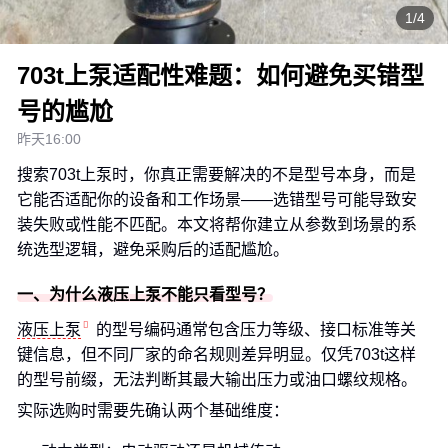
1/4
703t上泵适配性难题：如何避免买错型
号的尴尬
昨天16:00
搜索703t上泵时，你真正需要解决的不是型号本身，而是
它能否适配你的设备和工作场景——选错型号可能导致安
装失败或性能不匹配。本文将帮你建立从参数到场景的系
统选型逻辑，避免采购后的适配尴尬。
一、为什么液压上泵不能只看型号？
液压上泵
的型号编码通常包含压力等级、接口标准等关
键信息，但不同厂家的命名规则差异明显。仅凭703t这样
的型号前缀，无法判断其最大输出压力或油口螺纹规格。
实际选购时需要先确认两个基础维度：