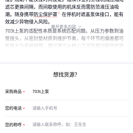
滤芯更换间隔，而间歇使用的机床反而需防范液压油吸
潮。随身携带
防尘保护罩
在停机时遮盖泵体接口，能有
效减少异物侵入风险。
展开更多内容

703t上泵的适配性本质是系统匹配问题。从压力参数到油
管接头，从密封垫材质到维护节奏，每个环节的偏差都可
能放大为系统故障。建议建立从核心工况到周边配件的完
整检查清单，而非孤立评估泵体本身。
想找货源？
采购商品
您的电话
您的称呼