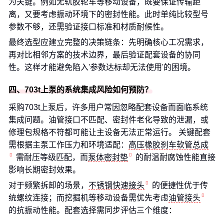
为关键。例如无轨胶轮车等移动设备，既要保证传输距
离，又要考虑振动环境下的密封性能。此时单纯比较型号
参数不够，还需验证接口标准和材质耐候性。
最终选型应建立完整的决策链条：先明确核心工况需求，
再对比相邻方案的技术边界，最后验证配套设备的协同
性。这样才能避免陷入'参数达标却无法使用'的困境。
四、703t上泵的系统集成风险如何预防？
采购703t上泵后，许多用户常因忽略配套设备而面临系统
集成问题。油管接口不匹配、密封件老化导致的泄漏，或
修理包规格不符都可能让主设备无法正常运行。 关键配套
需根据主泵工作压力和环境适配：
高压橡胶刹车软管总成
需耐压等级匹配，而
泵体密封垫
的耐温耐腐蚀性能直接
影响长期密封效果。
对于频繁拆卸的场景，
不锈钢快速接头
的便捷性优于传
统螺纹连接；而挖掘机等移动设备需优先考虑
油管接头
的抗振动性能。配套选择需同步评估三个维度：