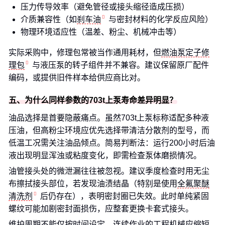
压力传导效率（避免管径或接头缩径造成压损）
介质兼容性（如
刹车油
与密封材料的化学反应风险）
物理环境适应性（温差、粉尘、机械冲击等）
实际采购中，修理包常被当作通用耗材，但
燃油泵定子修
理包
与液压泵的转子组件并不兼容。建议保留原厂配件
编码，或提供旧件样本给供应商比对。
五、为什么同样参数的703t上泵寿命差异明显？
油品选择是首要隐蔽痛点。虽然703t上泵标称适配多种液
压油，但高粉尘环境应优先选择带清洁分散剂的型号，而
低温工况需关注油品倾点。简易判断法：运行200小时后油
液出现明显浑浊或粘度变化，即需检查泵体磨损情况。
油管接头处的微泄漏往往被忽视。建议季度检查时用无尘
布擦拭接头部位，若发现油渍结晶（特别是使用
全氟聚醚
清洗剂
后仍存在），表明密封圈已失效。此时单纯紧固
螺纹可能加剧密封面损伤，应整套更换卡套式接头。
维护周期不能仅按时间设定。连续作业的工程机械应缩短