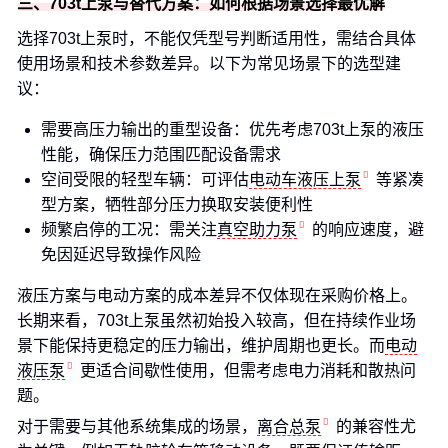
三、703t上泵与替代方案：如何根据场景选择最优解
选择703t上泵时，不能仅凭型号判断适用性，需结合具体
使用场景和技术参数差异。以下为常见场景下的选型建
议：
需要高压力输出的重型设备：优先考虑703t上泵的液压
性能，确保压力范围匹配设备需求
空间受限的轻型车辆：可评估
电动车液压上泵
等紧凑
型方案，牺牲部分压力换取安装便利性
频繁启停的工况：需关注
真空助力泵
的响应速度，避
免因延迟导致操作风险
液压方案与电动方案的成本差异不仅体现在采购价格上。
长期来看，703t上泵虽然初始投入较高，但在持续作业场
景下能保持更稳定的压力输出，维护周期也更长。而
电动
液压泵
更适合间歇性使用，但需考虑电力消耗和散热问
题。
对于需要与其他系统集成的场景，
离合总泵
的兼容性尤