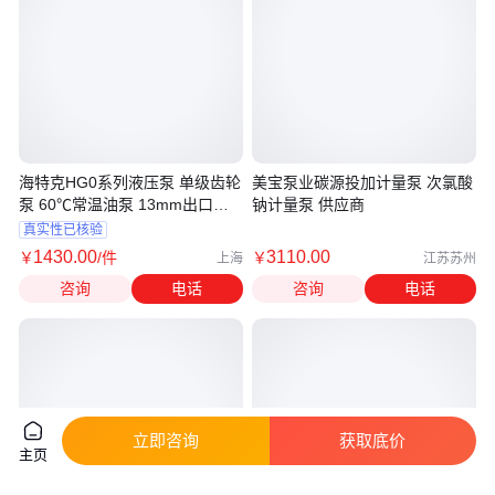
海特克HG0系列液压泵 单级齿轮
美宝泵业碳源投加计量泵 次氯酸
泵 60℃常温油泵 13mm出口
钠计量泵 供应商
19mm进口
真实性已核验
1430
.00
3110
.00
￥
/件
￥
上海
江苏苏州
咨询
电话
咨询
电话
立即咨询
获取底价
主页