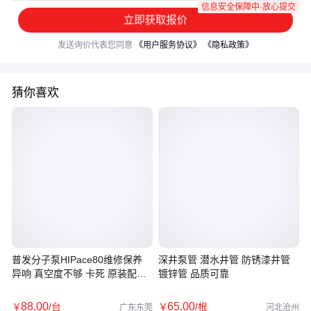
信息安全保障中·放心提交
立即获取报价
发送询价代表您同意
《用户服务协议》
《隐私政策》
猜你喜欢
普发分子泵HIPace80维修保养
深井泵管 潜水井管 防锈漆井管
异响 真空度不够 卡死 原装配件
镀锌管 品质可靠
维修便宜
88
.00
65
.00
￥
/台
￥
/根
广东东莞
河北沧州