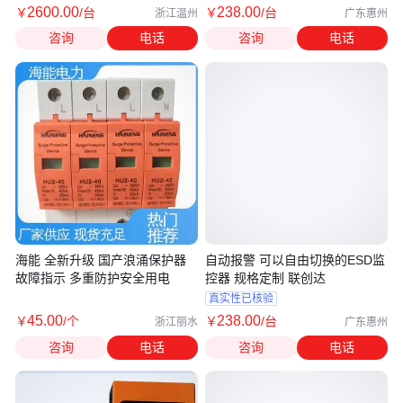
2600
.00
238
.00
￥
/台
￥
/台
浙江温州
广东惠州
咨询
电话
咨询
电话
海能 全新升级 国产浪涌保护器
自动报警 可以自由切换的ESD监
故障指示 多重防护安全用电
控器 规格定制 联创达
真实性已核验
45
.00
238
.00
￥
/个
￥
/台
浙江丽水
广东惠州
咨询
电话
咨询
电话