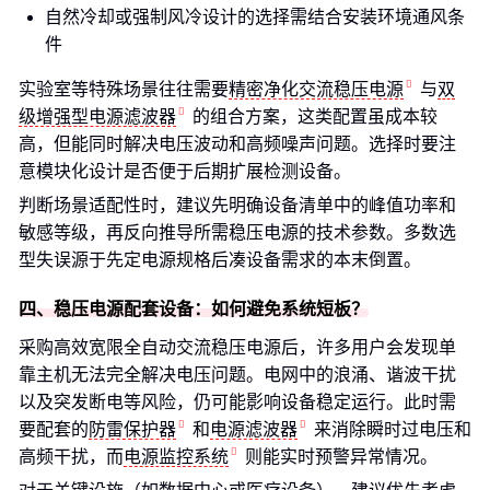
自然冷却或强制风冷设计的选择需结合安装环境通风条
件
实验室等特殊场景往往需要
精密净化交流稳压电源
与
双
级增强型电源滤波器
的组合方案，这类配置虽成本较
高，但能同时解决电压波动和高频噪声问题。选择时要注
意模块化设计是否便于后期扩展检测设备。
判断场景适配性时，建议先明确设备清单中的峰值功率和
敏感等级，再反向推导所需稳压电源的技术参数。多数选
型失误源于先定电源规格后凑设备需求的本末倒置。
四、稳压电源配套设备：如何避免系统短板？
采购高效宽限全自动交流稳压电源后，许多用户会发现单
靠主机无法完全解决电压问题。电网中的浪涌、谐波干扰
以及突发断电等风险，仍可能影响设备稳定运行。此时需
要配套的
防雷保护器
和
电源滤波器
来消除瞬时过电压和
高频干扰，而
电源监控系统
则能实时预警异常情况。