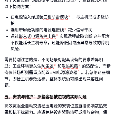
对于关键设施（如数据中心或医疗设备），建议优先考虑
以下协同方案：
在电源输入端加装
三相防雷模块
，与主机形成多级防
护
选用带屏蔽功能的
电源连接线
减少信号干扰
通过
嵌入式电源监控卡件
实现远程故障诊断 这些配套
不仅能延长主机寿命，还能降低因电压异常导致的停机
风险。
需要特别注意的是，不同场景对配套设备的要求差异明
显：工业环境更关注
防尘罩
和
散热风扇
的适配性，而精
密仪器场所则需重点配置
EMI电源滤波器
。若忽略这些细
节，即便主机参数达标，整体系统仍可能出现兼容性问
题。
五、安装与维护：那些容易被忽视的实际问题
高效宽限全自动交流稳压电源的安装位置直接影响散热效
果和抗干扰能力。应避免将设备紧贴墙壁或堆放杂物，保