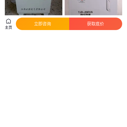
SVC/TND-10KVA15KVA20KVA
三相交流全自动稳压器 30KVA
立即咨询
获取底价
主页
单相高精度全自动稳压电源
真实性已核验
499
.00
888
.00
￥
/台
￥
/件
江西九江
广东深圳
咨询
电话
咨询
电话
600KVA稳压器，600KW稳压电
三相自动补偿式电力稳压器 全自
源，600000W全自动稳压电源
动电力稳压电源 SBW-J-50