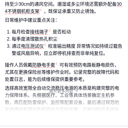
持至少30cm的通风空间。潮湿或多尘环境还需额外配备
30
4不锈钢机柜支架
，既保证承重又防止锈蚀。
日常维护中建议重点关注：
每月检查
接线端子
是否松动
每季度清理散热孔积尘
通过
电压测试仪
校准输出精度 异常情况如持续过载告
警或风扇异响，应立即停机排查而非单纯复位。
操作人员佩戴
防静电手套
可有效预防电路板静电损伤，
尤其在更换保险丝等维护作业时。记录完整的故障代码和
处置日志，能为后续维保提供重要参考。
选择高效宽限全自动交流稳压电源的本质是构建完整的电
展开更多内容

力保障体系。先根据医疗、工业等具体场景确定主机参
数，再匹配防雷保护、监控等配套设备，最后通过规范的
安装维护将理论性能转化为实际效果。这种分阶段系统化
思路，比单纯比较主机参数更能实现长期稳定供电。