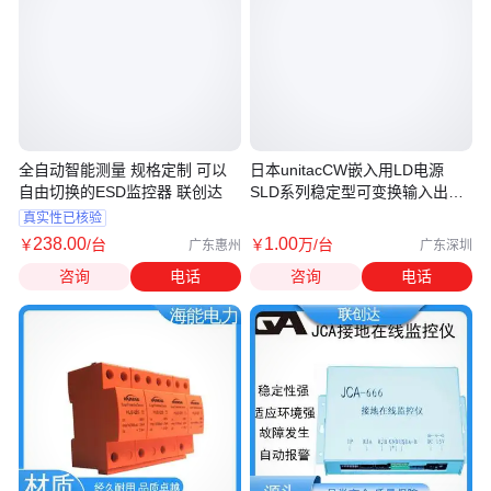
全自动智能测量 规格定制 可以
日本unitacCW嵌入用LD电源
自由切换的ESD监控器 联创达
SLD系列稳定型可变换输入出方
式仪器
真实性已核验
238
.00
1
.00
￥
/台
￥
万
/台
广东惠州
广东深圳
咨询
电话
咨询
电话