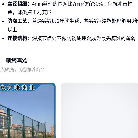
丝径粗细
：4mm丝径的围网比7mm便宜30%，但抗冲击性
差，球类撞击易变形
防腐工艺
：普通镀锌层2年就生锈，热镀锌+浸塑处理能用8
以上
连接结构
：焊接节点处不做防锈处理会成为最先腐蚀的薄弱
点
猜您喜欢
操场常用的
操场铁丝围网
通常采用包塑工艺，兼顾成本和防
锈。而需要更高安全性的场所，比如监狱或机场周边，会选用
您的浏览，为您推荐商品
防攀爬铁艺围网
，这类产品通过Y型柱设计和刀片刺绳实现
物理阻隔。
二、网球场围网的关键性能指标
选择围网不能只看价格，这三个性能指标直接影响使用体验：
抗风压能力
网孔大于50mm的菱形结构比密织网抗风性提升40%，适合