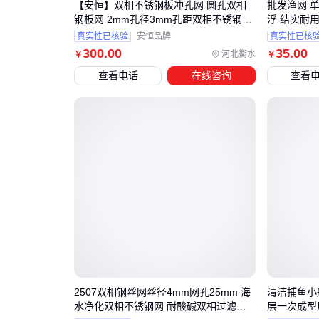
【安恒】双相不锈钢板冲孔网 圆孔双相
批发渔网 
钢板网 2mm孔径3mm孔距双相不锈钢板
浮 结实耐用
圆孔网 双相不锈钢筛网 2205/2507
真实性已核验
安恒品牌
真实性已核
300
.00
35
.00
河北衡水
￥
￥
查看电话
在线咨询
查看
2507双相钢丝网丝径4mm网孔25mm 海
清洁捕鱼小船
水净化双相不锈钢网 耐酸碱双相过滤筛
层一次成型