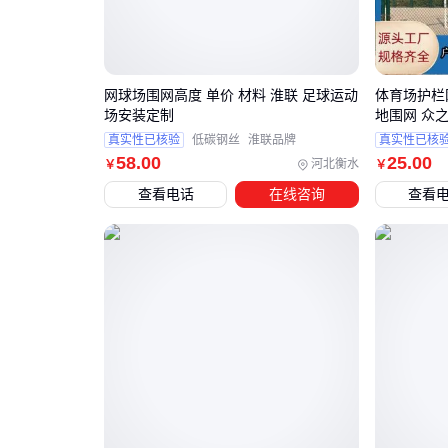
网球场围网高度 单价 材料 淮联 足球运动
体育场护栏
场安装定制
地围网 众
真实性已核验
低碳钢丝
淮联品牌
真实性已核
58
.00
25
.00
河北衡水
￥
￥
查看电话
在线咨询
查看