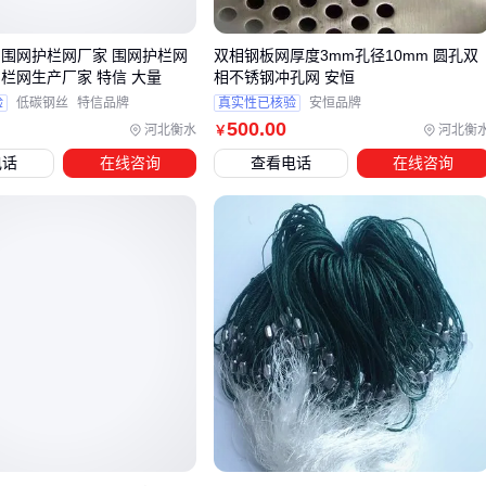
预算参考：30-50元/㎡，重点检查焊接点牢固度
 围网护栏网厂家 围网护栏网
双相钢板网厚度3mm孔径10mm 圆孔双
比赛级场地
护栏网生产厂家 特信 大量
相不锈钢冲孔网 安恒
推荐框架式围网，立柱间距不超过3米确保稳定性
验
低碳钢丝
特信品牌
真实性已核验
安恒品牌
预算参考：60-90元/㎡，需配套预埋件
500
.00
河北衡水
河北衡
￥
临时场地
电话
在线咨询
查看电话
在线咨询
临时围挡
搭配可拆卸底座，适合租赁场地短期使用
注意：这类产品抗风等级通常较低
对于需要防盗的场所，带倒刺的
防爬网
比普通围网防护效果
提升3倍，但日常维护时需要特别注意安全防护。
四、围网安装后还需要哪些配套？
很多采购者会忽略这些关键配件带来的长期价值：
支撑系统
围栏立柱
的壁厚应≥2.5mm，劣质立柱遇强风会从焊接处