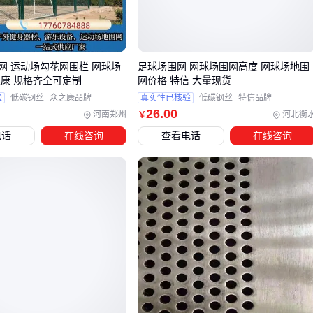
沿海多风地区
视觉干扰控制
防眩网
通过特殊编织角度减少阳光反射，避免运动员眩目
网 运动场勾花网围栏 网球场
足球场围网 网球场围网高度 网球场地围
之康 规格齐全可定制
网价格 特信 大量现货
弹性恢复率
验
低碳钢丝
众之康品牌
真实性已核验
低碳钢丝
特信品牌
优质
体育场围网
受冲击后能回弹复位，劣质网会永久凹陷
26
.00
河南郑州
河北衡
￥
测试时可以用手掌用力推压网面，观察变形后的恢复速度和是
电话
在线咨询
查看电话
在线咨询
否有金属异响。专业场地建议要求供应商提供第三方抗冲击测
试报告。
三、如何根据场地需求选择围网类型？
不同使用场景需要匹配对应的围网结构：
训练型球场
选用链节围栏，勾花编织结构能缓冲球类冲击，减少设备损
坏