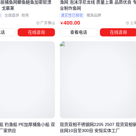
单层捕鱼网鲫鱼鲢鱼加密软漂
渔网 泡沫浮尼龙线 质量上乘 品质优良 
裂
 戈慕莱
业制作鱼网
混凝土基础深度建议为立柱高度的1/3
验
全国直供
耐用
真实性已核验
槐渔品牌
400
.00
广东佛山
上
￥
安全强化
电话
在线咨询
查看电话
在线咨询
顶部加装
刺绳
或
刺丝滚笼
能有效防止翻越
注意选择304不锈钢材质，避免生锈脱落
连接件
热镀锌螺栓比普通螺栓贵15%，但能避免3年后锈死无法拆
预算有限时，可以优先在人员接触频繁的区域（如出入口）使
用
围网配件
加强防护，其他区域采用标准配置。
五、围网使用中容易被忽视的维护细节
这些做法能让围网寿命延长5年以上：
每季度检查一次
体育场围网配件
的紧固件，松动的螺丝会
 钓渔船 PE加厚捕鱼小船 双
现货双相不锈钢网2205 2507 现货双相
厂家供应
丝网10目至300目 安恒实体工厂
导致整体结构晃动