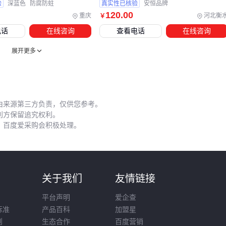
验
深蓝色
防腐防蛀
真实性已核验
安恒品牌
雨季前用高压水枪冲洗网面，防止酸性雨水腐蚀镀层
120
.00
重庆
河北衡
￥
发现小面积脱塑立即补漆，避免金属基材暴露生锈
电话
在线咨询
查看电话
在线咨询
冬季积雪地区要及时清理网上积雪，防止超载变形
展开更多
特别提醒：不要用钢丝刷清洁围网，这会破坏表面防腐层。建
议使用尼龙刷搭配中性清洁剂。
选择围网时要综合评估初期采购成本和全生命周期维护费用。
专业场地建议选择
护栏网
框架结构配热镀锌处理，社区球场
由来源第三方负责，仅供您参考。
利方保留追究权利。
可考虑经济型
隔离栅
方案。关键是根据实际使用强度匹配对
，百度爱采购会积极处理。
应的防护等级。
则
关于我们
友情链接
平台声明
爱企查
标准
产品百科
加盟星
则
生态合作
百度营销