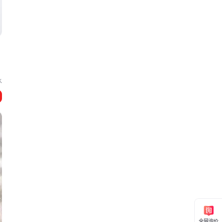
水
全网询价