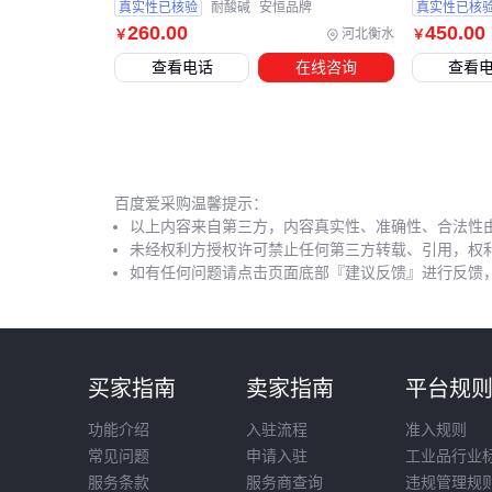
网 安恒
真实性已核验
耐酸碱
安恒品牌
真实性已核
260
.00
450
.00
河北衡水
￥
￥
查看电话
在线咨询
查看
百度爱采购温馨提示：
以上内容来自第三方，内容真实性、准确性、合法性
未经权利方授权许可禁止任何第三方转载、引用，权
如有任何问题请点击页面底部『建议反馈』进行反馈
买家指南
卖家指南
平台规
功能介绍
入驻流程
准入规则
常见问题
申请入驻
工业品行业
服务条款
服务商查询
违规管理规