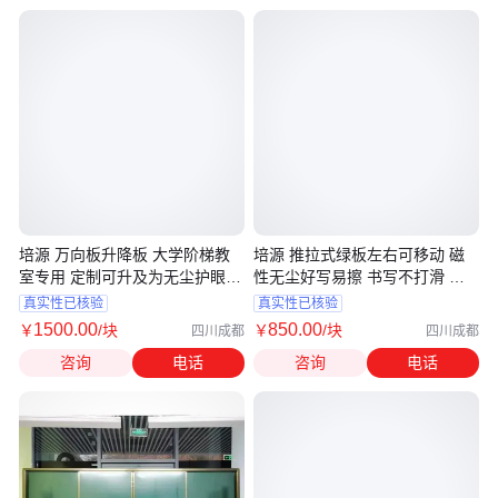
培源 万向板升降板 大学阶梯教
培源 推拉式绿板左右可移动 磁
室专用 定制可升及为无尘护眼黑
性无尘好写易擦 书写不打滑 服
板
务完善
真实性已核验
真实性已核验
1500
.00
850
.00
￥
/块
￥
/块
四川成都
四川成都
咨询
电话
咨询
电话