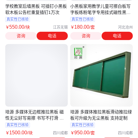
学校教室后墙黑板 可插钉小黑板
小黑板家用教学儿童可擦白板写
软木板公告栏重复插钉1万次
字板练粉笔字专用挂式磁性黑板
墙
真实性已核验
真实性已核验
550
.00
180
.00
￥
/块
￥
/套
江苏无锡
河北沧州
咨询
电话
咨询
电话
培源 多媒体无边框推拉黑板 磁
培源 多媒体推拉黑板滑动推拉绿
性无尘好写易擦 书写不打滑 厂
板可升級为无尘黑板 支持定制
家批发
真实性已核验
真实性已核验
1500
.00
950
.00
￥
/块
￥
/套
四川成都
四川成都