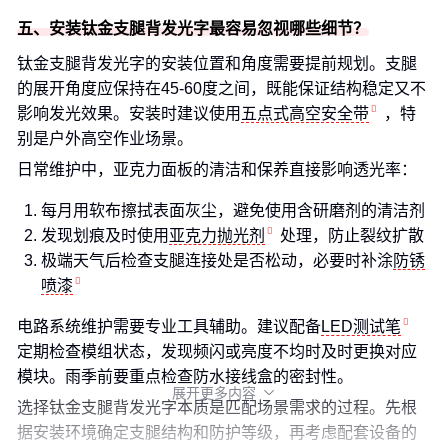
五、安装钛金支腿背发光字最容易忽视哪些细节？
钛金支腿背发光字的安装位置和角度需要提前规划。支腿
的展开角度应保持在45-60度之间，既能保证结构稳定又不
影响发光效果。安装时建议使用
五点式高空安全带
，特
别是户外高空作业场景。
日常维护中，亚克力面板的清洁和保养直接影响透光率：
每月用软布擦拭表面灰尘，避免使用含研磨剂的清洁剂
发现划痕及时使用
亚克力抛光剂
处理，防止裂纹扩散
极端天气后检查支腿连接处是否松动，必要时补涂
防锈
喷漆
电路系统维护需要专业工具辅助。建议配备
LED测试笔
定期检查模组状态，发现频闪或亮度不均时及时更换对应
模块。雨季前要重点检查防水接线盒的密封性。
展开更多内容

选择钛金支腿背发光字本质是匹配场景需求的过程。先根
据安装环境确定支腿结构和防护等级，再考虑配套设备的