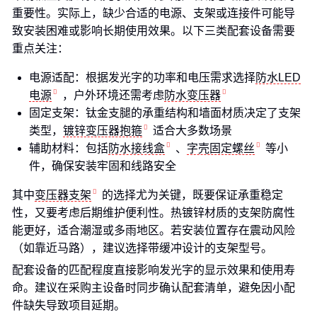
重要性。实际上，缺少合适的电源、支架或连接件可能导
致安装困难或影响长期使用效果。以下三类配套设备需要
重点关注：
电源适配：根据发光字的功率和电压需求选择
防水LED
电源
，户外环境还需考虑
防水变压器
固定支架：钛金支腿的承重结构和墙面材质决定了支架
类型，
镀锌变压器抱箍
适合大多数场景
辅助材料：包括
防水接线盒
、
字壳固定螺丝
等小
件，确保安装牢固和线路安全
其中
变压器支架
的选择尤为关键，既要保证承重稳定
性，又要考虑后期维护便利性。热镀锌材质的支架防腐性
能更好，适合潮湿或多雨地区。若安装位置存在震动风险
（如靠近马路），建议选择带缓冲设计的支架型号。
配套设备的匹配程度直接影响发光字的显示效果和使用寿
命。建议在采购主设备时同步确认配套清单，避免因小配
件缺失导致项目延期。