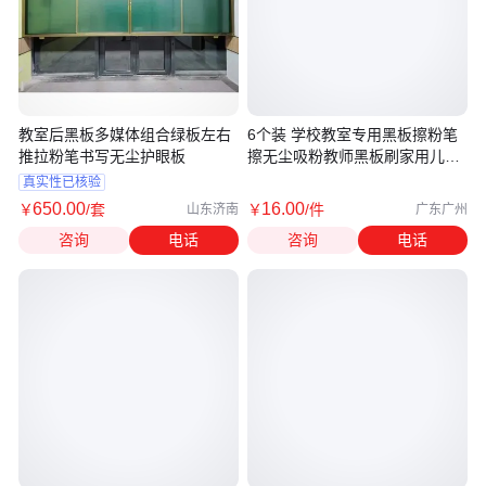
教室后黑板多媒体组合绿板左右
6个装 学校教室专用黑板擦粉笔
推拉粉笔书写无尘护眼板
擦无尘吸粉教师黑板刷家用儿童
多功
真实性已核验
650
.00
16
.00
￥
/套
￥
/件
山东济南
广东广州
咨询
电话
咨询
电话