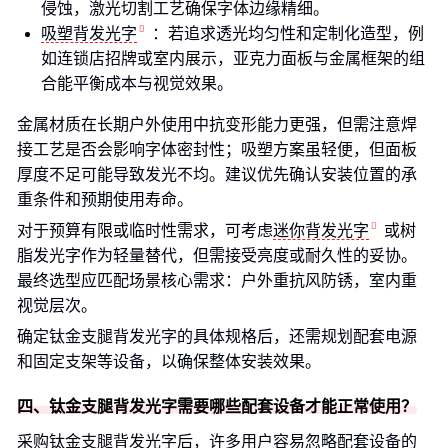
侵蚀，激光切割工艺确保字体边缘精细。
吸塑背发光字
：若追求透光均匀性和定制化造型，例
如连锁店招牌或室内展示，亚克力面板与金属框架的组
合能平衡成本与视觉效果。
金属材质在长期户外使用中抗变形能力更强，但需注意焊
接工艺是否会影响字体密封性；吸塑方案虽轻便，但面板
厚度不足可能导致发光不均。建议优先确认安装位置的承
重条件和预期使用寿命。
对于预算有限或临时性需求，可考虑
迷你背发光字
或树
脂发光字作为轻量替代，但需接受亮度或耐久性的妥协。
最终选型应匹配场景核心需求：户外重抗风防锈，室内重
视觉层次。
确定钛金支腿背发光字的具体规格后，还需规划配套电源
和固定支架等设备，以确保整体安装效果。
四、钛金支腿背发光字需要哪些配套设备才能正常使用？
采购钛金支腿背发光字后，许多用户容易忽略配套设备的