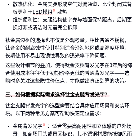
散热优化：金属支腿形成空气对流通道，比全封闭式背
板更利于
LED模组
散热
维护便利性：支腿结构使字壳与墙面保持距离，后期更
换灯源或清洁时无需完全拆卸
钛金属边框的选择也不仅是外观考量。相比普通不锈钢，
钛合金的耐腐蚀性使其特别适合沿海地区或高湿度环境，
长期使用不易出现锈蚀导致的透光率下降问题。
这些设计细节的叠加，使得钛金支腿背发光字在3年后的综
合使用成本往往低于初期价格更低的普通背发光字——选
购时多关注这些隐性价值点，才能做出真正划算的决策。
三、如何根据实际需求选择钛金支腿背发光字？
钛金支腿背发光字的选型需要结合具体应用场景和安装环
境。以下两种常见方案可帮助快速定位需求：
金属背发光字
：适合需要高耐用性和立体感的户外场
景，如商场门头或景区标识，其不锈钢材质能抵御风雨