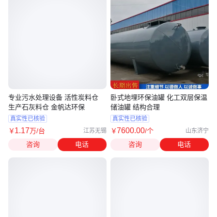
专业污水处理设备 活性炭料仓
卧式地埋环保油罐 化工双层保温
生产石灰料仓 金帆达环保
储油罐 结构合理
真实性已核验
真实性已核验
1
.17
7600
.00
￥
万
/台
￥
/个
江苏无锡
山东济宁
咨询
电话
咨询
电话