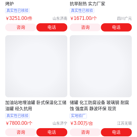
烤炉
抗旱耐热 实力厂家
真实性已核验
真实性已核验
3251
.00
1671
.00
￥
/件
￥
/个
山东济南
四川广元
咨询
电话
咨询
电话
加油站地埋油罐 卧式保温化工储
储罐 化工防腐设备 玻璃钢 耐腐
油罐 经久抗用
蚀 强度高 静波环保 现货
真实性已核验
实地验厂
7800
.00
3
.00
￥
/个
￥
万
/台
山东济宁
江苏无锡
咨询
电话
咨询
电话