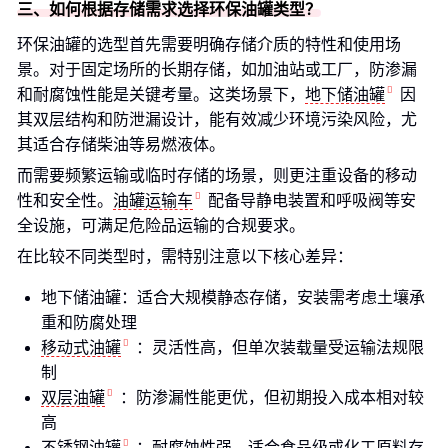
三、如何根据存储需求选择环保油罐类型？
环保油罐的选型首先需要明确存储介质的特性和使用场
景。对于固定场所的长期存储，如加油站或工厂，防渗漏
和耐腐蚀性能是关键考量。这类场景下，
地下储油罐
因
其双层结构和防泄漏设计，能有效减少环境污染风险，尤
其适合存储柴油等易燃液体。
而需要频繁运输或临时存储的场景，则更注重设备的移动
性和安全性。
油罐运输车
配备导静电装置和呼吸阀等安
全设施，可满足危险品运输的合规要求。
在比较不同类型时，需特别注意以下核心差异：
地下储油罐：适合大规模静态存储，安装需考虑土壤承
重和防腐处理
移动式油罐
：灵活性高，但单次装载量受运输法规限
制
双层油罐
：防渗漏性能更优，但初期投入成本相对较
高
不锈钢油罐
：耐腐蚀性强，适合食品级或化工原料存