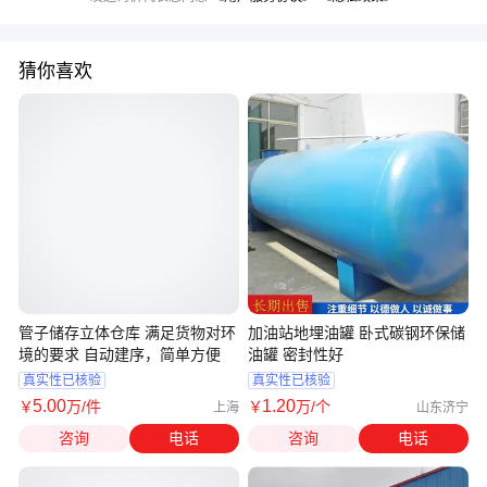
猜你喜欢
管子储存立体仓库 满足货物对环
加油站地埋油罐 卧式碳钢环保储
境的要求 自动建序，简单方便
油罐 密封性好
真实性已核验
真实性已核验
5
.00
1
.20
￥
万
/件
￥
万
/个
上海
山东济宁
咨询
电话
咨询
电话