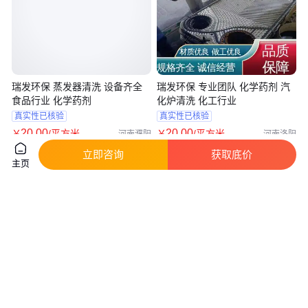
瑞发环保 蒸发器清洗 设备齐全
瑞发环保 专业团队 化学药剂 汽
食品行业 化学药剂
化炉清洗 化工行业
真实性已核验
真实性已核验
20
.00
20
.00
￥
/平方米
￥
/平方米
河南濮阳
河南洛阳
咨询
电话
咨询
电话
立即咨询
获取底价
主页