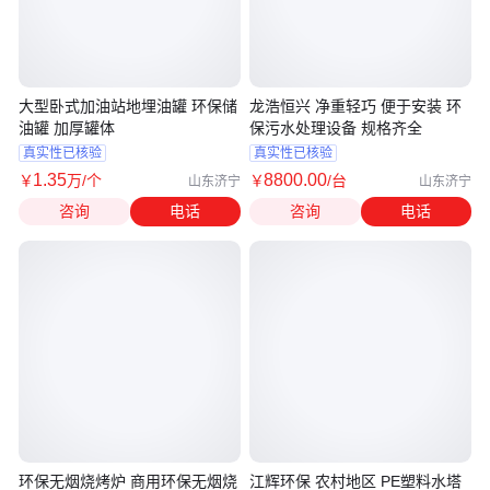
大型卧式加油站地埋油罐 环保储
龙浩恒兴 净重轻巧 便于安装 环
油罐 加厚罐体
保污水处理设备 规格齐全
真实性已核验
真实性已核验
1
.35
8800
.00
￥
万
/个
￥
/台
山东济宁
山东济宁
咨询
电话
咨询
电话
环保无烟烧烤炉 商用环保无烟烧
江辉环保 农村地区 PE塑料水塔