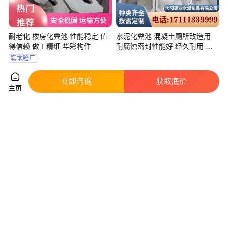
耐老化 楼房化粪池 性能稳定 值
水泥化粪池 混凝土厕所改造用
得信赖 做工精细 华彩构件
耐腐蚀密封性能好 经久耐用 建
业
实地验厂
200
.00
188
.00
￥
/立方米
￥
/立方米
天津
辽宁沈阳
立即咨询
获取底价
咨询
电话
咨询
电话
主页
青蓝智悦化粪池 圆形方形可定制
华彩构件 耐磨损 学校化粪池 性
沉降3-7天 污水处理强效
能稳定 值得信赖 做工精细