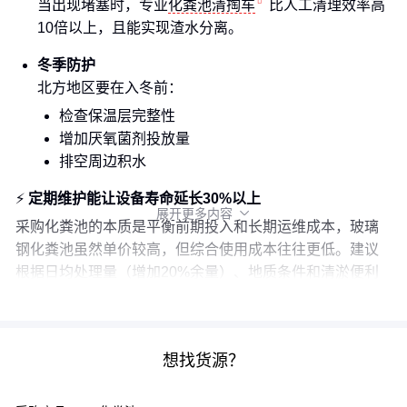
当出现堵塞时，专业
化粪池清掏车
比人工清理效率高
10倍以上，且能实现渣水分离。
冬季防护
北方地区要在入冬前：
检查保温层完整性
增加厌氧菌剂投放量
排空周边积水
⚡
定期维护能让设备寿命延长30%以上
展开更多内容

采购化粪池的本质是平衡前期投入和长期运维成本，玻璃
钢化粪池虽然单价较高，但综合使用成本往往更低。建议
根据日均处理量（增加20%余量）、地质条件和清淤便利
性这三个维度做最终决策。
想找货源？