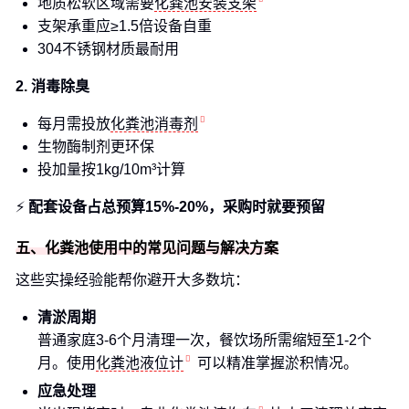
地质松软区域需要
化粪池安装支架
支架承重应≥1.5倍设备自重
304不锈钢材质最耐用
2. 消毒除臭
每月需投放
化粪池消毒剂
生物酶制剂更环保
投加量按1kg/10m³计算
⚡
配套设备占总预算15%-20%，采购时就要预留
五、化粪池使用中的常见问题与解决方案
这些实操经验能帮你避开大多数坑：
清淤周期
普通家庭3-6个月清理一次，餐饮场所需缩短至1-2个
月。使用
化粪池液位计
可以精准掌握淤积情况。
应急处理