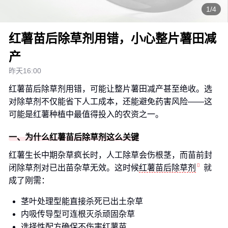
1/4
红薯苗后除草剂用错，小心整片薯田减
产
昨天16:00
红薯苗后除草剂用错，可能让整片薯田减产甚至绝收。选
对除草剂不仅能省下人工成本，还能避免药害风险——这
可能是红薯种植中最值得投入的农资之一。
一、为什么红薯苗后除草剂这么关键
红薯生长中期杂草疯长时，人工除草会伤根茎，而苗前封
闭除草剂对已出苗杂草无效。这时候
红薯苗后除草剂
就
成了刚需：
茎叶处理型能直接杀死已出土杂草
内吸传导型可连根灭杀顽固杂草
选择性配方确保不伤害红薯苗