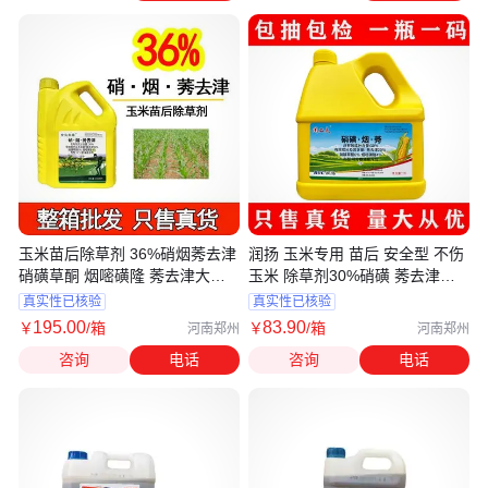
玉米苗后除草剂 36%硝烟莠去津
润扬 玉米专用 苗后 安全型 不伤
硝磺草酮 烟嘧磺隆 莠去津大草
玉米 除草剂30%硝磺 莠去津烟
专用剂
嘧磺隆2L
真实性已核验
真实性已核验
195
.00
83
.90
￥
/箱
￥
/箱
河南郑州
河南郑州
咨询
电话
咨询
电话