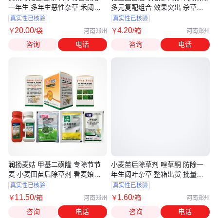
一年生 多年生恶性杂草 禾阔双
多元复配组合 效果突出 杀草全
除
面烂根
真实性已核验
真实性已核验
20
.00
4
.20
￥
/袋
￥
/箱
河南郑州
河南郑州
咨询
电话
咨询
电话
润扬麦姑 甲基二磺隆 专除节节
小麦苗后除草剂 唑草酮 防除一
麦 小麦田苗后除草剂 看麦娘禾
年生阔叶杂草 整箱出货 批量更
阔双除
优惠
真实性已核验
真实性已核验
11
.50
1
.60
￥
/箱
￥
/箱
河南郑州
河南郑州
咨询
电话
咨询
电话