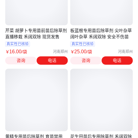
芹菜 胡萝卜专用苗前苗后除草剂
板蓝根专用苗后除草剂 尖叶杂草
直播移栽 禾阔双除 现货发售
阔叶杂草 禾阔双除 安全不伤苗
真实性已核验
真实性已核验
16
.00
25
.00
￥
/袋
￥
/袋
河南郑州
河南郑州
咨询
电话
咨询
电话
黄精专用苗后除草剂 育苗禁用
花生田苗后专用除草剂 禾阔双除