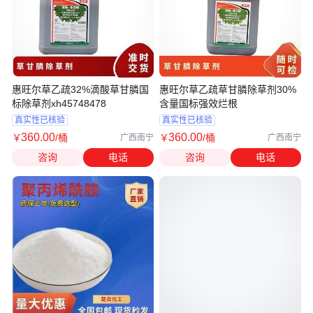
惠旺尔草乙疏32%滴酸草甘膦国
惠旺尔草乙疏草甘膦除草剂30%
标除草剂xh45748478
含量国标强效烂根
真实性已核验
真实性已核验
360
.00
360
.00
￥
/桶
￥
/桶
广西南宁
广西南宁
咨询
电话
咨询
电话