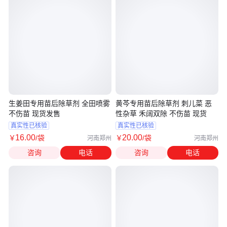
生姜田专用苗后除草剂 全田喷雾
黄芩专用苗后除草剂 刺儿菜 恶
不伤苗 现货发售
性杂草 禾阔双除 不伤苗 现货
真实性已核验
真实性已核验
16
.00
20
.00
￥
/袋
￥
/袋
河南郑州
河南郑州
咨询
电话
咨询
电话