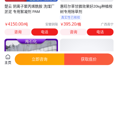
楚云 阴离子聚丙烯酰胺 洗煤厂
惠旺尔草甘膦效果好20kg种植桉
淤泥 专用絮凝剂 PAM
树专用除草剂
真实性已核验
4150
.00
395
.20
￥
/吨
￥
/桶
安徽铜陵
广西南宁
咨询
电话
咨询
电话
立即咨询
获取底价
主页
聚乙二醇PEG-8000 聚氧化乙烯
陶氏PEG1450 美国CARBOWAX
表面活性剂 技术指导 石油化工
聚乙二醇1450片状 DOW PEG-
1450 25322-68-3
真实性已核验
15
.00
25
.00
￥
/千克
￥
/千克
江苏南通
广东广州