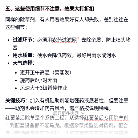
五、这些使用细节不注意，效果大打折扣
同样的除草剂，有人用着效果好有人却失败，差别往往在
这些细节：
过滤环节
：必须用
农药过滤网
去除杂质，防止喷头堵
塞
用水质量
：硬水会降低药效，最好用雨水或河水
天气选择
：
避开正午高温（易蒸发）
施药后6小时无雨
风速大于3级暂停作业
关键技巧
：加入有机硅助剂能增强药液展着性，但要注意
——助剂也会增加药害风险，需严格按说明稀释。
展开更多内容

红薯苗后除草是个系统工程，从选择
红薯苗后专用除草剂
到配套设备都不能马虎。根据杂草类型选对药剂，配合
专业喷洒装备和安全防护，才能实现高效又安全的除草效