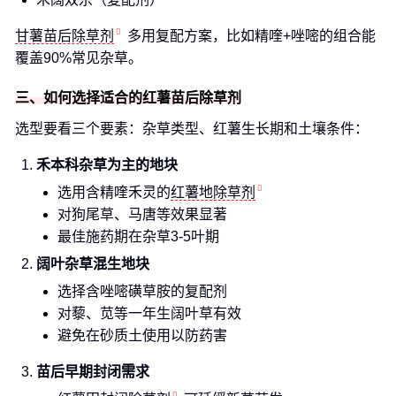
甘薯苗后除草剂
多用复配方案，比如精喹+唑嘧的组合能
覆盖90%常见杂草。
三、如何选择适合的红薯苗后除草剂
选型要看三个要素：杂草类型、红薯生长期和土壤条件：
禾本科杂草为主的地块
选用含精喹禾灵的
红薯地除草剂
对狗尾草、马唐等效果显著
最佳施药期在杂草3-5叶期
阔叶杂草混生地块
选择含唑嘧磺草胺的复配剂
对藜、苋等一年生阔叶草有效
避免在砂质土使用以防药害
苗后早期封闭需求