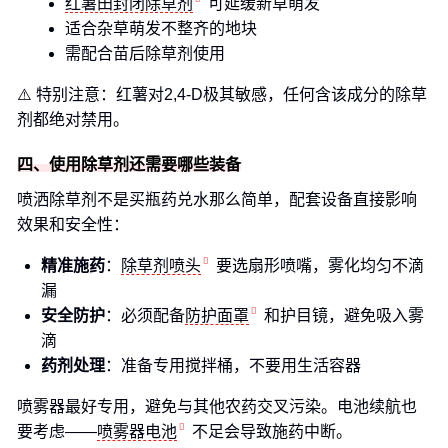
红薯田封闭除草剂
可延缓新草萌发
适合杂草萌发不整齐的地块
需配合苗后除草剂使用
⚠️ 特别注意：红薯对2,4-D极其敏感，任何含该成分的除草
剂都绝对禁用。
四、使用除草剂还需要哪些装备
喷洒除草剂不是买瓶药兑水那么简单，配套设备直接影响
效果和安全性：
精准施药
：
除草剂喷头
要选扇形喷嘴，雾化均匀不滴
漏
安全防护
：必须配备
防护面罩
和护目镜，避免吸入雾
滴
药剂处理
：准备专用搅拌桶，不要用生活容器
喷雾器最好专用，避免与其他农药交叉污染。电池续航也
要考虑——
喷雾器电池
不足会导致施药中断。