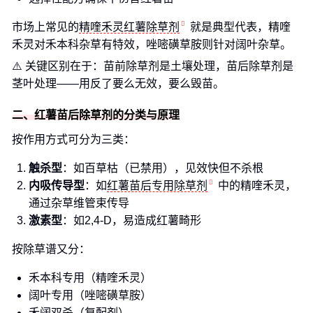
市场上常见的
精喹禾灵红薯除草剂
就是典型代表，精喹
禾灵对禾本科杂草有特效，唑嘧磺草胺则针对阔叶杂草。
⚠️ 关键区别在于：苗前除草剂是土壤处理，苗后除草剂是
茎叶处理——用反了要么无效，要么毁苗。
二、红薯苗后除草剂的分类与原理
按作用方式可分为三类：
触杀型
：如百草枯（已禁用），见效快但不杀根
内吸传导型
：如
红薯苗后专用除草剂
中的精喹禾灵，
通过杂草维管束传导
激素型
：如2,4-D，易造成红薯畸形
按除草谱又分：
禾本科专用（精喹禾灵）
阔叶专用（唑嘧磺草胺）
禾阔双杀（复配剂）