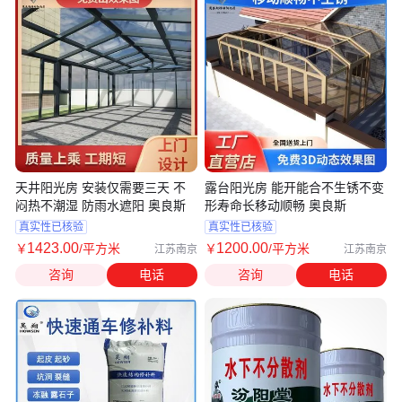
天井阳光房 安装仅需要三天 不
露台阳光房 能开能合不生锈不变
闷热不潮湿 防雨水遮阳 奥良斯
形寿命长移动顺畅 奥良斯
真实性已核验
真实性已核验
1423
.00
1200
.00
￥
/平方米
￥
/平方米
江苏南京
江苏南京
咨询
电话
咨询
电话