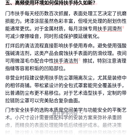
五、高频使用环境如何保持扶手持久如新？
门市扶手每天经历数百次抓握，表面处理工艺决定了抗磨
损能力。烤漆涂层虽然色彩丰富，但哑光处理的耐划伤性
能通常更优。对于金属材质，每月涂抹专用
扶手润滑剂
可减少摩擦噪音，同时形成保护膜延缓氧化。
打烊后的清洁流程直接影响扶手使用寿命。避免使用强酸
强碱清洁剂，这类产品会腐蚀扶手表面的防滑纹理。夜间
可用微湿毛巾配合中性
扶手清洁剂
擦拭，特别注意清理
指缝等容易积垢的凹陷部位。
非营业时段建议使用扶手防尘罩隔离灰尘，尤其是装修中
的相邻商铺。带松紧设计的全包式罩套能完全覆盖扶手，
比普通防尘布更不易移位。对于艺术造型扶手，定制的带
拉链防尘罩可以完美贴合复杂曲面。
门市安全扶手的选购本质是空间美学与功能安全的平衡艺
展开更多内容

术。小尺寸设计需要搭配科学的安装方案来弥补承重顾
虑，而精良的表面处理能降低后续维护成本。最终决策
时，建议按人流量评估材质等级，根据装修风格确定造型