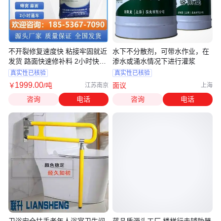
不开裂修复速度快 粘接牢固就近
水下不分散剂，可带水作业，在
发货 路面快速修补料 2小时快速
渗水或涌水情况下进行灌浆
通车
真实性已核验
真实性已核验
1999
.00
￥
/吨
面议
江苏南京
上海
咨询
电话
咨询
电话
卫浴安全扶手老年人浴室卫生间
蓝品盾源头工厂 楼梯行走辅助器