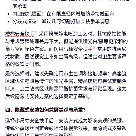
够承重
内凹式抓握面：在有限直径内增加防滑接触面积
分段式造型：通过几何切割打破长扶手单调感
楼梯安全扶手
采用粉末静电喷涂工艺时，其抗腐蚀性能
与常规镀锌处理差异不大，但能提供哑光白/黑等更柔和的
商业空间配色方案。而
医用马桶安全扶手
常用的抗菌尼
龙材质，虽然视觉上不如金属高级，但适合对卫生要求严
格的餐饮类门市。
最终选择时，建议先确定门市主色调和接触频率：高客流
区域优先考虑易清洁的哑光金属，精品店铺可尝试定制色
烤漆，卫生敏感区域则需平衡抗菌需求与视觉呈现。这为
后续隐藏式安装方案的选择奠定了基础。
四、隐藏式安装如何兼顾美观与承重？
选择小尺寸安全扶手后，安装方式成为影响美观的关键。
传统外露螺丝固定会破坏整体视觉效果，而隐藏式支架系
统能实现扶手与墙面的无缝衔接。