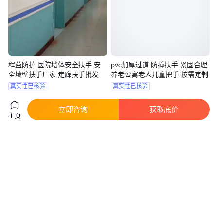
程益防护 医院墙体安全扶手 安
pvc加厚过道 防撞扶手 紧固合理
全墙壁扶手厂家 走廊扶手批发
养老公寓老人儿童把手 按需定制
真实性已核验
真实性已核验
22
.00
16
.50
￥
/米
￥
/米
山东济南
河北石家庄
立即咨询
获取底价
咨询
电话
咨询
电话
主页