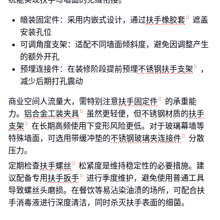
暗装固定件：采用内嵌式设计，通过
扶手橡胶套
遮盖
安装孔位
可调角度支架：适配不同墙面倾斜度，避免因调整产生
的额外开孔
预埋连接件：在装修阶段提前预埋
不锈钢扶手支架
，
减少后期打孔震动
商业空间人流量大，需特别注意
扶手固定件
的承重能
力。
铝合金工装夹具
虽然更轻便，但不锈钢材质的
扶手
支架
在长期高频使用下变形风险更低。对于玻璃幕墙等
特殊墙面，可选用带缓冲垫的
不锈钢玻璃夹连接件
分散
压力。
定期检查
扶手螺丝
松紧度是维持稳定性的必要措施。建
议配备专用
扶手扳手
进行季度维护，避免使用普通工具
导致螺丝头磨损。在餐饮等易沾染油渍的场所，可配合扶
手消毒液进行深度清洁，同时杀灭扶手表面的细菌。