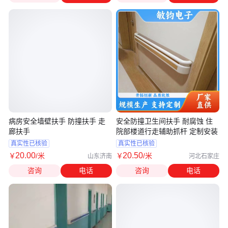
病房安全墙壁扶手 防撞扶手 走
安全防撞卫生间扶手 耐腐蚀 住
廊扶手
院部楼道行走辅助抓杆 定制安装
真实性已核验
真实性已核验
20
.00
20
.50
￥
/米
￥
/米
山东济南
河北石家庄
咨询
电话
咨询
电话