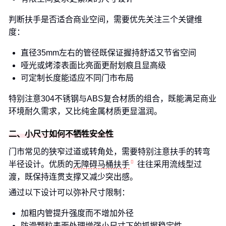
判断扶手是否适合商业空间，需要优先关注三个关键维
度：
直径35mm左右的管径既保证握持舒适又节省空间
哑光或烤漆表面比亮面更耐划痕且显高级
可定制长度能适应不同门市布局
特别注意304不锈钢与ABS复合材质的组合，既能满足商业
环境耐久需求，又比纯金属材质更显温润。
二、小尺寸如何不牺牲安全性
门市常见的狭窄过道或转角处，需要特别注意扶手的转弯
半径设计。优质的
无障碍马桶扶手
往往采用流线型过
渡，既保持连贯支撑又减少突出感。
通过以下设计可以弥补尺寸限制：
加粗内管提升强度而不增加外径
防滑颗粒表面处理增强小尺寸下的抓握稳定性