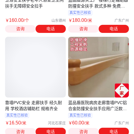
扶手无障碍安全拉手
防撞安全扶手 款式多种 免费寄
样
真实性已核验
160
.00
180
.00
￥
/个
￥
/米
山东德州
广东广州
咨询
电话
咨询
电话
靠墙PVC安全 走廊扶手 经久耐
蓝品盾医院病房走廊靠墙PVC铝
用 学校酒店辅助栏 规格齐全
合金防撞安全扶手应用广泛款式
多样
真实性已核验
真实性已核验
16
.50
60
.00
￥
/米
￥
/米
河北石家庄
广东广州
咨询
电话
咨询
电话