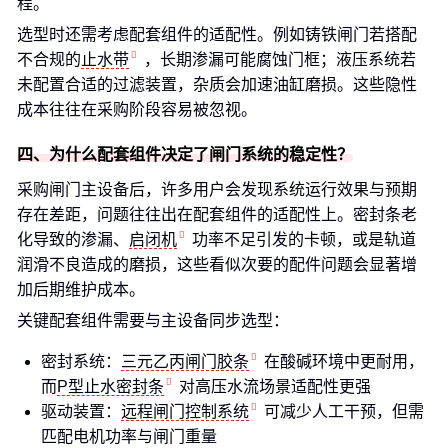
程。
选型时还需考虑配套组件的适配性。例如铸铁闸门若搭配
不合规的
止水带
，长期渗漏可能腐蚀门框；液压系统若
未配置合适的过滤装置，杂质会加速油缸磨损。这些隐性
成本往往在采购阶段容易被忽视。
四、为什么配套组件决定了闸门系统的稳定性？
采购闸门主设备后，许多用户会发现系统运行效果与预期
存在差距，问题往往出在配套组件的适配性上。密封条老
化导致的渗漏、
启闭机
功率不足引发的卡顿，或是轨道
润滑不良造成的磨损，这些看似次要的配件问题会显著增
加后期维护成本。
关键配套组件需要与主设备同步选型：
密封系统：
三元乙丙闸门胶条
在酸碱环境中更耐用，
而
P型止水密封条
对高压水流场景适配性更强
驱动装置：
远程闸门控制系统
可减少人工干预，但需
匹配电机功率与闸门重量