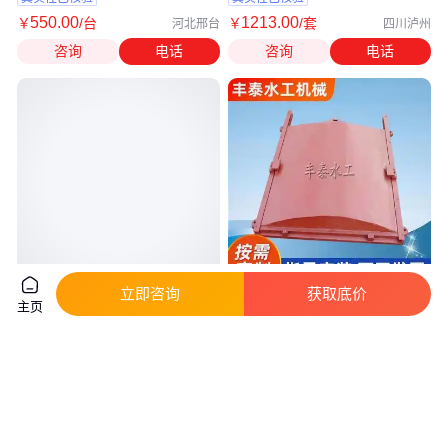
550
.00
1213
.00
￥
/台
￥
/套
河北邢台
四川泸州
咨询
电话
咨询
电话
立即咨询
获取底价
生产河道渠道钢制闸门 泄洪闸门
拱形铸铁闸门渠道 河道闸 门灌
主页
水电站农田水利 规格可选
区闸门正向止水闸门
真实性已核验
真实性已核验
3500
.00
300
.00
￥
/套
￥
/套
河北邢台
河北邢台
咨询
电话
咨询
电话