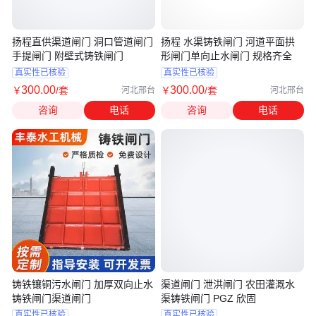
扬程直供渠道闸门 洞口管道闸门
扬程 水渠铸铁闸门 河道平面拱
手提闸门 附壁式铸铁闸门
形闸门单向止水闸门 规格齐全
真实性已核验
真实性已核验
300
.00
300
.00
￥
/套
￥
/套
河北邢台
河北邢台
咨询
电话
咨询
电话
铸铁镶铜污水闸门 加厚双向止水
渠道闸门 泄洪闸门 农田灌溉水
铸铁闸门渠道闸门
渠铸铁闸门 PGZ 欣固
真实性已核验
真实性已核验