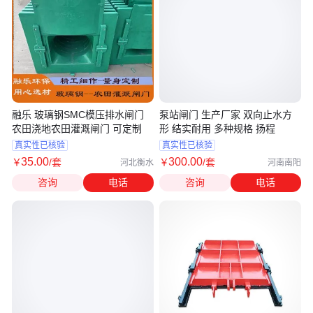
融乐 玻璃钢SMC模压排水闸门
泵站闸门 生产厂家 双向止水方
农田浇地农田灌溉闸门 可定制
形 结实耐用 多种规格 扬程
真实性已核验
真实性已核验
35
.00
300
.00
￥
/套
￥
/套
河北衡水
河南南阳
咨询
电话
咨询
电话