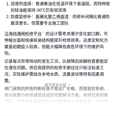
润滑剂选择：普通黄油在低温环境下易凝固，而特种密
封硅油能保持-30℃仍有效润滑
防腐层修补：
氯磺化聚乙烯面漆
的修补间隔比普通防
腐漆更长，但需要专业施工团队
沿海挡潮闸检修平台
的设计需考虑潮汐变化窗口期，可
伸缩台面和快速拆装结构能提升检修效率。这类定制化方
案虽初期投入较高，但能大幅降低高危环境下的维护风
险。
记录每次异常响动的发生工况，比故障后拆解检查更能定
位潜在问题。供应商提供的检修手册往往只标注标准工
况，实际维护需结合本地水质、流量波动等特有因素调
整。
展开更多内容

闸门采购的终极判断标准不是出厂价格，而是密封系统、
驱动装置与检修通道组成的完整解决方案。将供应商的案
例库、配件储备量和应急响应速度纳入评估体系，才能将
单次交易转化为持续降低运营成本的长期合作。