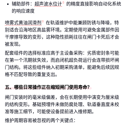
辅助部件：
超声波水位计
的精度直接影响自动化系统
的响应速度
喷雾式黄油润滑剂
在轨道维护中能兼顾防锈与降噪，特
别适合沿海地区高盐雾环境。定期使用可避免金属部件因
干摩擦导致的变形，这种隐性损耗往往在闸门卡死后才会
被发现。
配套组件的选择标准应高于主设备采购：劣质密封条可能
在第一个汛期就失效，而启闭机超负荷运行会连带损坏闸
门结构。将这些组件纳入初期采购清单，能避免后续因规
格不匹配导致的重复支出。
五、哪些日常操作正在缩短闸门使用寿命？
闸门安装时的毫米级偏差，会在长期使用中演变为厘米级
的结构变形。基础预埋件未做防腐处理、轨道垂直度未校
准等施工细节，可能使设备提前进入维修期。
维护周期容易被忽视的两个关键点：