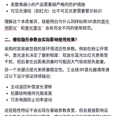
发散角越小的产品需要越严格的防护措施
可见光谱段（如红光）比不可见光更需要警示标识
理解这个本质差异，就能明白为什么同样标称3R类的
激光
测距仪
和
激光雷达
会有完全不同的使用规范。
二、哪些隐形参数会实际影响使用效果？
采购时容易被忽视的是环境适应性参数。例如在粉尘环境
中，激光波长决定了散射程度：短波长蓝光比红光更易受
干扰，但后者在远距离测量时可能因大气吸收损失能量。
另一个关键点是光束质量稳定性。工业级3R激光器通常通
过以下设计保证持续输出：
主动温控补偿波长漂移
抗震结构维持光路准直
冗余电路防止功率波动
这些隐性特征不会出现在基础参数表里，但会直接影响设