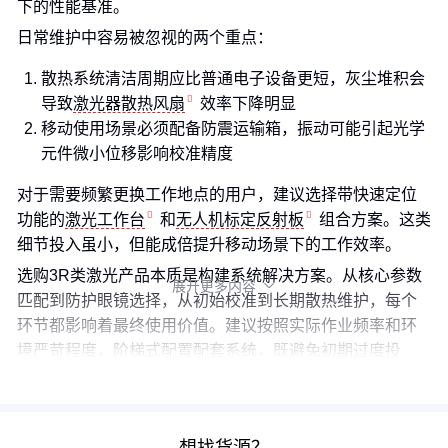
下的性能基准。
日常维护中容易被忽视的两个重点：
散热系统清洁周期应比普通电子设备更短，灰尘堆积会
导致
激光器散热风扇
效率下降明显
移动使用场景必须配备防震运输箱，振动可能引起光学
元件微小位移影响校准精度
对于需要频繁更换工作地点的用户，建议选择带快速定位
功能的
激光工作台
和
无人机标定反射板
组合方案。这类
细节投入虽小，但能成倍提升移动场景下的工作效率。
选购3R类激光产品本质是构建系统解决方案。从核心参数
展开更多内容

匹配到防护眼镜选择，从初始校准到长期散热维护，每个
环节都影响着最终使用价值。建议按照实际作业频率和环
境严苛程度，阶梯式配置配套系统，既避免初期过度投
入，又能保障关键性能稳定。