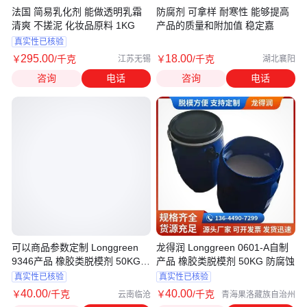
法国 简易乳化剂 能做透明乳霜
防腐剂 可拿样 耐寒性 能够提高
清爽 不搓泥 化妆品原料 1KG
产品的质量和附加值 稳定嘉
真实性已核验
295
.00
18
.00
￥
/千克
￥
/千克
江苏无锡
湖北襄阳
咨询
电话
咨询
电话
可以商品参数定制 Longgreen
龙得润 Longgreen 0601-A自制
9346产品 橡胶类脱模剂 50KG
产品 橡胶类脱模剂 50KG 防腐蚀
龙得润
真实性已核验
真实性已核验
40
.00
40
.00
￥
/千克
￥
/千克
云南临沧
青海果洛藏族自治州