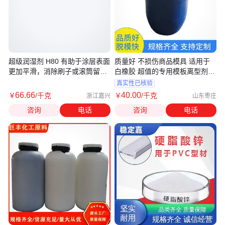
超级润湿剂 H80 有助于涂层表面
质量好 不损伤商品模具 适用于
更加平滑，消除刷子或滚筒留下
白橡胶 超值的专用模板离型剂
的痕迹
龙得润
真实性已核验
66
.66
40
.00
￥
/千克
￥
/千克
浙江嘉兴
山东枣庄
咨询
电话
咨询
电话