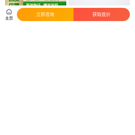
ZAJG002便携式激光物证发现仪
6501表面活性剂 日化产品助剂
立即咨询
获取底价
主页
激光物证搜索系统
提供技术支持和配方服务
真实性已核验
真实性已核验
25
.00
50
.00
￥
万
/个
￥
/千克
北京
湖北武汉
咨询
电话
咨询
电话
稳定嘉化学助剂 塑料级硬脂酸锌
宝达不锈钢加工对刀具保护好专
耐腐蚀 能够提高产品的质量和附
业设备生产批量供应 使用持久
加值
专业
真实性已核验