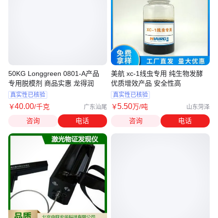
50KG Longgreen 0801-A产品
美航 xc-1线虫专用 纯生物发酵
专用脱模剂 商品实惠 龙得润
优质增效产品 安全性高
真实性已核验
真实性已核验
40
.00
5
.50
￥
/千克
￥
万
/吨
广东汕尾
山东菏泽
咨询
电话
咨询
电话