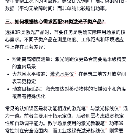
备在复杂工况下的可靠性。建议优先询问厂商提供的MTBF
数据（平均无故障时间）而非单纯比较输出功率。
三、如何根据核心需求匹配3R类激光子类产品？
选择3R类激光产品时，首要任务是明确实际应用场景的核
心需求。不同子类产品在测量精度、工作距离和环境适应
性上存在显著差异：
短距离高精度测量：激光测距仪更适合需要毫米级精度
的室内场景
大范围水平校准：
激光水平仪
在建筑工地等开放空间
表现更稳定
动态目标追踪：激光雷达对移动物体的扫描频率和角度
覆盖有特殊优化
常见的认知误区是将功能相近的
激光笔
与
激光标线仪
混
为一谈。前者主要用于指示定位，后者则需考虑线宽稳定
性和自动调平能力。教学场景使用的
激光教鞭笔
功率通
常控制在安全范围内，而工业级
绿光激光标线仪
则需要