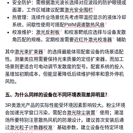
安全防护：需根据激光波长选择对应波段的防护眼镜或
面罩，工作区域建议配置
激光安全围栏
热管理：连续作业场景优先考虑带温控显示的液体冷却
系统，间歇性使用可搭配
PWM调速散热风扇
校准维护：
激光反射板
和校准靶纸应选择与设备发散
角匹配的规格，定期校准需要
近红外激光校准器
辅助
其中
激光束扩束器
的选择最能体现配套设备的场景适配
性。测量类应用需要保持光束质量的定倍扩束器，而加工
场景则更适合可电动调节发散度的型号。配套系统的投入
虽增加初期成本，但能显著降低后续维护频率和意外停机
风险。
五、为什么同样的设备在不同环境表现差异明显？
3R类激光产品的实际性能受环境因素影响较大。粉尘环境
会加速光学窗口污染，需配合
激光除尘装置
使用；潮湿
场所要特别注意散热风机的防潮设计。建议首次安装后通
过
激光粒子计数器校准
基础参数，建立设备在特定环境