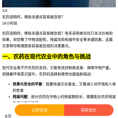
1/4
农药选购时，哪些关键点容易被忽视？
16小时前
农药选购时，哪些关键点容易被忽视？很多采购者往往只关注价格和
效果，却忽略了作物适配性、残留风险和操作安全等关键因素。这篇
文章帮你梳理那些容易被忽视的决策要点。
一、农药在现代农业中的角色与挑战
现代农业离不开
农药
的支持，它能有效控制病虫害、保障作物产量。
但随着环保意识提升，农药的选择和使用也面临新挑战：
效果与安全的平衡
：既要快速灭杀害虫，又要减少对环境和人体
的危害
残留问题
：部分农药在作物上的残留期较长，需要配合
农药残留
检测仪
进行监测
抗药性管理
：长期使用单一成分容易导致害虫产生抗药性
立即咨询
获取底价
主页