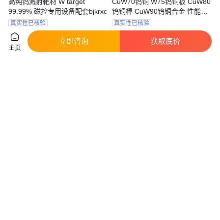
高纯钨溅射靶材 W target
CuW70钨铜 W75钨铜板 CuW80
99.99% 磁控专用设备配套bjkrxc
钨铜棒 CuW90钨铜合金 性能好
来图定制
真实性已核验
真实性已核验
400
.00
420
.00
￥
/件
￥
/千克
北京
陕西宝鸡
立即咨询
获取底价
主页
咨询
电话
咨询
电话
高纯钨粒 钨助熔剂 20-40目
高纯度 钨助溶剂 1-3-5微米钨粉
99.99%碳硫分析钨颗粒
超细钨 益瑞合金厂家供应 可订
购
真实性已核验
真实性已核验
50
.00
223
.20
￥
/包
￥
/千克
河北邢台
河北邢台
咨询
电话
咨询
电话