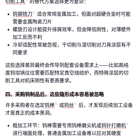
切削工具
的替代方案选择更为复杂：
钨钢铣刀
适合常规金属加工，但面对超硬合金时可能
需要金属陶瓷刀片
螺旋刃设计能提升排屑效率，但会降低刚性，对薄壁件
加工反而不利
冷却适配性常被忽视，干切削与湿切削对刀具涂层有不
同要求
这些选择差异最终会传导到配套设备需求上——比如高纯
度钨坩埚往往需要匹配特定真空烧结炉，而特殊涂层的切
削工具对机床刚性有更高要求。
四、采购钨制品后，这些隐形成本容易被忽略
许多采购者在选定
钨棒
或
钨丝
后，才发现后续加工设备
才是真正的成本黑洞。
粗加工环节：钨棒需要专用钨棒磨尖机或
钨针打磨机
进行端面处理，普通金属加工设备难以应对其硬度