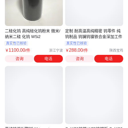
二硅化钨 高纯硅化钨粉末 微米/
定制 耐高温高纯精密 钨零件 纯
纳米二硅 化钨 WSi2
钨制品 钨镧钨镍铁合金深加工件
真实性已核验
真实性已核验
1100
.00
288
.00
￥
/件
￥
/件
浙江宁波
陕西宝鸡
咨询
电话
咨询
电话