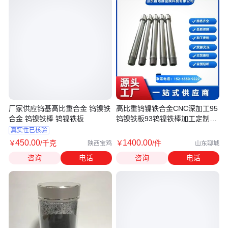
厂家供应钨基高比重合金 钨镍铁
高比重钨镍铁合金CNC深加工95
合金 钨镍铁棒 钨镍铁板
钨镍铁板93钨镍铁棒加工定制钨
合金
真实性已核验
450
.00
1400
.00
￥
/千克
￥
/件
陕西宝鸡
山东聊城
咨询
电话
咨询
电话