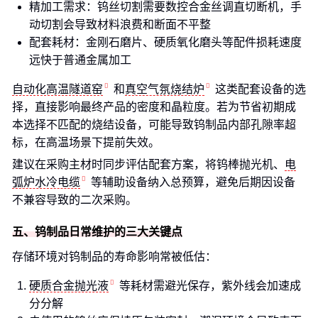
精加工需求：钨丝切割需要数控合金丝调直切断机，手
动切割会导致材料浪费和断面不平整
配套耗材：金刚石磨片、硬质氧化磨头等配件损耗速度
远快于普通金属加工
自动化高温隧道窑
和
真空气氛烧结炉
这类配套设备的选
择，直接影响最终产品的密度和晶粒度。若为节省初期成
本选择不匹配的烧结设备，可能导致钨制品内部孔隙率超
标，在高温场景下提前失效。
建议在采购主材时同步评估配套方案，将钨棒抛光机、
电
弧炉水冷电缆
等辅助设备纳入总预算，避免后期因设备
不兼容导致的二次采购。
五、钨制品日常维护的三大关键点
存储环境对钨制品的寿命影响常被低估：
硬质合金抛光液
等耗材需避光保存，紫外线会加速成
分分解