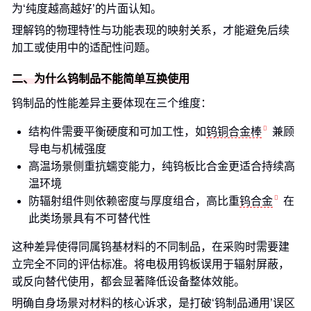
为‘纯度越高越好’的片面认知。
理解钨的物理特性与功能表现的映射关系，才能避免后续
加工或使用中的适配性问题。
二、为什么钨制品不能简单互换使用
钨制品的性能差异主要体现在三个维度：
结构件需要平衡硬度和可加工性，如
钨铜合金棒
兼顾
导电与机械强度
高温场景侧重抗蠕变能力，纯钨板比合金更适合持续高
温环境
防辐射组件则依赖密度与厚度组合，高比重
钨合金
在
此类场景具有不可替代性
这种差异使得同属钨基材料的不同制品，在采购时需要建
立完全不同的评估标准。将电极用钨板误用于辐射屏蔽，
或反向替代使用，都会显著降低设备整体效能。
明确自身场景对材料的核心诉求，是打破‘钨制品通用’误区