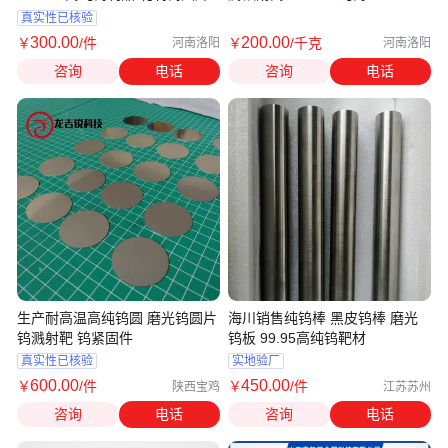
真实性已核验
300
.00
200
.00
￥
/件
￥
/千克
河南洛阳
河南洛阳
咨询
电话
咨询
电话
生产耐高温高纯钨圆 磨光钨圆片
海川销售纯钨棒 黑皮钨棒 磨光
钨溅射靶 钨紧固件
钨板 99.95高纯钨靶材
真实性已核验
实地验厂
600
.00
450
.00
￥
/件
￥
/件
陕西宝鸡
江苏苏州
咨询
电话
咨询
电话