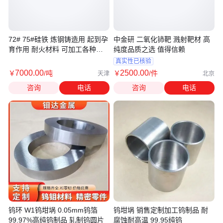
72# 75#硅铁 炼钢铸造用 起到孕
中金研 二氧化铈靶 溅射靶材 高
育作用 耐火材料 可加工各种粒
纯度品质之选 值得信赖
度
真实性已核验
7000
.00
2500
.00
￥
/吨
￥
/件
天津
北京
咨询
电话
咨询
电话
钨环 W1钨坩埚 0.05mm钨箔
钨坩埚 销售定制加工钨制品 耐
99.97%高纯钨制品 轧制钨圆片
腐蚀耐高温 99.95纯钨