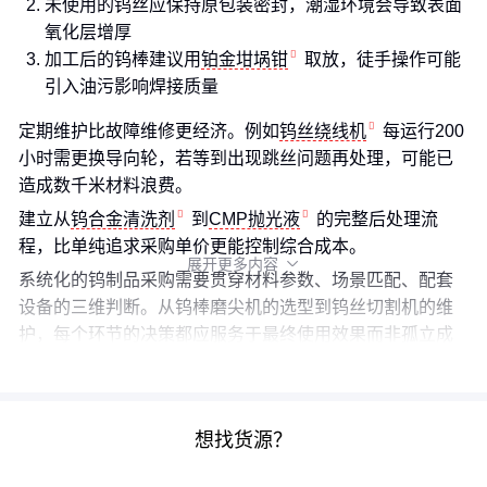
未使用的钨丝应保持原包装密封，潮湿环境会导致表面
氧化层增厚
加工后的钨棒建议用
铂金坩埚钳
取放，徒手操作可能
引入油污影响焊接质量
定期维护比故障维修更经济。例如
钨丝绕线机
每运行200
小时需更换导向轮，若等到出现跳丝问题再处理，可能已
造成数千米材料浪费。
建立从
钨合金清洗剂
到
CMP抛光液
的完整后处理流
程，比单纯追求采购单价更能控制综合成本。
展开更多内容

系统化的钨制品采购需要贯穿材料参数、场景匹配、配套
设备的三维判断。从钨棒磨尖机的选型到钨丝切割机的维
护，每个环节的决策都应服务于最终使用效果而非孤立成
本。
想找货源？