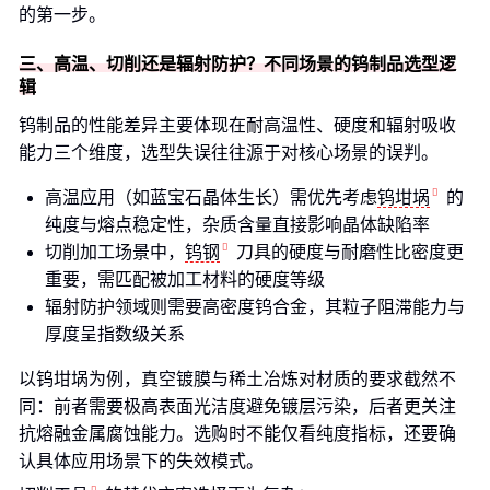
的第一步。
三、高温、切削还是辐射防护？不同场景的钨制品选型逻
辑
钨制品的性能差异主要体现在耐高温性、硬度和辐射吸收
能力三个维度，选型失误往往源于对核心场景的误判。
高温应用（如蓝宝石晶体生长）需优先考虑
钨坩埚
的
纯度与熔点稳定性，杂质含量直接影响晶体缺陷率
切削加工场景中，
钨钢
刀具的硬度与耐磨性比密度更
重要，需匹配被加工材料的硬度等级
辐射防护领域则需要高密度钨合金，其粒子阻滞能力与
厚度呈指数级关系
以钨坩埚为例，真空镀膜与稀土冶炼对材质的要求截然不
同：前者需要极高表面光洁度避免镀层污染，后者更关注
抗熔融金属腐蚀能力。选购时不能仅看纯度指标，还要确
认具体应用场景下的失效模式。