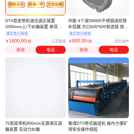
DTII型皮带机液压调正装置
中能 4个波DN900不锈钢波纹管
2000mm上/下纠偏装置 单双向
补偿器 方口600*600软连接 按要
纠偏
求定制
真实性已核验
真实性已核验
1600
.00
800
.00
￥
/台
￥
/台
江苏盐城
河北沧州
咨询
电话
咨询
电话
75型皮带机800mm无源液压调
鲁煤DTII带式输送机 操作方便矿
偏装置 无动力纠偏
用安全操作规程