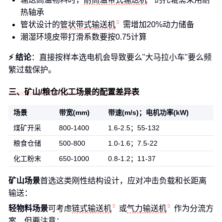
热轴承
管状设计的
管状带式输送机
需增加20%动力储备
潮湿环境皮带打滑系数要按0.75计算
⚡ 结论
：直接按样本选电机会导致要么"大马拉小车"要么频
繁过载保护。
三、矿山/粮仓/化工场景的配置差异表
场景
带宽(mm)
带速(m/s)；电机功率(kW)
煤矿开采
800-1400
1.6-2.5；55-132
粮食仓储
500-800
1.0-1.6；7.5-22
化工粉末
650-1000
0.8-1.2；11-37
矿山场景
首选这类刚性结构设计，应对冲击负载和长距离
输送：
轻物料场景
可考虑
链式输送机
或
气力输送机
作为分流方
案，但要注意：