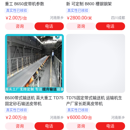
重工 B650皮带机参数
新 可定制 B800 槽钢钢架
真实性已核验
真实性已核验
2
.00
2800
.00
￥
万
/台
￥
/米
河南新乡
四川成都
咨询
电话
咨询
电话
B500带式输送机 英大重工 TD75
TD75固定带式输送机 运输机生
固定砂石输送皮带机
产厂家长距离皮带机
真实性已核验
真实性已核验
2
.00
6000
.00
￥
万
/台
￥
/台
河南新乡
河南新乡
咨询
电话
咨询
电话