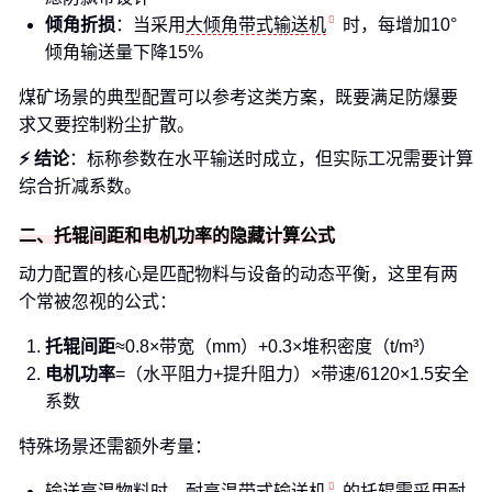
倾角折损
：当采用
大倾角带式输送机
时，每增加10°
倾角输送量下降15%
煤矿场景的典型配置可以参考这类方案，既要满足防爆要
求又要控制粉尘扩散。
⚡ 结论
：标称参数在水平输送时成立，但实际工况需要计算
综合折减系数。
二、托辊间距和电机功率的隐藏计算公式
动力配置的核心是匹配物料与设备的动态平衡，这里有两
个常被忽视的公式：
托辊间距
≈0.8×带宽（mm）+0.3×堆积密度（t/m³）
电机功率
=（水平阻力+提升阻力）×带速/6120×1.5安全
系数
特殊场景还需额外考量：
输送高温物料时，
耐高温带式输送机
的托辊需采用耐