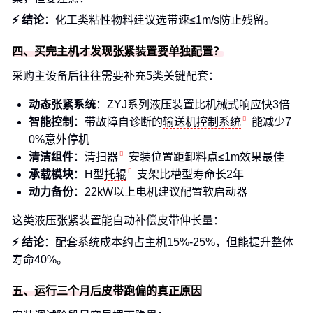
⚡ 结论
：化工类粘性物料建议选带速≤1m/s防止残留。
四、买完主机才发现张紧装置要单独配置？
采购主设备后往往需要补充5类关键配套：
动态张紧系统
：ZYJ系列液压装置比机械式响应快3倍
智能控制
：带故障自诊断的
输送机控制系统
能减少7
0%意外停机
清洁组件
：
清扫器
安装位置距卸料点≤1m效果最佳
承载模块
：H型
托辊
支架比槽型寿命长2年
动力备份
：22kW以上电机建议配置软启动器
这类液压张紧装置能自动补偿皮带伸长量：
⚡ 结论
：配套系统成本约占主机15%-25%，但能提升整体
寿命40%。
五、运行三个月后皮带跑偏的真正原因