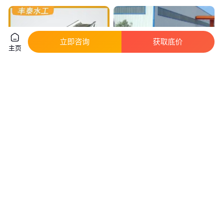
立即咨询
获取底价
主页
丰泰水工皮带式输送机 800mm
DT75型带式输送机结构紧凑 特
宽 耐腐蚀耐磨输送设备
点 使用方便 安装简单 厂家
真实性已核验
实地验厂
2000
.00
2
.85
￥
/套
￥
万
/台
河北邢台
山东济宁
咨询
电话
咨询
电话