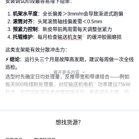
安装调试阶段最容易埋下隐患：
机架水平度
：全长偏差＞3mm/m会导致渐进式跑偏
滚筒对齐
：头尾滚筒轴线偏差需＜0.5mm
预紧力控制
：新皮带前两周需每天调整张紧力
托辊维护
：每月检查
输送机支架
的缓冲胶圈磨损
这类支架能有效分散冲击力：
⚡ 结论
：运行头三个月是故障高发期，建议每周做一次全线
巡检。
展开更多内容

选型时先确定日均处理量，反推带宽和带速组合——例如
每天800吨煤粉处理量，对应
输送机电机
功率建议75kW
起步。若空间有限可考虑
螺旋输送机
垂直提升方案，但
要注意功耗会增加35%。
想找货源？