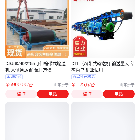
DSJ80/40/2*55可伸缩带式输送
DTII（A)带式输送机 输送量大 结
机 大倾角运输 装卸方便
构简单 矿业使用
实地验商
真实性已核验
6900
.00
1
.25
￥
/台
￥
万
/台
山东济宁
山东济宁
咨询
电话
咨询
电话