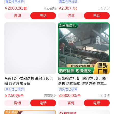
真实性已核验
真实性已核验
2000
.00
2
.00
￥
/套
￥
万
/台
江苏盐城
山东济宁
咨询
电话
咨询
电话
东震TD带式输送机 高效连续运
皮带输送机 矿山输送机 矿用输
输 煤矿理想设备
送机 结构简单 维护方便 成本低
永耐机械
真实性已核验
真实性已核验
2
.50
3800
.00
￥
万
/台
￥
/台
河南新乡
山东淄博
咨询
电话
咨询
电话