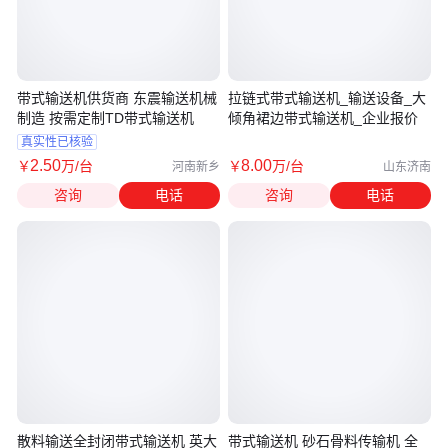
带式输送机供货商 东震输送机械
拉链式带式输送机_输送设备_大
制造 按需定制TD带式输送机
倾角裙边带式输送机_企业报价
真实性已核验
2
.50
8
.00
￥
万
/台
￥
万
/台
河南新乡
山东济南
咨询
电话
咨询
电话
散料输送全封闭带式输送机 英大
带式输送机 砂石骨料传输机 全