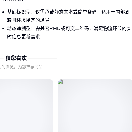
基础标识型：仅需承载静态文本或简单条码，适用于内部周
转且环境稳定的场景
动态追溯型：需兼容RFID或可变二维码，满足物流环节的实
时信息更新需求
耐候防护型：强化抗撕裂、防油污等特性，应对户外运输或
特殊仓储环境
猜您喜欢
这种功能差异直接决定了标签的基材选择、印刷工艺和成本结
您的浏览，为您推荐商品
构，不能仅凭价格判断。
二、仓储与物流场景的标签需求冲突
同样是料箱码标签，仓储场景和物流运输场景对标签的要求存
在本质差异：
仓储场景更看重长期稳定性，要求标签在恒温恒湿环境中保持
数年可读性；而物流场景需要应对温差、摩擦和短暂户外暴