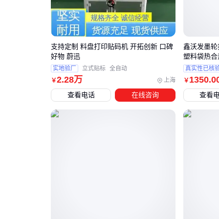
支持定制 料盘打印贴码机 开拓创新 口碑
鑫沃发墨轮
好物 蔚迅
塑料袋热合
实地验厂
立式贴标
全自动
真实性已核
2
.28
万
1350
.0
上海
￥
￥
查看电话
在线咨询
查看