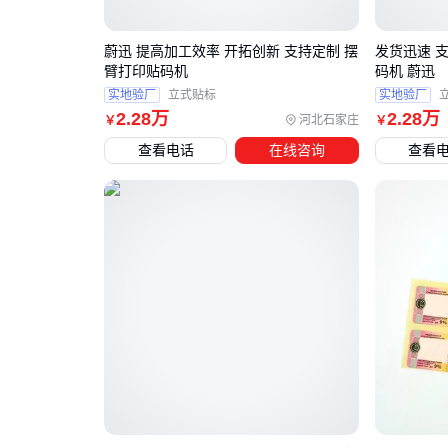
蔚迅 提高加工效率 开拓创新 支持定制 摆
发货迅速 
臂打印贴码机
码机 蔚迅
实地验厂
立式贴标
实地验厂
2
.28
万
2
.28
万
河北石家庄
￥
￥
查看电话
在线咨询
查看