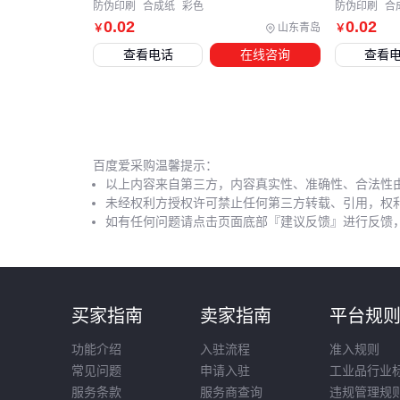
防伪印刷
合成纸
彩色
防伪印刷
合
0
.02
0
.02
山东青岛
￥
￥
查看电话
在线咨询
查看
百度爱采购温馨提示：
以上内容来自第三方，内容真实性、准确性、合法性
未经权利方授权许可禁止任何第三方转载、引用，权
如有任何问题请点击页面底部『建议反馈』进行反馈
买家指南
卖家指南
平台规
功能介绍
入驻流程
准入规则
常见问题
申请入驻
工业品行业
服务条款
服务商查询
违规管理规