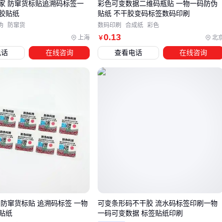
家 防窜货标贴追溯码标签一
彩色可变数据二维码瓶贴 一物一码防伪
致识别效率低下或标签寿命缩短。例如在潮湿仓库环境中，普
胶贴纸
贴纸 不干胶变码标签数码印刷
通扫描枪可能因水雾干扰频繁误读，而
工业标签扫描枪
的密
伪
防窜货
数码印刷
合成纸
彩色
0
.13
上海
北
￥
封设计和抗干扰能力能显著提升识别稳定性。
电话
在线咨询
查看电话
在线咨询
关键配套设备可分为三类：
打印类：
标签打印机
需根据标签材质匹配对应碳带（如树
脂碳带耐高温性更佳）
识别类：
二维条码扫描器
对高密度二维码的解析能力远超
市面普通型号
辅助类：
标签定位尺
能确保粘贴位置统一，避免人工操作
偏差
配套设备的选择逻辑应与主标签方案保持协同。若采用
防水园
艺标签
，就需要搭配耐候性更强的
标签打印机碳带
；而
化
工防水标签
场景则建议增加标签防护膜来应对腐蚀性环境。
 防窜货标贴 追溯码标签 一物
可变条形码不干胶 流水码标签印刷一物
这种系统性配置思维往往被初次采购者忽视。
贴纸
一码可变数据 标签贴纸印刷