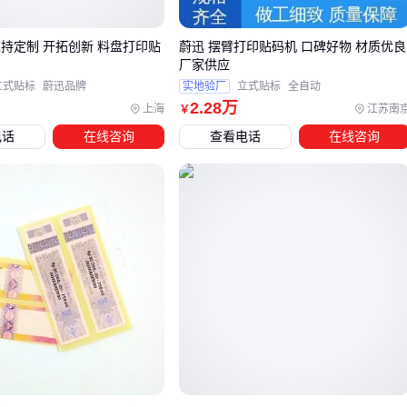
RFID料箱标签
虽然单价较高，但在需要批量快速盘点的场景
支持定制 开拓创新 料盘打印贴
蔚迅 摆臂打印贴码机 口碑好物 材质优良
下，其非接触式识别的效率优势能显著降低人工成本。而传统
厂家供应
二维码料箱标签
更适合预算有限、扫描频次较低的仓储场
立式贴标
蔚迅品牌
实地验厂
立式贴标
全自动
景。
2
.28
万
上海
江苏南
￥
电话
在线咨询
查看电话
在线咨询
对于长期固定使用的重型料架，建议选择带磁性固定的
仓库料
箱标签
。其强吸附特性可避免搬运震动导致的脱落，铝合金
外壳也能承受叉车作业时的意外碰撞。这类标签通常支持与仓
储管理系统联动，实现亮灯指引等高级功能。
选型时还需考虑标签与现有设备的兼容性。例如使用超高频
RFID标签需确保仓库已有配套读写器，而电子墨水屏标签则需
要评估无线基站覆盖范围。建议先小范围测试再批量采购，避
免系统不匹配造成的浪费。
四、标签系统还需要哪些配套设备才能高效运转？
采购料箱码标签只是第一步，实际使用中常因忽略配套设备导