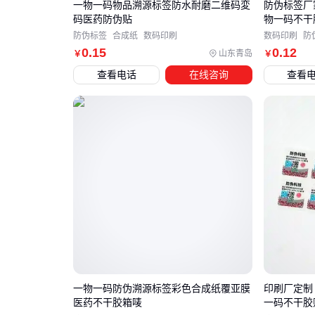
一物一码物品溯源标签防水耐磨二维码変
防伪标签厂
码医药防伪贴
物一码不干
防伪标签
合成纸
数码印刷
数码印刷
防
0
.15
0
.12
山东青岛
￥
￥
查看电话
在线咨询
查看
一物一码防伪溯源标签彩色合成纸覆亚膜
印刷厂定制
医药不干胶箱唛
一码不干胶