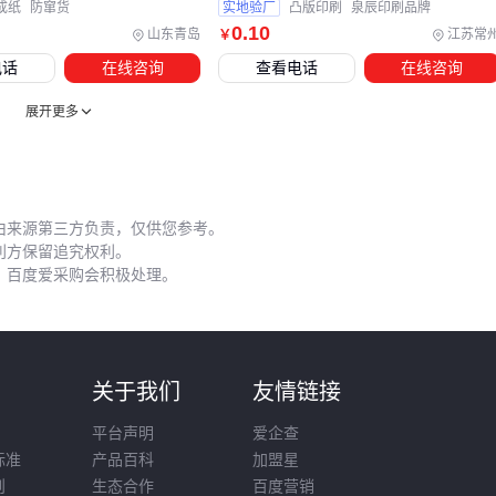
成纸
防窜货
实地验厂
凸版印刷
泉辰印刷品牌
最经济的方案未必是标签本身价格最低的，而是整套系统能长
0
.10
山东青岛
江苏常
￥
期稳定运行的组合。例如
前推式标签剥离器
虽然增加初期投
电话
在线咨询
查看电话
在线咨询
入，但能减少标签粘贴时的气泡和褶皱问题，后续维护成本反
而更低。
展开更多
五、这些标签使用细节可能正在影响你的仓储效率
标签粘贴环节的常见误区是过度依赖人工对齐。实际测试表
由来源第三方负责，仅供您参考。
明，使用
标签粘贴工具
能提升30%以上的位置准确率，尤其
利方保留追究权利。
对于需要反复扫描的周转料箱更为关键。而
混合基碳带
的选
，百度爱采购会积极处理。
择直接影响打印清晰度——在低温仓库中，普通碳带容易断裂
导致信息缺失。
日常维护中容易被忽视的两个要点：
则
关于我们
友情链接
定期用
标签清洁剂
清除表面污渍，避免油渍积累影响扫码
平台声明
爱企查
成功率
标准
产品百科
加盟星
扫描枪镜头需要每月除尘，灰尘堆积会造成弱光环境识别率
则
生态合作
百度营销