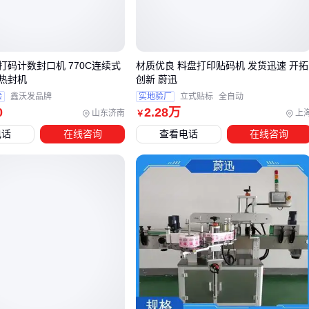
露，标签的短期抗干扰能力更重要。
这种冲突意味着，跨场景混用同一批标签会导致性能浪费或提
前失效。
打码计数封口机 770C连续式
材质优良 料盘打印贴码机 发货迅速 开拓
热封机
创新 蔚迅
三、如何根据仓储场景匹配料箱码标签？
验
鑫沃发品牌
实地验厂
立式贴标
全自动
0
2
.28
万
山东济南
上
选择料箱码标签时，核心在于识别你的仓储环境和使用需求。
￥
不同场景对标签的耐用性、识别方式和部署灵活性有显著差
电话
在线咨询
查看电话
在线咨询
异：
高频扫描的自动化仓库：需要抗干扰能力强、识别距离远的
超高频RFID料箱标签
，避免因金属货架或密集堆放导致读
取失败
潮湿或多尘环境：优先考虑密封性好的
磁性墨水屏标签
，
其电子显示特性可避免传统纸质标签受潮模糊的问题
需要频繁更换信息的周转区：
KLT箱标签夹
等可拆卸结构
更适合，既能快速更新数据又避免反复粘贴损耗箱体