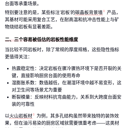
台面等承重场景。
特别要注意的是，某些标注'岩板'的
碳晶板背景墙
产品，
其基材可能采用复合工艺，在耐高温和抗冲击性能上与矿
物烧结岩板有显著差距。
二、三个容易被低估的岩板性能维度
当比较不同岩板时，除了常规的厚度规格，这些隐性指标
更值得关注：
热震稳定性：决定岩板在骤冷骤热环境下是否开裂的关
键，直接影响厨房台面的使用寿命
湿膨胀系数：数值越低，在潮湿环境中越不易变形，这
对卫生间等场景尤为重要
断裂模量：反映材料抗弯曲能力，关系到大跨度台面安
装的可靠性
以
火山岩板材
为例，其多孔结构虽然带来独特的装饰效
果，但在油污易染的厨房区域就需要慎重考虑——这类材