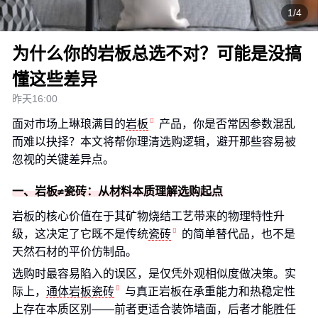
1/4
为什么你的岩板总选不对？可能是没搞
懂这些差异
昨天16:00
面对市场上琳琅满目的
岩板
产品，你是否常因参数混乱
而难以抉择？本文将帮你理清选购逻辑，避开那些容易被
忽视的关键差异点。
一、岩板≠瓷砖：从材料本质理解选购起点
岩板的核心价值在于其矿物烧结工艺带来的物理特性升
级，这决定了它既不是传统
瓷砖
的简单替代品，也不是
天然石材的平价仿制品。
选购时最容易陷入的误区，是仅凭外观相似度做决策。实
际上，
通体岩板瓷砖
与真正岩板在承重能力和热稳定性
上存在本质区别——前者更适合装饰墙面，后者才能胜任