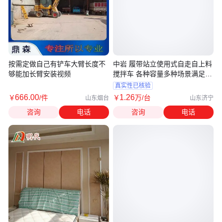
按需定做自己有铲车大臂长度不
中岩 履带站立使用式自走自上料
够能加长臂安装视频
搅拌车 各种容量多种场景满足使
用
真实性已核验
666
.00
1
.26
￥
/件
￥
万
/台
山东烟台
山东济宁
咨询
电话
咨询
电话