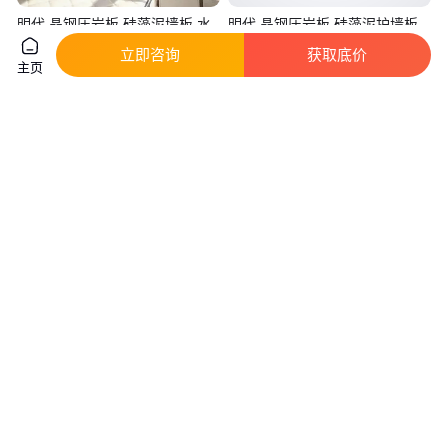
明代 晶钢压岩板 硅藻泥墙板 水
明代 晶钢压岩板 硅藻泥护墙板
泥板 浮雕 护墙板
仿水泥压岩厂家
立即咨询
获取底价
主页
56
.00
56
.00
￥
/平方米
￥
/平方米
山东临沂
山东临沂
咨询
电话
咨询
电话
明代晶钢压岩板浮雕仿大理石UV
潮界 水磨石纹路岩板 商场室外
板E0级环保板材
地板砖 纹理清晰
56
.00
68
.80
￥
/平方米
￥
/片
山东临沂
广东湛江