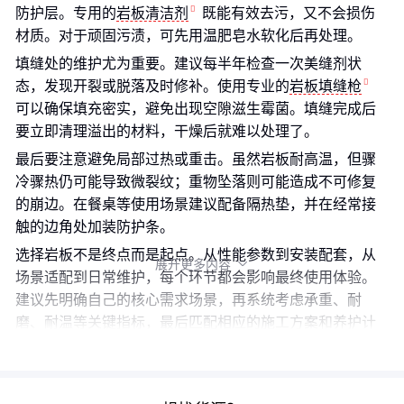
防护层。专用的
岩板清洁剂
既能有效去污，又不会损伤
材质。对于顽固污渍，可先用温肥皂水软化后再处理。
填缝处的维护尤为重要。建议每半年检查一次美缝剂状
态，发现开裂或脱落及时修补。使用专业的
岩板填缝枪
可以确保填充密实，避免出现空隙滋生霉菌。填缝完成后
要立即清理溢出的材料，干燥后就难以处理了。
最后要注意避免局部过热或重击。虽然岩板耐高温，但骤
冷骤热仍可能导致微裂纹；重物坠落则可能造成不可修复
的崩边。在餐桌等使用场景建议配备隔热垫，并在经常接
触的边角处加装防护条。
选择岩板不是终点而是起点。从性能参数到安装配套，从
展开更多内容

场景适配到日常维护，每个环节都会影响最终使用体验。
建议先明确自己的核心需求场景，再系统考虑承重、耐
磨、耐温等关键指标，最后匹配相应的施工方案和养护计
划。记住：好的岩板项目是选出来的，更是用出来的。