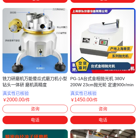
铣刀研磨机万能傻瓜式磨刀机小型
PG-1A台式金相抛光机 380V
钻头一体研 磨机高精度
200W 23cm抛光轮 定速900r/min
真实性已核验
真实性已核验
2000
.00
1450
.00
￥
/件
￥
/件
山东济宁
咨询
咨询
电话
电话