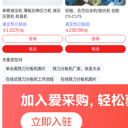
单臂液压机 薄板拉伸压力机 液压
铰链、合页拉丝机/抛光机 创胜
压管机 校直机
CS-C175
真实性已核验
真实性已核验
1
.02
230
.00
￥
万
/台
￥
/台
山东枣庄
广东东莞
咨询
咨询
电话
电话
大家还在问
单台面铣刀分板机图片
铣刀分板机厂家，信息大全
在线式铣刀分板机工作流程
在线铣刀分板机图片