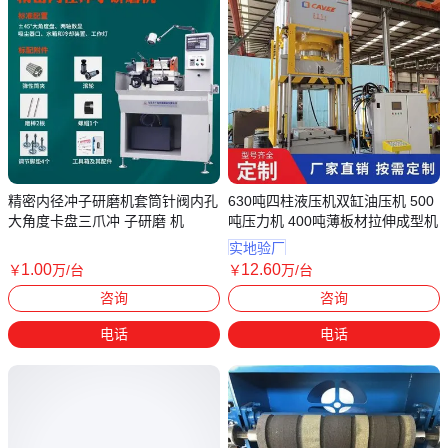
精密内径冲子研磨机套筒针阀内孔
630吨四柱液压机双缸油压机 500
大角度卡盘三爪冲 子研磨 机
吨压力机 400吨薄板材拉伸成型机
实地验厂
1
.00
12
.60
￥
万
/台
￥
万
/台
广东东莞
山东枣庄
咨询
咨询
电话
电话