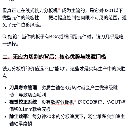
但真正让
在线式铣刀分板机
成为主流的，是它对0201以下
微型元件的兼容性——振动幅度控制在肉眼不可见的范围，避
免了元件位移风险。
🔍
结论
：当你的板子有BGA或细间距元件时，铣刀几乎是唯
一选择。
二、无应力切割的背后：核心优势与隐藏门槛
铣刀分板机的价值远不止"能切"，这些才是实际生产中的决胜
点：
刀具寿命管理
：劣质主轴在3万转时就会产生微米级跳
动，导致切面毛刺
视觉校正系统
：没有
数控分板机
的CCD定位，V-CUT槽
偏移0.1mm就会废板
除尘效率
：每分钟20米的分板速度下，粉尘堆积会加速主
轴轴承磨损