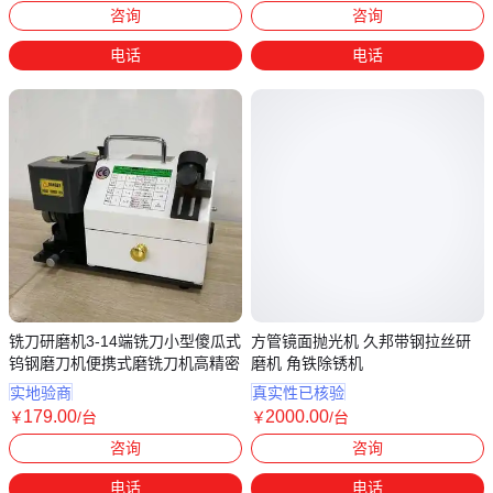
咨询
咨询
电话
电话
铣刀研磨机3-14端铣刀小型傻瓜式
方管镜面抛光机 久邦带钢拉丝研
钨钢磨刀机便携式磨铣刀机高精密
磨机 角铁除锈机
实地验商
真实性已核验
179
.00
2000
.00
￥
/台
￥
/台
山东济宁
河北邢台
咨询
咨询
电话
电话