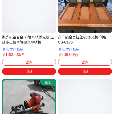
抛光机铝合金 方管除锈抛光机 玉
高产能合页拉丝机/抛光机 创胜
廷多工位弯管抛光除锈机
CS-C175
真实性已核验
真实性已核验
1000
.00
238
.00
￥
/台
￥
/台
河北邢台
广东东莞
咨询
咨询
电话
电话