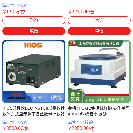
下打滑
真实性已核验
1
.50
2210
.00
￥
万
/套
￥
/台
上海
山东青岛
咨询
咨询
电话
电话
HIOS好握速BLOP-STCII以倒数计
金相YPG-1B金相试样抛光机 单盘
数的方式显示剩下螺丝数量计数器
ABS材料 噪音小 定速
真实性已核验
真实性已核验
3500
.00
2950
.00
￥
/把
￥
/件
河南郑州
上海