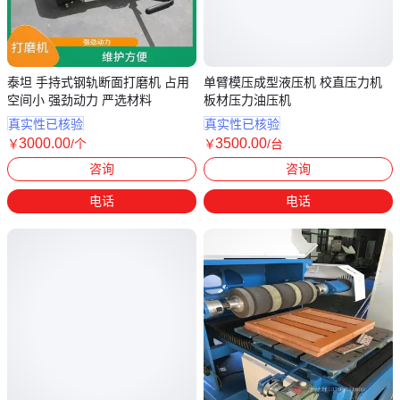
泰坦 手持式钢轨断面打磨机 占用
单臂模压成型液压机 校直压力机
空间小 强劲动力 严选材料
板材压力油压机
真实性已核验
真实性已核验
3000
.00
3500
.00
￥
/个
￥
/台
山东济宁
山东枣庄
咨询
咨询
电话
电话