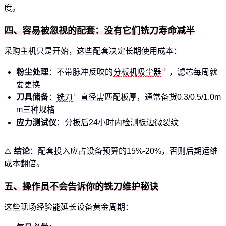
度。
四、容易被忽视的配套：没有它们铣刀寿命减半
采购主机只是开始，这些配套决定长期使用成本：
粉尘处理
：不带脉冲反吹的
分板机吸尘器
，滤芯每周就
要更换
刀具储备
：
铣刀
直径需匹配板厚，通常备货0.3/0.5/1.0m
m三种规格
应力测试仪
：分板后24小时内检测板边微裂纹
⚠️
结论
：配套投入应占设备预算的15%-20%，否则后期运维
成本翻倍。
五、操作员不会告诉你的铣刀维护秘诀
这些现场经验能延长设备黄金周期：