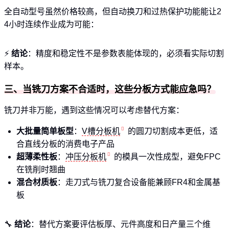
全自动型号虽然价格较高，但自动换刀和过热保护功能能让2
4小时连续作业成为可能：
⚡
结论
：精度和稳定性不是参数表能体现的，必须看实际切割
样本。
三、当铣刀方案不合适时，这些分板方式能应急吗？
铣刀并非万能，遇到这些情况可以考虑替代方案：
大批量简单板型
：
V槽分板机
的圆刀切割成本更低，适
合直线分板的消费电子产品
超薄柔性板
：
冲压分板机
的模具一次性成型，避免FPC
在铣削时翘曲
混合材质板
：走刀式与铣刀复合设备能兼顾FR4和金属基
板
🔧
结论
：替代方案要评估板厚、元件高度和日产量三个维