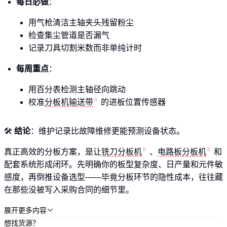
每日必做
：
用气枪清洁主轴夹头残留粉尘
检查集尘管道是否漏气
记录刀具切割米数而非单纯计时
每周重点
：
用百分表检测主轴径向跳动
校准
分板机输送带
的进板位置传感器
🛠️
结论
：维护记录比故障维修更能预测设备状态。
真正高效的分板方案，是让
铣刀分板机
、
电路板分板机
和
配套系统形成闭环。先明确你的板型复杂度、日产量和元件敏
感度，再倒推设备选型——毕竟分板环节的隐性成本，往往藏
在那些没被写入采购合同的细节里。
展开更多内容

想找货源？