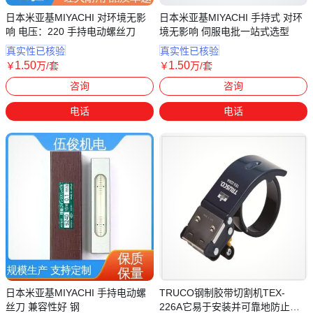
日本米亚基MIYACHI 对环境无影
日本米亚基MIYACHI 手持式 对环
响 电压：220 手持电动螺丝刀
境无影响 伺服电批一站式选型
真实性已核验
真实性已核验
1
.50
1
.50
￥
万
/套
￥
万
/套
上海
上海
咨询
咨询
电话
电话
日本米亚基MIYACHI 手持电动螺
TRUCO钢制胶带切割机TEX-
丝刀 兼容性好 钢
226A它易于安装并可靠地防止脚