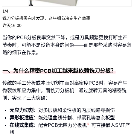
1/4
铣刀分板机买完才发现，这些细节决定生产效率
昨天16:00
当你的PCB分板良率突然下降，或是刀具频繁更换打断生产
节奏时，可能不是设备本身的问题——而是那些采购时容易忽
略的细节在作祟。
一、为什么精密PCB加工越来越依赖铣刀分板？
传统的手工分板或冲压切割在面对高密度PCB时，容易产生
微裂纹和应力集中。而
铣刀分板机
通过旋转刀具的精密铣
削，实现了三大突破：
无应力切割
：对多层板和柔性板的内层线路零损伤
异形板适应
：能处理曲线分割、邮票孔等复杂板型
在线式集成
：配合
PCB无应力分板机
可直接嵌入SMT产
线