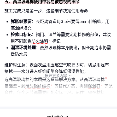
五、高温玻璃棉使用中容易被忽视的细节
施工完成只是第一步，这些细节决定使用寿命：
膨胀缝预留
：长距离管道每3-5米要留5mm伸缩缝，用
高温绳填充
检修口标记
：阀门、法兰等需要定期检修的部位，建议
用不同颜色
防火涂料
标记
潮湿环境处理
：虽然玻璃棉本身防潮，但长期泡水仍需
做防水层
维护时注意：表面灰尘用压缩空气吹扫即可，切忌用湿布
擦拭——水分进入纤维间隙会降低保温性能。
展开更多内容

选高温玻璃棉的本质是选系统解决方案。从
高温玻璃棉
基础型号到
硅酸铝纤维棉
等替代方案，再到
保温钉
等配
套件，每个环节都需要匹配实际工况。记住：省在材料
上，最终可能赔在维护成本里。