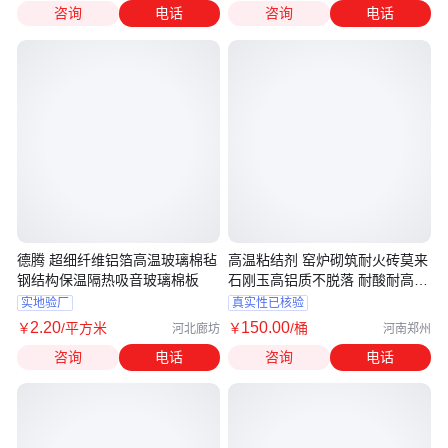
咨询
电话
咨询
电话
德腾 超细纤维铝箔高温玻璃棉毡
高温粘结剂 窑炉砌筑耐火砖莫来
钢结构保温隔热吸音玻璃棉板
石刚玉高铝质不脱落 耐酸耐高温
胶泥
实地验厂
真实性已核验
2
.20
150
.00
￥
/平方米
￥
/桶
河北廊坊
河南郑州
咨询
电话
咨询
电话