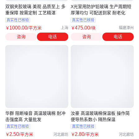
双钢夹胶玻璃 美观 品质至上 多
X光室用防护铅玻璃 生产周期短
重保障 按需定制 工艺精湛
厚薄均匀 可配送到家 耐老化
真实性已核验
真实性已核验
1000
.00
475
.00
￥
/平方米
￥
/块
上海
福建漳州
咨询
电话
咨询
电话
华群 阻断噪音 高温玻璃棉 耐冲
汝豪 高温玻璃棉保温板 操作简
击强度高 大量批发
便导热系数小 隔热保温
真实性已核验
真实性已核验
2
.50
2
.80
￥
/平方米
￥
/平方米
河北廊坊
河北廊坊