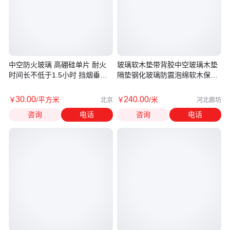
中空防火玻璃 高硼硅单片 耐火
玻璃软木垫带背胶中空玻璃木垫
时间长不低于1.5小时 挡烟垂壁
隔垫钢化玻璃防震泡绵软木保护
用
垫
30
.00
240
.00
￥
/平方米
￥
/米
北京
河北廊坊
咨询
电话
咨询
电话