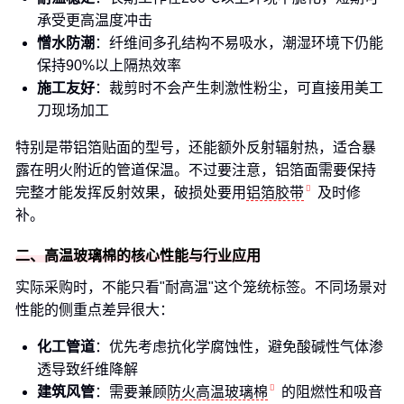
承受更高温度冲击
憎水防潮
：纤维间多孔结构不易吸水，潮湿环境下仍能
保持90%以上隔热效率
施工友好
：裁剪时不会产生刺激性粉尘，可直接用美工
刀现场加工
特别是带铝箔贴面的型号，还能额外反射辐射热，适合暴
露在明火附近的管道保温。不过要注意，铝箔面需要保持
完整才能发挥反射效果，破损处要用
铝箔胶带
及时修
补。
二、高温玻璃棉的核心性能与行业应用
实际采购时，不能只看"耐高温"这个笼统标签。不同场景对
性能的侧重点差异很大：
化工管道
：优先考虑抗化学腐蚀性，避免酸碱性气体渗
透导致纤维降解
建筑风管
：需要兼顾
防火高温玻璃棉
的阻燃性和吸音