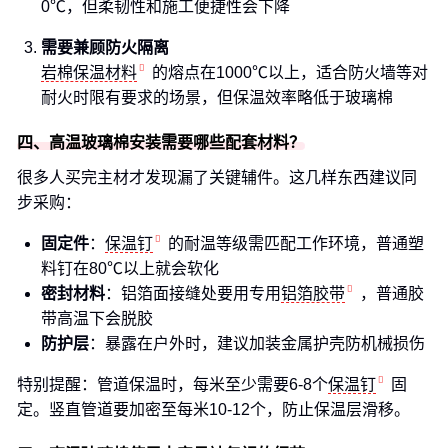
0℃，但柔韧性和施工便捷性会下降
需要兼顾防火隔离
岩棉保温材料
的熔点在1000℃以上，适合防火墙等对
耐火时限有要求的场景，但保温效率略低于玻璃棉
四、高温玻璃棉安装需要哪些配套材料？
很多人买完主材才发现漏了关键辅件。这几样东西建议同
步采购：
固定件
：
保温钉
的耐温等级需匹配工作环境，普通塑
料钉在80℃以上就会软化
密封材料
：铝箔面接缝处要用专用
铝箔胶带
，普通胶
带高温下会脱胶
防护层
：暴露在户外时，建议加装金属护壳防机械损伤
特别提醒：管道保温时，每米至少需要6-8个
保温钉
固
定。竖直管道要加密至每米10-12个，防止保温层滑移。