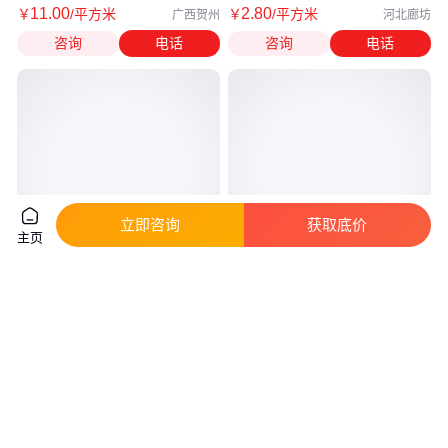
11
.00
2
.80
￥
/平方米
￥
/平方米
广西贺州
河北廊坊
咨询
电话
咨询
电话
立即咨询
获取底价
主页
高温粘结剂 专业生产 无腐蚀性
高温防震刚玉莫来石匣钵 耐压强
硬化后强度高 建鑫
度高刚玉坩埚耐火砖 厂家可定制
实地验厂
真实性已核验
50
.00
10
.00
￥
/桶
￥
/吨
河北廊坊
江苏无锡
咨询
电话
咨询
电话