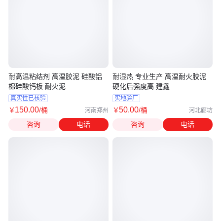
耐高温粘结剂 高温胶泥 硅酸铝
耐湿热 专业生产 高温耐火胶泥
棉硅酸钙板 耐火泥
硬化后强度高 建鑫
真实性已核验
实地验厂
150
.00
50
.00
￥
/桶
￥
/桶
河南郑州
河北廊坊
咨询
电话
咨询
电话