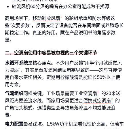
轴流风机60分贝的噪音在办公室可能成为干扰源
商用场景下，
移动制冷风扇
的轮组承重和防水等级这
些"次要参数"，反而决定了设备能否在车间地面或养殖场长
期稳定工作。真正的好用，藏在产品说明书的角落参数
里。
二、空调扇使用中容易被忽视的三个关键环节
水循环系统
是核心痛点。不少用户反馈"用半个月就感觉风
力减弱"，其实是蒸发滤网结垢堵塞导致的——这与直接使
用自来水密切相关。定期用柠檬酸清洗能延长50%以上使
用寿命。
气流组织
同样关键。工业场景需要
工业空调扇
的20米送
风距离覆盖流水线，而家用场景更适合
便携式空调扇
的
广角摇头模式。选错类型会导致角落降温不均或能源浪
费。
电力配置
最易踩坑。1.5kW功率机型看似性价比高，但若车