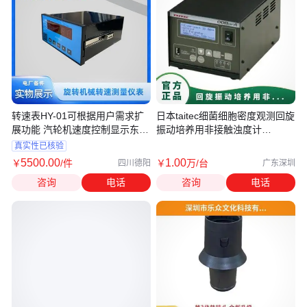
转速表HY-01可根据用户需求扩
日本taitec细菌细胞密度观测回旋
展功能 汽轮机速度控制显示东方
振动培养用非接触浊度计
一力
ODBox-A
真实性已核验
5500
.00
1
.00
￥
/件
￥
万
/台
四川德阳
广东深圳
咨询
电话
咨询
电话