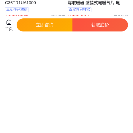
C36TR1UA1000
烯取暖器 壁挂式电暖气片 电散
热器
真实性已核验
真实性已核验
320
.00
960
.00
￥
/件
￥
/台
湖北武汉
河北沧州
立即咨询
获取底价
咨询
电话
咨询
电话
主页
捷美空调 热水暖风机 5GS热水
踢脚线电暖器批发 暖贝尔 变频
暖风机 4Q蒸汽暖风机壁挂式
踢脚线电暖器质量
真实性已核验
960
.00
500
.80
￥
￥
/台
山东德州
河北廊坊
咨询
电话
咨询
电话