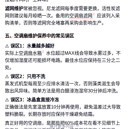
滤网维护
常被忽视。尼龙滤网每季度需要更换，活性炭滤
网则建议每月晾晒一次。备用的
空调扇滤网
应该列入采
购清单，否则等滤网完全堵塞再采购会影响生产。
五、空调扇维护保养中的常见误区
⚠️
误区1：水量越多越好
实际上
空调扇水箱
水位超过MAX线会导致水雾过多，不
仅增加湿度还可能损坏电路。最佳水位应保持在三分之二
处。
⚠️
误区2：只用不洗
蒸发式机型每周至少应排水清洁一次，否则藻类滋生会导
致出风异味。简单方法是用白醋浸泡湿帘30分钟后冲洗。
⚠️
误区3：冰晶盒直接冷冻
正确做法是先室温放置10分钟再使用，避免温差过大导致
塑料脆裂。长期存放时应保持干燥避免结霜。
真正好用的空调扇，是那些把60%成本花在看不见细节上
展开更多内容
