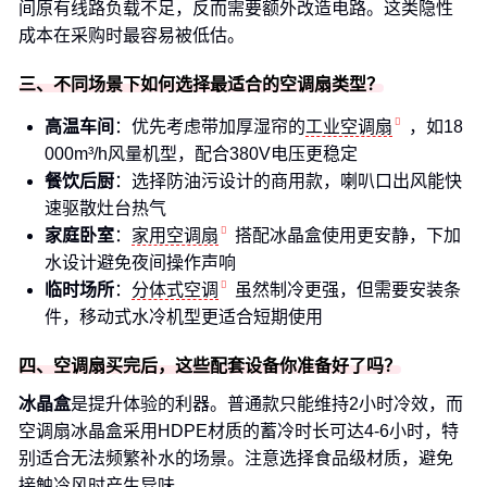
间原有线路负载不足，反而需要额外改造电路。这类隐性
成本在采购时最容易被低估。
三、不同场景下如何选择最适合的空调扇类型？
高温车间
：优先考虑带加厚湿帘的
工业空调扇
，如18
000m³/h风量机型，配合380V电压更稳定
餐饮后厨
：选择防油污设计的商用款，喇叭口出风能快
速驱散灶台热气
家庭卧室
：
家用空调扇
搭配冰晶盒使用更安静，下加
水设计避免夜间操作声响
临时场所
：
分体式空调
虽然制冷更强，但需要安装条
件，移动式水冷机型更适合短期使用
四、空调扇买完后，这些配套设备你准备好了吗？
冰晶盒
是提升体验的利器。普通款只能维持2小时冷效，而
空调扇冰晶盒采用HDPE材质的蓄冷时长可达4-6小时，特
别适合无法频繁补水的场景。注意选择食品级材质，避免
接触冷风时产生异味。