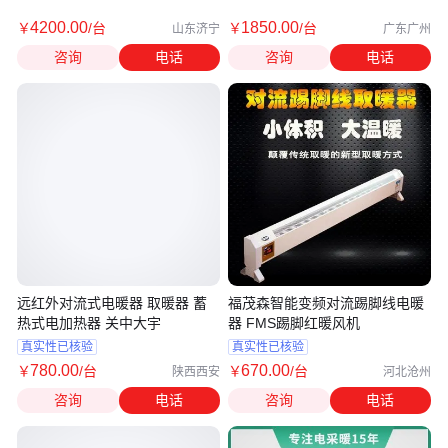
4200
.00
1850
.00
￥
/台
￥
/台
山东济宁
广东广州
咨询
电话
咨询
电话
远红外对流式电暖器 取暖器 蓄
福茂森智能变频对流踢脚线电暖
热式电加热器 关中大宇
器 FMS踢脚红暖风机
真实性已核验
真实性已核验
780
.00
670
.00
￥
/台
￥
/台
陕西西安
河北沧州
咨询
电话
咨询
电话