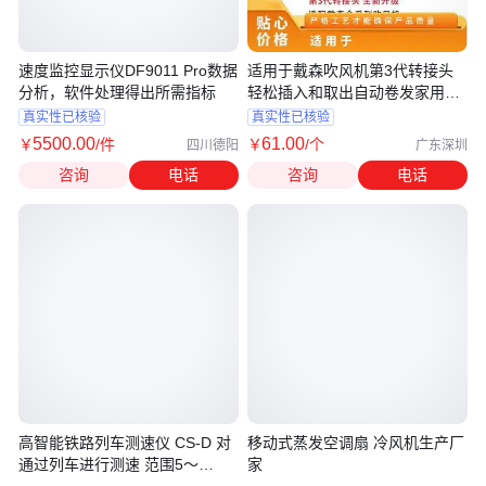
速度监控显示仪DF9011 Pro数据
适用于戴森吹风机第3代转接头
分析，软件处理得出所需指标
轻松插入和取出自动卷发家用批
发
真实性已核验
真实性已核验
5500
.00
61
.00
￥
/件
￥
/个
四川德阳
广东深圳
咨询
电话
咨询
电话
高智能铁路列车测速仪 CS-D 对
移动式蒸发空调扇 冷风机生产厂
通过列车进行测速 范围5～
家
300km/h