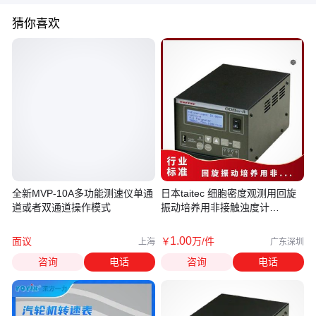
猜你喜欢
全新MVP-10A多功能测速仪单通
日本taitec 细胞密度观测用回旋
道或者双通道操作模式
振动培养用非接触浊度计
ODBox-A
1
.00
面议
￥
万
/件
上海
广东深圳
咨询
电话
咨询
电话