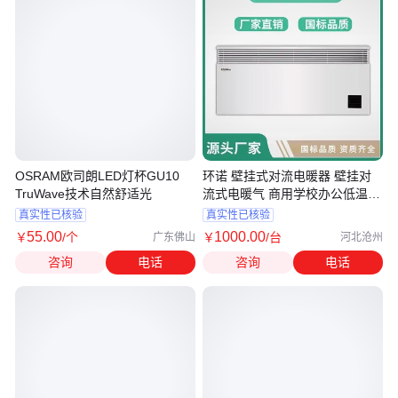
OSRAM欧司朗LED灯杯GU10
环诺 壁挂式对流电暖器 壁挂对
TruWave技术自然舒适光
流式电暖气 商用学校办公低温电
采暖器
真实性已核验
真实性已核验
55
.00
1000
.00
￥
/个
￥
/台
广东佛山
河北沧州
咨询
电话
咨询
电话