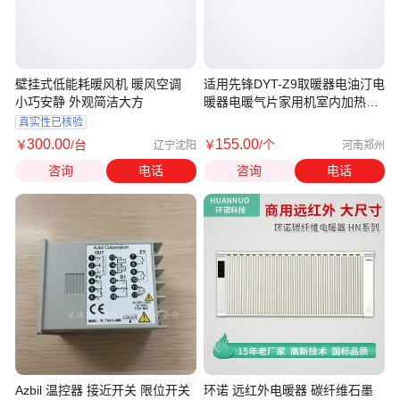
壁挂式低能耗暖风机 暖风空调
适用先锋DYT-Z9取暖器电油汀电
小巧安静 外观简洁大方
暖器电暖气片家用机室内加热器
油酊
真实性已核验
300
.00
155
.00
￥
/台
￥
/个
辽宁沈阳
河南郑州
咨询
电话
咨询
电话
Azbil 温控器 接近开关 限位开关
环诺 远红外电暖器 碳纤维石墨