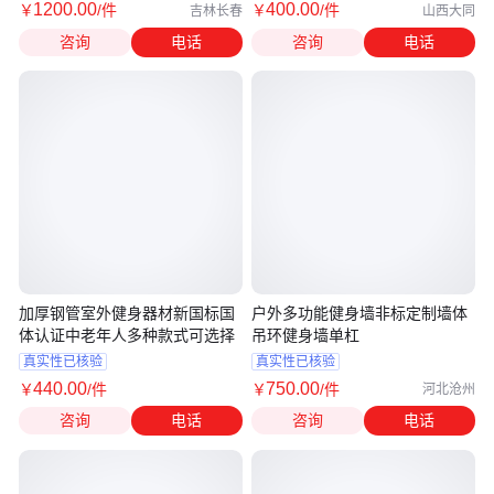
1200
.00
400
.00
￥
/件
￥
/件
吉林长春
山西大同
咨询
电话
咨询
电话
加厚钢管室外健身器材新国标国
户外多功能健身墙非标定制墙体
体认证中老年人多种款式可选择
吊环健身墙单杠
真实性已核验
真实性已核验
440
.00
750
.00
￥
/件
￥
/件
河北沧州
咨询
电话
咨询
电话