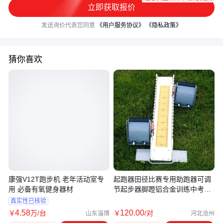
立即获取报价
发送询价代表您同意
《用户服务协议》
《隐私政策》
猜你喜欢
康强V12T跑步机 老年活动室专
起跑器田径比赛专用助跑器可调
用 必备有氧健身器材
节起步器脚蹬铝合金训练中考起
蹬器
真实性已核验
4
.58
120
.00
￥
万
/台
￥
/对
山东淄博
河北沧州