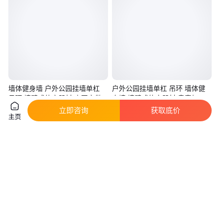
墙体健身墙 户外公园挂墙单杠
户外公园挂墙单杠 吊环 墙体健
吊环 墙壁式体育器材 来图定做
身墙 墙壁式体育器材 奥泰加工
定做
立即咨询
获取底价
真实性已核验
实地验厂
主页
830
.00
840
.00
￥
/套
￥
/套
河北沧州
咨询
电话
咨询
电话