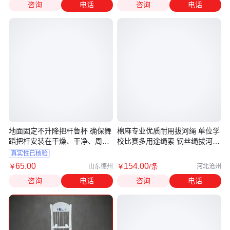
咨询
电话
咨询
电话
地面固定不升降把杆鲁杯 确保舞
棉麻专业优质耐用拔河绳 单位学
蹈把杆安装在干燥、干净、周围
校比赛多用途绳索 钢丝绳拔河比
无腐蚀气、液体的环境内使用
赛
真实性已核验
65
.00
154
.00
￥
￥
/条
山东德州
河北沧州
咨询
电话
咨询
电话