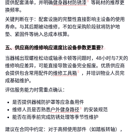
提供配套清单，并明确
健身器材防锈漆
等耗材的推荐更
换频率。
关键判断在于：配套设施的完整性直接影响主设备的使用
寿命。与其后期被动维修，不如在采购阶段就将防护地
垫、紧固件等纳入总成本核算。
五、供应商的维修响应速度比设备参数更重要？
当器械出现螺栓松动或轴承卡顿等问题时，48小时与7天的
维修响应差异，可能直接导致设备完全报废。优质供应商
会提供包含常用配件的
维修工具箱
，并培训物业人员完
成基础维护。
评估服务能力时需重点确认：
是否提供器械防护罩等应急备用件
维修人员是否熟悉
户外健身路径
的安装规范
能否在雨季前完成防锈处理等季节性维护
建议在合同中约定：对于高频使用部件（如踏板转轴），