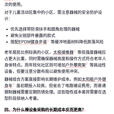
次的使用。
对于儿童活动区集中的小区，需注意器械的安全防护设
计：
优先选择带防滑扶手和圆角处理的器械
避免尖锐部件暴露的款式
搭配
EPDM健身步道
等缓冲地面材料降低跌落风险
老年居民比例较高的小区，
太极揉推器
等低强度器械应
占更大比重，同时需确保器械高度和操作方式符合老年人
身体特点。而年轻化社区则可增加
户外攀爬架
等挑战性
设备，但要注意分散布局以避免使用冲突。
器械组合方案直接影响长期维护成本。例如
太阳能户外健
身车
虽初期投入较高，但省去了电路铺设费用；而普通
钢制器械需要定期防锈处理。这些隐性成本差异需要在选
型阶段就纳入考量。
四、为什么裸设备采购的长期成本反而更高？