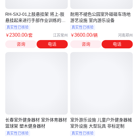
RH-SXJ-01上肢悬挂架 将上-肢
耐用不褪色公园室外碰碰车场地
悬挂起来进行手部作业训练的用
游艺设施 室内游乐设备
具
真实性已核验
真实性已核验
2300
.00
3600
.00
￥
/套
￥
/辆
江苏常州
河南郑州
咨询
电话
咨询
电话
长春室外健身器材 室外体育器材
室外游乐设施 儿童户外健身器械
篮球架 塑木健身器材
室外设施 大型玩具 非标定制
真实性已核验
真实性已核验