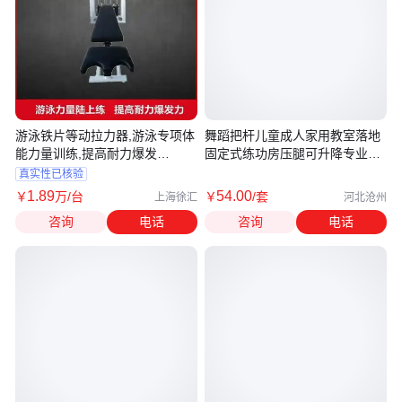
游泳铁片等动拉力器,游泳专项体
舞蹈把杆儿童成人家用教室落地
能力量训练,提高耐力爆发
固定式练功房压腿可升降专业跳
力,JIEYI
舞杆
真实性已核验
1
.89
54
.00
￥
万
/台
￥
/套
上海徐汇
河北沧州
咨询
电话
咨询
电话