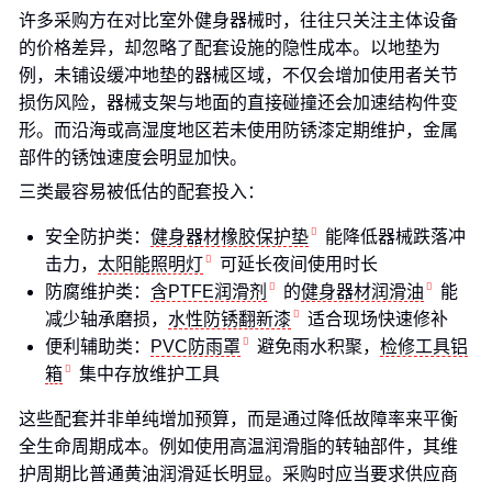
许多采购方在对比室外健身器械时，往往只关注主体设备
的价格差异，却忽略了配套设施的隐性成本。以地垫为
例，未铺设缓冲地垫的器械区域，不仅会增加使用者关节
损伤风险，器械支架与地面的直接碰撞还会加速结构件变
形。而沿海或高湿度地区若未使用防锈漆定期维护，金属
部件的锈蚀速度会明显加快。
三类最容易被低估的配套投入：
安全防护类：
健身器材橡胶保护垫
能降低器械跌落冲
击力，
太阳能照明灯
可延长夜间使用时长
防腐维护类：
含PTFE润滑剂
的
健身器材润滑油
能
减少轴承磨损，
水性防锈翻新漆
适合现场快速修补
便利辅助类：
PVC防雨罩
避免雨水积聚，
检修工具铝
箱
集中存放维护工具
这些配套并非单纯增加预算，而是通过降低故障率来平衡
全生命周期成本。例如使用高温润滑脂的转轴部件，其维
护周期比普通黄油润滑延长明显。采购时应当要求供应商