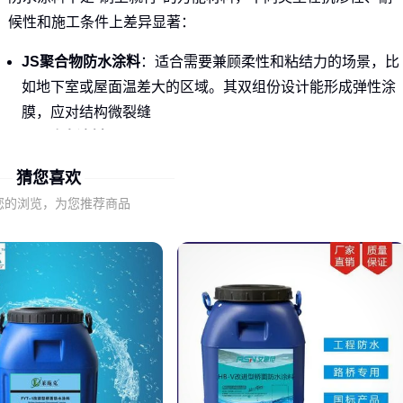
候性和施工条件上差异显著：
JS聚合物防水涂料
：适合需要兼顾柔性和粘结力的场景，比
如地下室或屋面温差大的区域。其双组份设计能形成弹性涂
膜，应对结构微裂缝
K11防水涂料
：通用性强，特别适合家装卫生间、厨房等潮
湿环境。成膜后能抵抗日常水汽渗透，施工时对基面要求相
猜您喜欢
对较低
您的浏览，为您推荐商品
传统沥青基涂料：成本低但耐候性差，高温易流淌，低温易
脆裂，已逐步被聚合物材料替代
误区警示
：同一工程不同部位可能需要多种涂料配合使用，比
如地下室底板用高柔性涂料，墙面则用粘结力更强的类型。
二、防水涂料的核心性能指标解析
选型时别被商家宣传迷惑，重点关注这些真实影响防水效果的