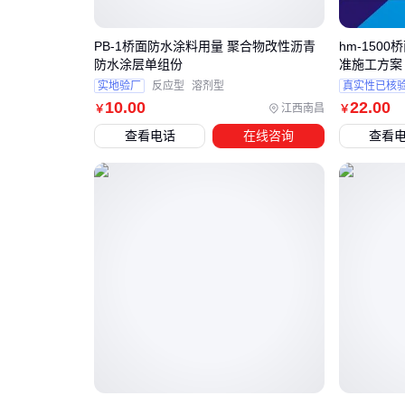
PB-1桥面防水涂料用量 聚合物改性沥青
hm-150
防水涂层单组份
准施工方案
实地验厂
反应型
溶剂型
真实性已核
10
.00
22
.00
江西南昌
￥
￥
查看电话
在线咨询
查看