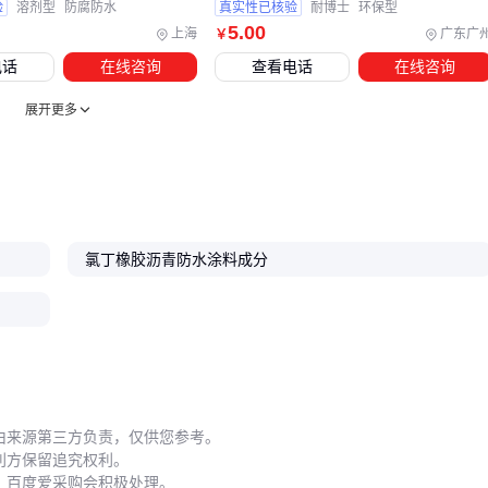
验
溶剂型
防腐防水
真实性已核验
耐博士
环保型
脱落。
5
.00
上海
广东广
￥
防水涂料选型没有"最好"，只有"最合适"。把握三个核心维度
电话
在线咨询
查看电话
在线咨询
工程环境（温差、湿度、紫外线）、基面材质（混凝土、金
展开更多
属、木材）、预算周期（短期成本与长期维护）。
防水砂浆
适合修补，
防水涂料
适合整体防护，根据实际需求组合使用
才能最大化防水效果。
氯丁橡胶沥青防水涂料成分
由来源第三方负责，仅供您参考。
利方保留追究权利。
，百度爱采购会积极处理。