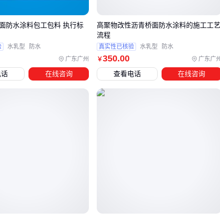
致密层，自动修复微裂缝
搭配柔性涂料使用：阴阳角等应力集中处用JS聚合物涂料加
0桥面防水涂料包工包料 执行标
高聚物改性沥青桥面防水涂料的施工工
强
流程
验
水乳型
防水
真实性已核验
水乳型
防水
屋面防水方案
350
.00
广东广州
广东广
￥
平屋顶用
丙烯酸防水涂料
：耐紫外线且可反射热量，白色
电话
在线咨询
查看电话
在线咨询
涂层还能降低屋面温度
斜屋顶考虑金属基专用涂料：需与金属瓦片膨胀系数匹配
室内防潮方案
墙面防潮用K11通用型即可
地暖房需用耐高温涂料，避免热胀冷缩导致开裂
四、防水涂料施工必备的配套工具和材料
施工质量直接影响防水效果，这些配套往往被忽视：