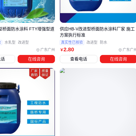
指标：
拉伸强度和断裂伸长率
：决定涂料能否承受结构变形而不开
裂，地下室等易沉降部位要求更高
进型桥面防水涂料 FTY增强型道
供应HB-V改进型桥面防水涂料厂家 施工
不透水性
：直接反映抗渗能力，需结合水压测试数据判断
方案执行标准
粘结强度
：影响涂层与基面的结合牢固度，瓷砖铺贴前尤其
验
水乳型
改进型
真实性已核验
改进型
防水
重要
2
.80
广东广州
广东广
￥
耐候性
：户外工程要关注紫外线抵抗力和温度适应范围
电话
在线咨询
查看电话
在线咨询
关键区别
：
聚合物防水涂料
通常比
聚氨酯防水涂料
更环保
且易施工，但后者在极端环境下耐久性更优。工业厂房等腐蚀
环境可能需要特种涂料。
三、根据工程场景选择最适合的防水涂料
地下工程防水方案
优先选
水泥基防水涂料
：渗透结晶型能与混凝土结合形成