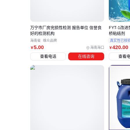
万宁市厂房完损性检测 报告单位 信誉良
FYT-1改
好的检测机构
桥粘结剂
海南省
维众品牌
真实性已核
5
.00
420
.00
海南海口
￥
￥
查看电话
在线咨询
查看