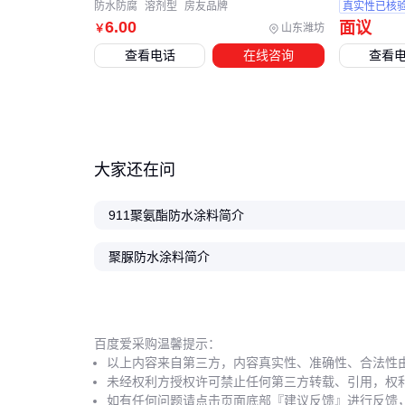
防水防腐
溶剂型
房友品牌
真实性已核
6
.00
面议
山东潍坊
￥
查看电话
在线咨询
查看
大家还在问
911聚氨酯防水涂料简介
聚脲防水涂料简介
百度爱采购温馨提示：
以上内容来自第三方，内容真实性、准确性、合法性
未经权利方授权许可禁止任何第三方转载、引用，权
如有任何问题请点击页面底部『建议反馈』进行反馈