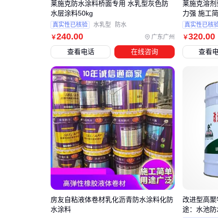
莱施克防水涂料桥面专用 水乳型灰色防
莱施克溶剂
水层涂料50kg
力强 施工
真实性已核验
水乳型
防水
真实性已核
240
.00
320
.00
广东广州
￥
￥
查看电话
在线咨询
查看
房友自粘液体卷材乳化沥青防水涂料化防
改进型高聚
水涂料
途：水池防