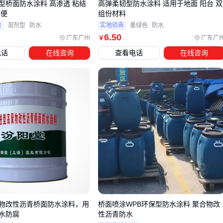
基面处理工具
：钢丝刷、角磨机处理基层浮灰，
防水施工工
型桥面防水涂料 高渗透 粘结
高弹柔韧型防水涂料 适用于地面 阳台 双
简便
组份材料
具
套装能提高效率
验
溶剂型
防水
实地验商
墨绿色
防水
增强材料
：裂缝处需用无纺布做加强层
6
.50
广东广州
广东广
￥
防水底漆
：多孔基面必须先刷底漆封闭，否则涂料会被过
电话
在线咨询
查看电话
在线咨询
度吸收
五、防水涂料施工后如何确保长期效果？
施工结束只是开始，后期维护同样关键：
验收阶段
：用
防水测试仪
做闭水试验，至少保持48小时无
渗漏
保护措施
：户外涂层建议刷
防水面漆
增加耐磨性，避免机
械损伤
定期检查
：每年雨季前检查涂层是否起皮、开裂，及时局部
修补
物改性沥青桥面防水涂料，用
桥面喷涂WPB环保型防水涂料 聚合物改
水防腐
性沥青防水
特别注意
：不同涂料修补需用同类型材料，混用可能导致分层