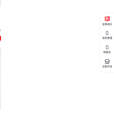
艺
全网询价
州
消息管理
购物车
注册开店