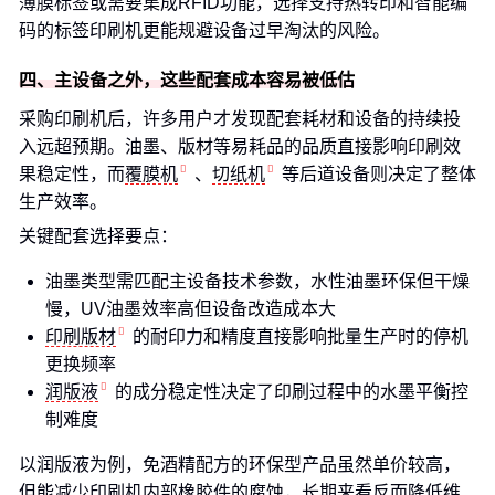
薄膜标签或需要集成RFID功能，选择支持热转印和智能编
码的标签印刷机更能规避设备过早淘汰的风险。
四、主设备之外，这些配套成本容易被低估
采购印刷机后，许多用户才发现配套耗材和设备的持续投
入远超预期。油墨、版材等易耗品的品质直接影响印刷效
果稳定性，而
覆膜机
、
切纸机
等后道设备则决定了整体
生产效率。
关键配套选择要点：
油墨类型需匹配主设备技术参数，水性油墨环保但干燥
慢，UV油墨效率高但设备改造成本大
印刷版材
的耐印力和精度直接影响批量生产时的停机
更换频率
润版液
的成分稳定性决定了印刷过程中的水墨平衡控
制难度
以润版液为例，免酒精配方的环保型产品虽然单价较高，
但能减少印刷机内部橡胶件的腐蚀，长期来看反而降低维