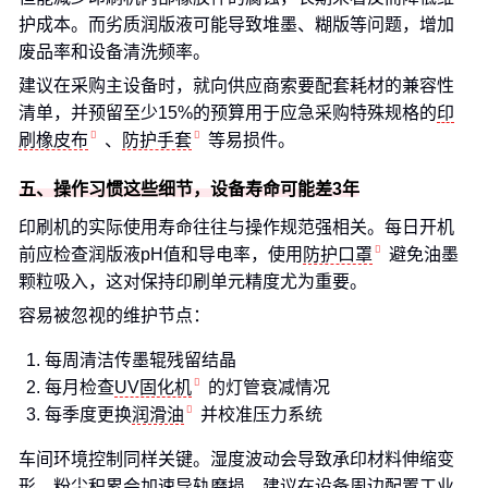
护成本。而劣质润版液可能导致堆墨、糊版等问题，增加
废品率和设备清洗频率。
建议在采购主设备时，就向供应商索要配套耗材的兼容性
清单，并预留至少15%的预算用于应急采购特殊规格的
印
刷橡皮布
、
防护手套
等易损件。
五、操作习惯这些细节，设备寿命可能差3年
印刷机的实际使用寿命往往与操作规范强相关。每日开机
前应检查润版液pH值和导电率，使用
防护口罩
避免油墨
颗粒吸入，这对保持印刷单元精度尤为重要。
容易被忽视的维护节点：
每周清洁传墨辊残留结晶
每月检查
UV固化机
的灯管衰减情况
每季度更换
润滑油
并校准压力系统
车间环境控制同样关键。湿度波动会导致承印材料伸缩变
形，粉尘积累会加速导轨磨损。建议在设备周边配置
工业