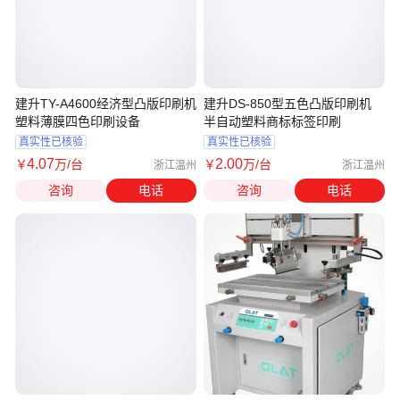
建升TY-A4600经济型凸版印刷机
建升DS-850型五色凸版印刷机
塑料薄膜四色印刷设备
半自动塑料商标标签印刷
真实性已核验
真实性已核验
4
.07
2
.00
￥
万
/台
￥
万
/台
浙江温州
浙江温州
咨询
电话
咨询
电话