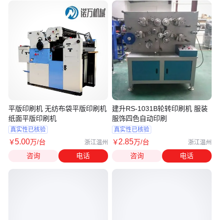
平版印刷机 无纺布袋平版印刷机
建升RS-1031B轮转印刷机 服装
纸面平版印刷机
服饰四色自动印刷
真实性已核验
真实性已核验
5
.00
2
.85
￥
万
/台
￥
万
/台
浙江温州
浙江温州
咨询
电话
咨询
电话