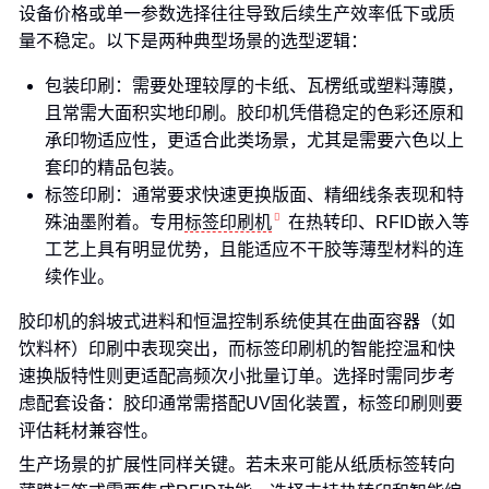
设备价格或单一参数选择往往导致后续生产效率低下或质
量不稳定。以下是两种典型场景的选型逻辑：
包装印刷：需要处理较厚的卡纸、瓦楞纸或塑料薄膜，
且常需大面积实地印刷。胶印机凭借稳定的色彩还原和
承印物适应性，更适合此类场景，尤其是需要六色以上
套印的精品包装。
标签印刷：通常要求快速更换版面、精细线条表现和特
殊油墨附着。专用
标签印刷机
在热转印、RFID嵌入等
工艺上具有明显优势，且能适应不干胶等薄型材料的连
续作业。
胶印机的斜坡式进料和恒温控制系统使其在曲面容器（如
饮料杯）印刷中表现突出，而标签印刷机的智能控温和快
速换版特性则更适配高频次小批量订单。选择时需同步考
虑配套设备：胶印通常需搭配UV固化装置，标签印刷则要
评估耗材兼容性。
生产场景的扩展性同样关键。若未来可能从纸质标签转向