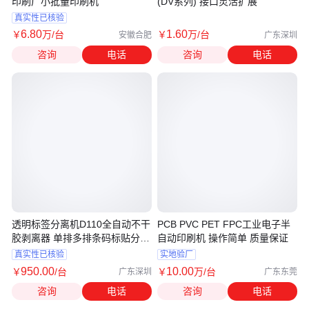
印刷厂小批量印刷机
(DV系列) 接口灵活扩展
真实性已核验
6
.80
1
.60
￥
万
/台
￥
万
/台
安徽合肥
广东深圳
咨询
电话
咨询
电话
透明标签分离机D110全自动不干
PCB PVC PET FPC工业电子半
胶剥离器 单排多排条码标贴分离
自动印刷机 操作简单 质量保证
器
真实性已核验
实地验厂
950
.00
10
.00
￥
/台
￥
万
/台
广东深圳
广东东莞
咨询
电话
咨询
电话