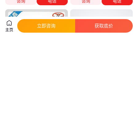
咨询
电话
咨询
电话
立即咨询
获取底价
主页
供应织带印花机 商标印刷机 跑
建豪 双色柔性凸版印刷机 塑料
台印刷机 硅胶印刷机
袋超市手提袋背心袋印刷机械
600
真实性已核验
1
.00
4
.30
￥
万
/台
￥
万
/台
广东东莞
浙江温州
咨询
电话
咨询
电话