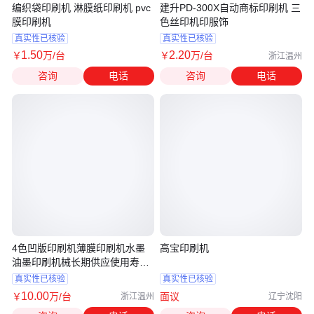
编织袋印刷机 淋膜纸印刷机 pvc
建升PD-300X自动商标印刷机 三
膜印刷机
色丝印机印服饰
真实性已核验
真实性已核验
1
.50
2
.20
￥
万
/台
￥
万
/台
浙江温州
咨询
电话
咨询
电话
4色凹版印刷机薄膜印刷机水墨
高宝印刷机
油墨印刷机械长期供应使用寿命
长
真实性已核验
真实性已核验
10
.00
￥
万
/台
面议
浙江温州
辽宁沈阳