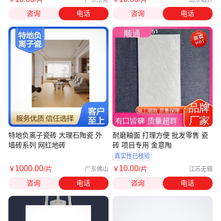
咨询
电话
咨询
电话
特地负离子瓷砖 大理石陶瓷 外
耐磨釉面 打理方便 批发零售 瓷
墙砖系列 网红地砖
砖 项目专用 金意陶
真实性已核验
1000
.00
10
.00
￥
/片
￥
/片
广东佛山
江苏无锡
咨询
电话
咨询
电话