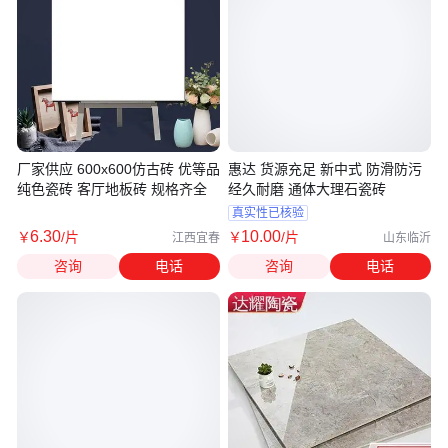
厂家供应 600x600仿古砖 优等品
惠达 货源充足 新中式 防滑防污
纯色瓷砖 客厅地板砖 规格齐全
经久耐磨 通体大理石瓷砖
真实性已核验
6
.30
10
.00
￥
/片
￥
/片
江西宜春
山东临沂
咨询
电话
咨询
电话