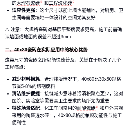
的
大理石瓷砖
和
工程玻化砖
适应性更强
：这个尺寸既能上墙也能铺地，对厨房、卫
生间等需要墙地一体设计的空间尤其友好
⚠️ 注意：大规格瓷砖对基层平整度要求更高，施工前需确
认墙面或地面的误差不超过3mm
二、40x80瓷砖在实际应用中的核心优势
这类尺寸的瓷砖之所以能快速普及，关键在于解决了几个
工程痛点：
减少材料损耗
：合理排版情况下，40x80比30x60规格
节省5-8%的切割废料
清洁维护便捷
：接缝减少意味着污渍积聚点更少，这对
医院、实验室等需要高卫生要求的场所尤为重要
特殊场景适配
：化工车间常用的
耐酸瓷砖
和户外景观
采用的
陶瓷透水砖
，40x80规格能兼顾功能性与施工
便利性