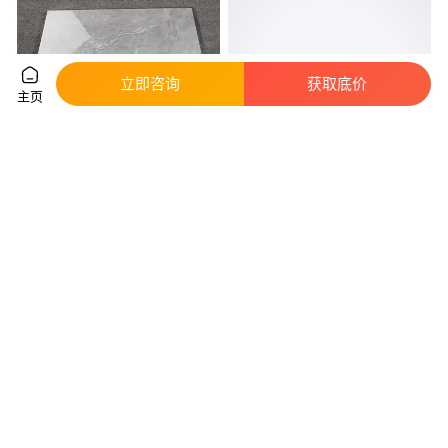
立即咨询
获取底价
主页
现货批发 现代简约风格 纹理清
通体大理石瓷砖 支持定制 防滑
晰 客厅釉面瓷砖 达耀陶瓷
效果好 瓷 砖厂家
实地验厂
3
.20
12
.50
￥
/片
￥
/片
江西上饶
河北石家庄
咨询
电话
咨询
电话