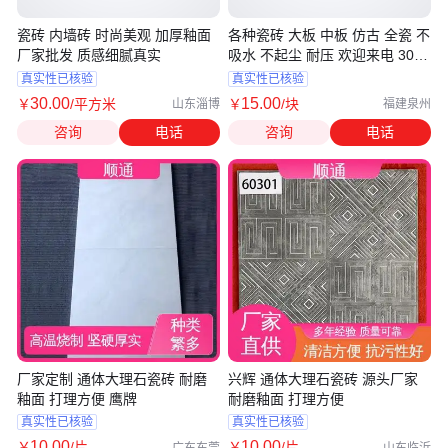
瓷砖 内墙砖 时尚美观 加厚釉面
各种瓷砖 大板 中板 仿古 全瓷 不
厂家批发 质感细腻真实
吸水 不起尘 耐压 欢迎来电 300
400 600 800
真实性已核验
真实性已核验
30
.00
15
.00
￥
/平方米
￥
/块
山东淄博
福建泉州
咨询
电话
咨询
电话
厂家定制 通体大理石瓷砖 耐磨
兴辉 通体大理石瓷砖 源头厂家
釉面 打理方便 鹰牌
耐磨釉面 打理方便
真实性已核验
真实性已核验
10
.00
10
.00
￥
/片
￥
/片
广东东莞
山东临沂