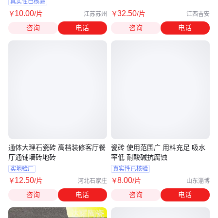
真实性已核验
10
.00
32
.50
￥
/片
￥
/片
江苏苏州
江西吉安
咨询
电话
咨询
电话
通体大理石瓷砖 高档装修客厅餐
瓷砖 使用范围广 用料充足 吸水
厅通铺墙砖地砖
率低 耐酸碱抗腐蚀
实地验厂
真实性已核验
12
.50
8
.00
￥
/片
￥
/片
河北石家庄
山东淄博
咨询
电话
咨询
电话