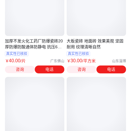
加厚不发火化工药厂防爆瓷砖20
大板瓷砖 地面砖 效果美观 坚固
厚防爆防酸通体防静电 抗压6吨
耐用 纹理清晰自然
叉车
真实性已核验
真实性已核验
40
.00
30
.00
￥
/片
￥
/平方米
广东佛山
山东淄博
咨询
电话
咨询
电话