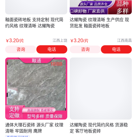
釉面瓷砖地板 支持定制 现代简
达耀陶瓷 纹理清晰 生产供应 现
约风格 纹理清晰 达耀陶瓷
货批发 釉面瓷砖地板
3
.20
3
.20
￥
/片
￥
/片
江西上饶
江西南昌
咨询
电话
咨询
电话
通体大理石瓷砖 源头厂家 纹理
达耀陶瓷 现代简约风格 货源稳
清晰 牢固耐用 鹰牌
定 客厅地板瓷砖