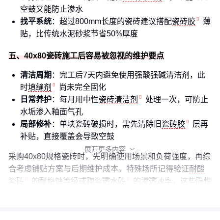
空鼓又能防止渗水
找平系统
：超过800mm长度的瓷砖建议搭配
瓷砖胶
薄
贴，比传统水泥砂浆节省50%厚度
五、40x80瓷砖施工后容易被忽视的维护要点
清洁周期
：完工后7天内避免使用强酸强碱清洁剂，此
时
填缝剂
尚未完全固化
日常养护
：每月用中性
瓷砖清洁剂
处理一次，可防止
水垢渗入釉面气孔
局部修补
：单块瓷砖破损时，需先清除旧
瓷砖胶
层再
补贴，直接覆盖会导致空鼓
展开更多内容

采购40x80规格瓷砖时，先明确使用场景和负荷强度，再综
合考虑铺贴方案与后期维护成本。特殊场所记得验证
耐酸
瓷砖
的耐腐蚀等级或
陶瓷透水砖
的渗透速率，这些隐性
指标往往比价格更重要。