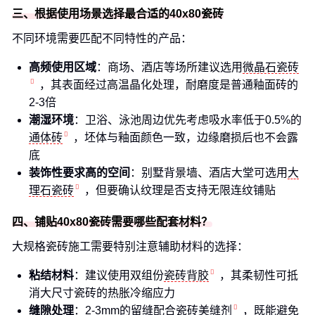
三、根据使用场景选择最合适的40x80瓷砖
不同环境需要匹配不同特性的产品：
高频使用区域
：商场、酒店等场所建议选用
微晶石瓷砖
，其表面经过高温晶化处理，耐磨度是普通釉面砖的
2-3倍
潮湿环境
：卫浴、泳池周边优先考虑吸水率低于0.5%的
通体砖
，坯体与釉面颜色一致，边缘磨损后也不会露
底
装饰性要求高的空间
：别墅背景墙、酒店大堂可选用
大
理石瓷砖
，但要确认纹理是否支持无限连纹铺贴
四、铺贴40x80瓷砖需要哪些配套材料？
大规格瓷砖施工需要特别注意辅助材料的选择：
粘结材料
：建议使用双组份
瓷砖背胶
，其柔韧性可抵
消大尺寸瓷砖的热胀冷缩应力
缝隙处理
：2-3mm的留缝配合
瓷砖美缝剂
，既能避免