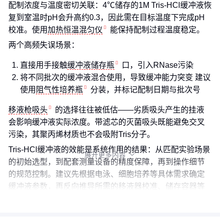
配制浓度与温度密切关联：4℃储存的1M Tris-HCl缓冲液恢
复到室温时pH会升高约0.3，因此需在目标温度下完成pH
校准。使用
加热恒温混匀仪
能保持配制过程温度稳定。
两个高频失误场景：
直接用手接触
缓冲液储存瓶
口，引入RNase污染
将不同批次的缓冲液混合使用，导致缓冲能力突变 建议
使用
阻气性培养瓶
分装，并标记配制日期与批次号
移液枪吸头
的选择往往被低估——劣质吸头产生的挂液
会影响缓冲液实际浓度。带滤芯的灭菌吸头既能避免交叉
污染，其聚丙烯材质也不会吸附Tris分子。
Tris-HCl缓冲液的效能是系统作用的结果：从匹配实验场景
展开更多内容

的初始选型，到配套测量设备的精度保障，再到操作细节
的规范控制。建议先根据电泳、细胞培养等具体需求确定
缓冲液参数，再反向推导所需的移液器校准、储存容器等
配套方案。