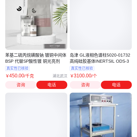
苯基二硫丙烷磺酸钠 镀铜中间体
岛津 GL液相色谱柱5020-01732
BSP 代替SP酸性镀 铜光亮剂
高纯硅胶基体INERTSIL ODS-3
真实性已核验
真实性已核验
450
.00
3100
.00
￥
/千克
￥
/个
湖北武汉
咨询
电话
咨询
电话