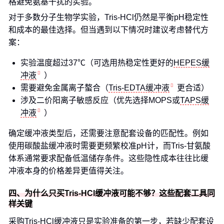
格避免氨基干扰的实验。
对于多数分子生物学实验，Tris-HCl仍然是平衡pH稳定性
和成本的最佳选择。但当遇到以下情况时建议考虑替代方
案：
实验温度超过37℃（可选用热稳定性更好的
HEPES缓
冲液
）
需要避免金属离子螯合（
Tris-EDTA缓冲液
更合适）
涉及二价阳离子敏感反应（优先选择MOPS或
TAPS缓
冲液
）
确定缓冲液类型后，还需要注意配套设备的匹配性。例如
使用碳酸盐缓冲液时需要更频繁校准pH计，而Tris-甘氨酸
体系通常要求配备低温储存条件。这些隐性成本往往比缓
冲液本身的价格差异更值得关注。
四、为什么只买Tris-HCl缓冲液可能不够？这些配套工具同
样关键
采购Tris-HCl缓冲液只是实验准备的第一步，若缺少配套设