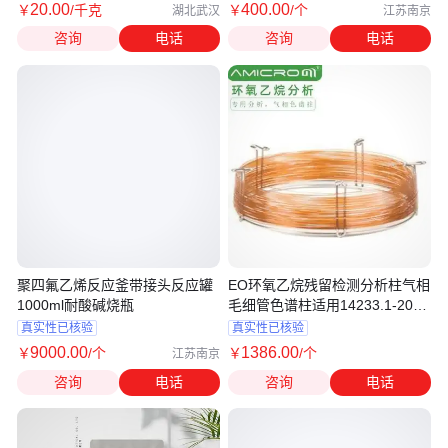
20
.00
400
.00
￥
/千克
￥
/个
湖北武汉
江苏南京
咨询
电话
咨询
电话
聚四氟乙烯反应釜带接头反应罐
EO环氧乙烷残留检测分析柱气相
1000ml耐酸碱烧瓶
毛细管色谱柱适用14233.1-2022
标准
真实性已核验
真实性已核验
9000
.00
1386
.00
￥
/个
￥
/个
江苏南京
咨询
电话
咨询
电话