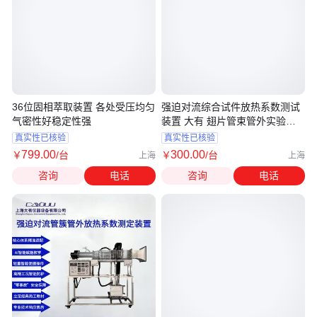
36位固相萃取装置 各处受压均匀
强迫对流综合试件放热系数测试
气密性好稳定性强
装置 大有 翅片管束管外实验设
备
真实性已核验
真实性已核验
799
.00
300
.00
￥
/台
￥
/台
上海
上海
咨询
电话
咨询
电话