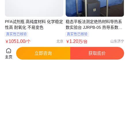
PFA试剂瓶 高纯度材料 化学稳定
稳态平板法测定绝热材料导热系
性高 耐氧化 不易变色
数实验台 JJRPB-05 热导系数检
测仪
真实性已核验
真实性已核验
1051
.00
1
.20
￥
/个
￥
万
/台
北京
山东济宁
咨询
电话
咨询
电话
立即咨询
获取底价
主页
thermo赛默飞世尔 TG-
聚四氟乙烯离心管100ml耐受有
624SilMS GC Column气相色谱
机溶剂特氟龙离心机管可定制