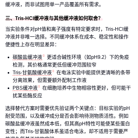
缓冲液，而非试图用单一产品覆盖所有需求。
三、Tris-HCl缓冲液与其他缓冲液如何取舍？
当实验条件对pH值和离子强度有特定要求时，Tris-HCl缓
冲液并非唯一选择。不同缓冲体系在成本、稳定性和操作
便捷性上存在明显差异：
碳酸盐缓冲液
更适合碱性环境（如pH9.2）下的免疫
检测，其价格通常更低但缓冲范围较窄
Tris-甘氨酸缓冲液
在电泳实验中能提供更清晰的条带
分离效果，但需要额外配制工作液
PBS缓冲液
在细胞培养中生物相容性更好，但可能干
扰某些酶反应
选择替代方案时需要优先验证两个关键点：目标实验的pH
耐受范围，以及缓冲成分是否会影响待测物质活性。例如
碳酸盐缓冲液虽然成本低，但其高pH特性可能使某些蛋白
变性；而Tris-甘氨酸体系虽适合电泳，却不适用于需要严