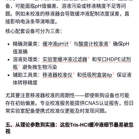
备，可能面临pH值偏差、溶液污染或移液精度不足等问
题。例如未校准的移液器会导致缓冲液配制浓度误差，直
接影响电泳条带清晰度。
核心配套设备可分为三类：
精确测量类：
缓冲液pH计
与
酸度计校准液
确保pH
值准确
溶液处理类：
实验室缓冲液过滤器
和
窄口HDPE试剂
瓶
避免微生物污染
辅助工具类：
移液器校准仪
和
低吸附盒装tip
保证液
体转移精度
尤其要注意移液器校准的周期性——即使新购设备也可能
存在初始偏差。专业校准服务能提供CNAS认证报告，但日
常实验室配备便携式校准仪更能及时发现问题。
五、从理论参数到实操：这些Tris-HCl缓冲液细节最易被忽
视