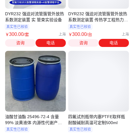
DYR232 强迫对流管簇管外放热
DYR232 强迫对流管簇管外放热
系数测定装置 实 管束实验设备
系数测定装置 传热学工程热力学
实验
真实性已核验
真实性已核验
300
.00
300
.00
￥
/套
￥
/台
上海
上海
咨询
电话
咨询
电话
油酸甘油酯 25496-72-4 含量
四氟试剂瓶带内塞PTFE取样瓶
99% 淡黄液体 内源性代谢产物
耐酸碱耐高温可定制500ml
消泡剂
真实性已核验
真实性已核验