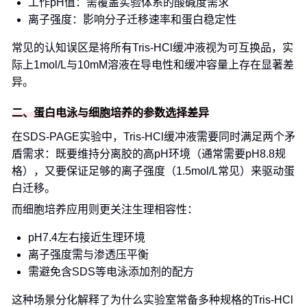
工作pH值：需覆盖实验体系的酸碱度需求
离子强度：影响分子迁移速率和蛋白稳定性
常见的认知误区是将所有Tris-HCl缓冲液视为可互换品，实
际上1mol/L与10mM溶液在导电性和缓冲容量上存在显著差
异。
二、蛋白电泳与细胞培养的参数选择差异
在SDS-PAGE实验中，Tris-HCl缓冲液需要同时满足两个矛
盾需求：既要维持分离胶的高pH环境（通常需要pH8.8规
格），又要保证足够的离子强度（1.5mol/L常见）来驱动蛋
白迁移。
而细胞培养应用则更关注生理相容性：
pH7.4左右接近生理环境
离子强度需与渗透压平衡
需避免含SDS等电泳添加剂的配方
这种场景分化解释了为什么实验室常备多种规格的Tris-HCl