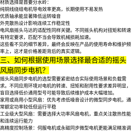
材质选择是首要分水岭：
纯铜线绕组电机导电效率更高，长期使用不易发热
优质轴承能显著降低运转噪音
外壳散热设计影响连续工作稳定性
电风扇摇头马达
的适配性同样关键。不同摇头机构对扭矩和转速
有特定要求，匹配不当会导致机械损耗加速。
这些看不见的细节差异，最终会反映在产品的使用寿命和维护频
率上，这才是价格差距背后的真实逻辑。
三、如何根据使用场景选择最合适的摇头
风扇同步电机？
摇头
风扇同步电机
的选型需要紧密结合实际使用场景和负载需
求。不同应用环境对电机的转速、扭矩和耐用性要求差异明显，
盲目选择低价通用型号可能导致后续维护成本大幅增加。
家用或商用小型风扇：优先考虑低噪音设计的
微型同步电机
，通
常额定功率较低但运行平稳
工业级大型风扇：需要选择
大功率风扇电机
，重点关注散热性能
和连续运行能力
高精度控制场景：
伺服电机
或
永磁同步微型电机
更能满足精准调