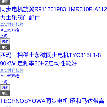
电话
同步电机旋翼R911261983 1MR310F-A112
力士乐阀门配件
真实性已核验
￥
1
.05
万
/台
上海
咨询
电话
西玛三相稀土永磁同步电机TYC315L1-8
90KW 定频率50HZ启动性能好
真实性已核验
￥
1
.85
万
/台
上海
咨询
电话
TECHNOSYOWA同步电机 昭和马达带离