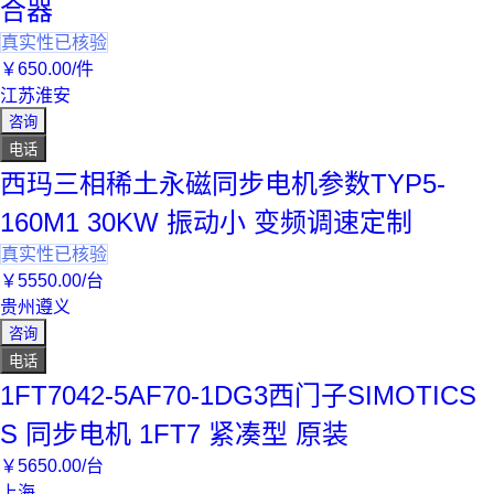
合器
真实性已核验
￥
650
.00
/件
江苏淮安
咨询
电话
西玛三相稀土永磁同步电机参数TYP5-
160M1 30KW 振动小 变频调速定制
真实性已核验
￥
5550
.00
/台
贵州遵义
咨询
电话
1FT7042-5AF70-1DG3西门子SIMOTICS
S 同步电机 1FT7 紧凑型 原装
￥
5650
.00
/台
上海