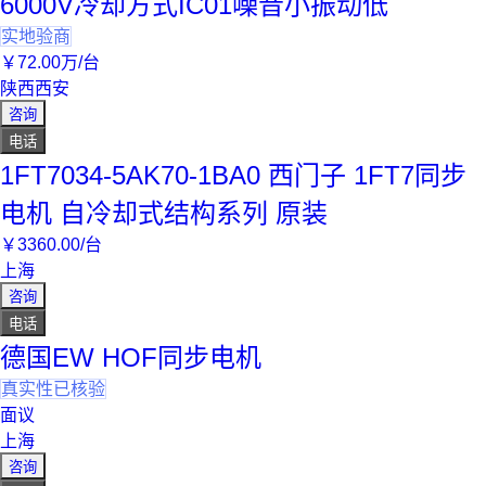
6000V冷却方式IC01噪音小振动低
实地验商
￥
72
.00
万
/台
陕西西安
咨询
电话
1FT7034-5AK70-1BA0 西门子 1FT7同步
电机 自冷却式结构系列 原装
￥
3360
.00
/台
上海
咨询
电话
德国EW HOF同步电机
真实性已核验
面议
上海
咨询