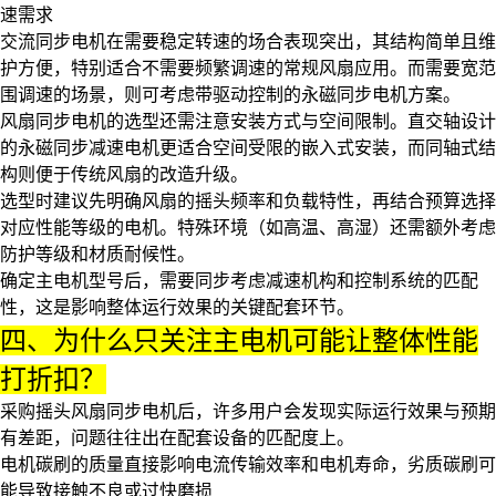
速需求
交流同步电机
在需要稳定转速的场合表现突出，其结构简单且维
护方便，特别适合不需要频繁调速的常规风扇应用。而需要宽范
围调速的场景，则可考虑带驱动控制的
永磁同步电机
方案。
风扇同步电机的选型还需注意安装方式与空间限制。直交轴设计
的永磁同步减速电机更适合空间受限的嵌入式安装，而同轴式结
构则便于传统风扇的改造升级。
选型时建议先明确风扇的摇头频率和负载特性，再结合预算选择
对应性能等级的电机。特殊环境（如高温、高湿）还需额外考虑
防护等级和材质耐候性。
确定主电机型号后，需要同步考虑减速机构和控制系统的匹配
性，这是影响整体运行效果的关键配套环节。
四、为什么只关注主电机可能让整体性能
打折扣？
采购摇头风扇同步电机后，许多用户会发现实际运行效果与预期
有差距，问题往往出在配套设备的匹配度上。
电机碳刷
的质量直接影响电流传输效率和电机寿命，劣质碳刷可
能导致接触不良或过快磨损