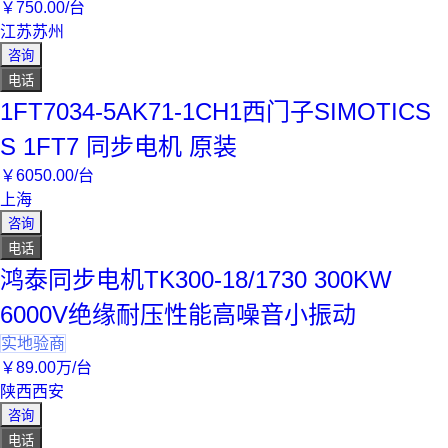
￥
750
.00
/台
江苏苏州
咨询
电话
1FT7034-5AK71-1CH1西门子SIMOTICS
S 1FT7 同步电机 原装
￥
6050
.00
/台
上海
咨询
电话
鸿泰同步电机TK300-18/1730 300KW
6000V绝缘耐压性能高噪音小振动
实地验商
￥
89
.00
万
/台
陕西西安
咨询
电话