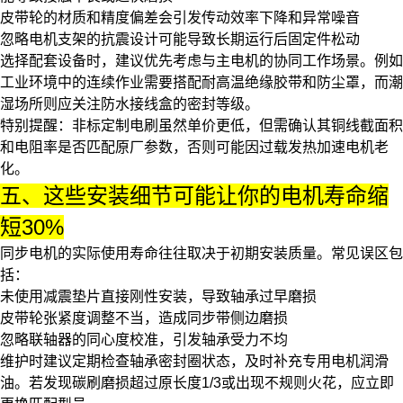
皮带轮的材质和精度偏差会引发传动效率下降和异常噪音
忽略
电机支架
的抗震设计可能导致长期运行后固定件松动
选择配套设备时，建议优先考虑与主电机的协同工作场景。例如
工业环境中的连续作业需要搭配
耐高温绝缘胶带
和防尘罩，而潮
湿场所则应关注
防水接线盒
的密封等级。
特别提醒：
非标定制电刷
虽然单价更低，但需确认其铜线截面积
和电阻率是否匹配原厂参数，否则可能因过载发热加速电机老
化。
五、这些安装细节可能让你的电机寿命缩
短30%
同步电机的实际使用寿命往往取决于初期安装质量。常见误区包
括：
未使用减震垫片直接刚性安装，导致轴承过早磨损
皮带轮张紧度调整不当，造成同步带侧边磨损
忽略联轴器的同心度校准，引发轴承受力不均
维护时建议定期检查
轴承密封圈
状态，及时补充专用
电机润滑
油
。若发现碳刷磨损超过原长度1/3或出现不规则火花，应立即