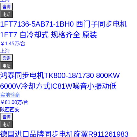
咨询
电话
1FT7136-5AB71-1BH0 西门子同步电机
1FT7 自冷却式 规格齐全 原装
￥
1
.45
万
/台
上海
咨询
电话
鸿泰同步电机TK800-18/1730 800KW
6000V冷却方式IC81W噪音小振动低
实地验商
￥
81
.00
万
/台
陕西西安
咨询
电话
德国进口品牌同步电机旋翼R911261983