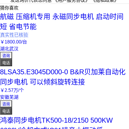
发送询价代表您同意
《用户服务协议》
《隐私政策》
猜你喜欢
航磁 压缩机专用 永磁同步电机 启动时间
短 省电节能
真实性已核验
￥
1800
.00
/台
湖北武汉
咨询
电话
8LSA35.E3045D000-0 B&R贝加莱自动化
同步电机 可以倾斜旋转连接
￥
2
.57
万
/个
安徽芜湖
咨询
电话
鸿泰同步电机TK500-18/2150 500KW