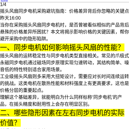
·
知识科普
1/4
摇头风扇同步电机采购避坑指南：价格差异背后你忽略的关键点
昨天16:00
当你在采购
摇头风扇同步电机
时，是否曾被看似相似的产品背后
悬殊的价格差异所困扰？本文将揭示影响价格的关键因素，帮你
避开采购中的隐形陷阱。
一、同步电机如何影响摇头风扇的性能？
摇头风扇的运转稳定性与同步电机类型直接相关。常见的
爪极式
永磁同步电机
通过磁场同步原理实现匀速转动，其结构简单、噪
音低的特性特别适合家用场景。
工业级摇头风扇则多采用大扭矩设计，需要应对长时间连续运转
的挑战。这类电机在散热性能和材料强度上有更高要求，这也是
价格分层的重要起点。
理解这个基础差异，就能明白为什么同样标称‘同步电机’的产
品，在摇头精度和耐用性上会存在明显区别。
二、哪些隐形因素在左右同步电机的实际
价值？