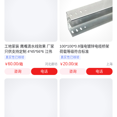
工地家装 鹰嘴滴水线效果 厂家
100*100*0.8强电镀锌电缆桥架
只供支持定制 4*45*56*6 江伟
荷载等级符合标准
真实性已核验
真实性已核验
60
.00
20
.00
￥
/箱
￥
/米
河北廊坊
上海
咨询
电话
咨询
电话