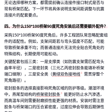
无论选择哪种方案，都需提前确认连接件接口制式是否与
现有桥架匹配。下一环节将具体说明支架间距调整与抗震
连接片的配套要点。
四、为什么150*100桥架90度死角安装后还需要额外配件？
采购150*100桥架90度死角后，许多工程团队常忽略配套组
件的适配性。例如，支架间距若与弯头弧度不匹配，可能
导致桥架承重不均；而普通连接片无法完全贴合死角处的
特殊结构，长期使用可能松动。
关键配套包括三类：一是支撑类（如防震支架需匹配弯头
曲率半径），二是密封类（三元乙丙密封胶条能填补桥架
端口缝隙），三是安全类（
黄绿双色接地线
需贯穿整个
死角路径）。
密封胶条的选择直接影响死角区域的防护等级。潮湿环境
中，燕尾型结构的
桥架密封胶条
能更好防止水汽渗透，
而高温车间则需要耐磨损性能更强的材质。安装时需注意
胶条与桥架端口的压合紧密度，过度拉伸会导致后期弹性