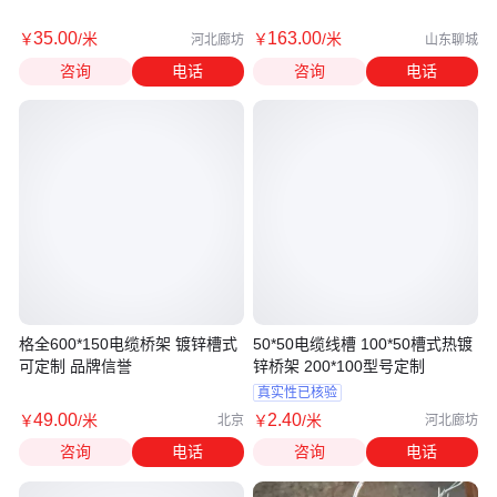
包料
35
.00
163
.00
￥
/米
￥
/米
河北廊坊
山东聊城
咨询
电话
咨询
电话
格全600*150电缆桥架 镀锌槽式
50*50电缆线槽 100*50槽式热镀
可定制 品牌信誉
锌桥架 200*100型号定制
真实性已核验
49
.00
2
.40
￥
/米
￥
/米
北京
河北廊坊
咨询
电话
咨询
电话