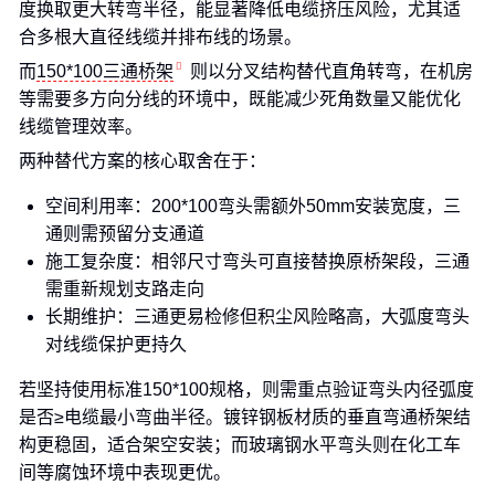
度换取更大转弯半径，能显著降低电缆挤压风险，尤其适
合多根大直径线缆并排布线的场景。
而
150*100三通桥架
则以分叉结构替代直角转弯，在机房
等需要多方向分线的环境中，既能减少死角数量又能优化
线缆管理效率。
两种替代方案的核心取舍在于：
空间利用率：200*100弯头需额外50mm安装宽度，三
通则需预留分支通道
施工复杂度：相邻尺寸弯头可直接替换原桥架段，三通
需重新规划支路走向
长期维护：三通更易检修但积尘风险略高，大弧度弯头
对线缆保护更持久
若坚持使用标准150*100规格，则需重点验证弯头内径弧度
是否≥电缆最小弯曲半径。镀锌钢板材质的垂直弯通桥架结
构更稳固，适合架空安装；而玻璃钢水平弯头则在化工车
间等腐蚀环境中表现更优。