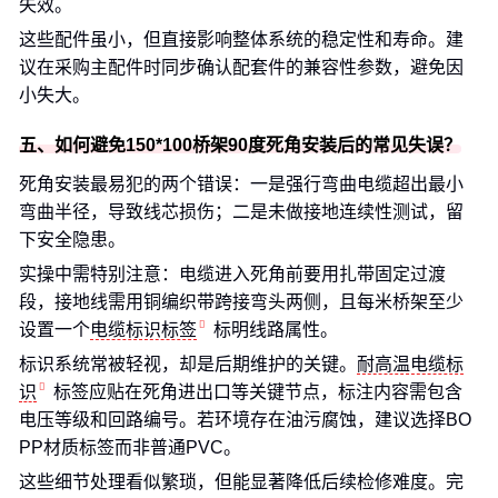
失效。
这些配件虽小，但直接影响整体系统的稳定性和寿命。建
议在采购主配件时同步确认配套件的兼容性参数，避免因
小失大。
五、如何避免150*100桥架90度死角安装后的常见失误？
死角安装最易犯的两个错误：一是强行弯曲电缆超出最小
弯曲半径，导致线芯损伤；二是未做接地连续性测试，留
下安全隐患。
实操中需特别注意：电缆进入死角前要用扎带固定过渡
段，接地线需用铜编织带跨接弯头两侧，且每米桥架至少
设置一个
电缆标识标签
标明线路属性。
标识系统常被轻视，却是后期维护的关键。
耐高温电缆标
识
标签应贴在死角进出口等关键节点，标注内容需包含
电压等级和回路编号。若环境存在油污腐蚀，建议选择BO
PP材质标签而非普通PVC。
这些细节处理看似繁琐，但能显著降低后续检修难度。完