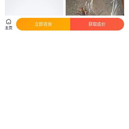
立即咨询
获取底价
主页
3*240十1*120电缆 240铜电缆每
MHYS32(30、50、80、100）
米价格 240铝电缆一米多钱
*2（1/0.8）钢丝铠装通信电缆
68
.88
5
.50
￥
/米
￥
/米
陕西咸阳
天津
咨询
电话
咨询
电话