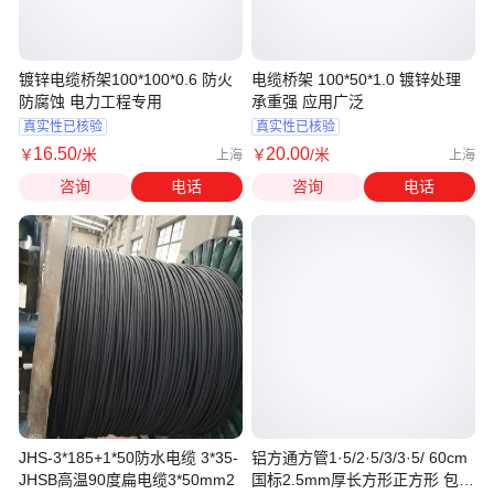
镀锌电缆桥架100*100*0.6 防火
电缆桥架 100*50*1.0 镀锌处理
防腐蚀 电力工程专用
承重强 应用广泛
真实性已核验
真实性已核验
16
.50
20
.00
￥
/米
￥
/米
上海
上海
咨询
电话
咨询
电话
JHS-3*185+1*50防水电缆 3*35-
铝方通方管1·5/2·5/3/3·5/ 60cm
JHSB高温90度扁电缆3*50mm2
国标2.5mm厚长方形正方形 包工