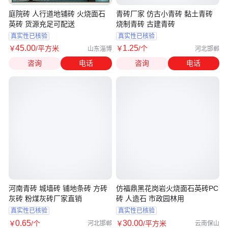
庭院砖 人行道地铺砖 火烧面石
青砖厂家 仿古小青砖 黏土青砖
英砖 货源充足可配送
烧制青砖 古建青砖
真实性已核验
真实性已核验
45
.00
1
.25
￥
/平方米
￥
/个
山东淄博
河北邯郸
咨询
电话
咨询
电话
河南青砖 城墙砖 铺地条砖 方砖
仿福鼎黑花岗岩火烧面石英砖PC
灰砖 粉煤灰砖厂家直销
砖 人造石 市政园林用
真实性已核验
真实性已核验
0
.65
30
.00
￥
/个
￥
/平方米
河北邯郸
云南保山