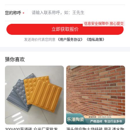
您的称呼
信息安全保障中·放心提交
立即获取报价
发送询价代表您同意
《用户服务协议》
《隐私政策》
猜你喜欢
300/400盲道砖 众光厂家批发
源头供应陶土烧结砖 带孔透水陶