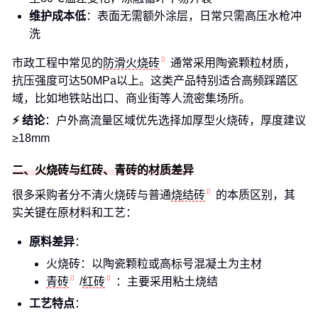
维护成本低
：表面无需额外涂层，日常只需高压水枪冲
洗
市政工程中常见的
防滑火烧砖
通常采用陶瓷颗粒材质，
抗压强度可达50MPa以上。这类产品特别适合高频踩踏区
域，比如地铁站出口、商业街等人流密集场所。
⚡ 结论
：户外高流量区域优先选择加厚型火烧砖，厚度建议
≥18mm
二、火烧砖与红砖、青砖的材质差异
很多采购者分不清火烧砖与普通
烧结砖
的本质区别，其
实关键在原材料和工艺：
原料差异
：
火烧砖：以陶瓷颗粒或高标号混凝土为主材
青砖
/
红砖
：主要采用粘土烧结
工艺特点
：