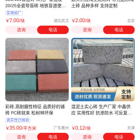
20/25全瓷导盲砖 地铁盲道使用
土砖 品种多样 支持定制
地砖
实地验厂
7
.00
2
.00
￥
/块
￥
/块
湖北武汉
北京
咨询
电话
咨询
电话
彩砖,高耐磨性特征 品质好的铺
混泥土实心砖 生产厂家 中鑫供
砖 PC砖就来 松树林环保
应 实用性好 抗渗防水 可反复使
用
真实性已核验
35
.00
0
.12
￥
/平方米
￥
/块
广东惠州
天津
咨询
电话
咨询
电话