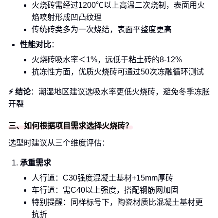
火烧砖需经过1200℃以上高温二次烧制，表面用火
焰喷射形成凹凸纹理
传统砖类多为一次烧结，表面平整度更高
性能对比
：
火烧砖吸水率＜1%，远低于粘土砖的8-12%
抗冻性方面，优质火烧砖可通过50次冻融循环测试
⚡ 结论
：潮湿地区建议选吸水率更低火烧砖，避免冬季冻胀
开裂
三、如何根据项目需求选择火烧砖？
选型时建议从三个维度评估：
承重需求
人行道：C30强度混凝土基材+15mm厚砖
车行道：需C40以上强度，搭配钢筋网加固
特别提醒：同样标号下，陶瓷材质比混凝土基材更
抗折