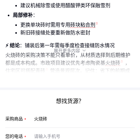
建议机械除雪或使用醋酸钾类环保融雪剂
局部修补
：
更换单块砖时需用专用
砖块粘合剂
新旧砖接缝处要重新做防水密封
⚡ 结论
：铺装后第一年需每季度检查接缝防水情况
展开更多内容

火烧砖的采购决策不能只看单价，从材质选择到后期维护
都是成本构成。市政项目建议优先考虑陶瓷基
火烧砖
，
住宅区可搭配
青砖
营造景观层次。记住：省下的前期成
本，往往会在3-5年后以维修费形式加倍返还。
想找货源？
采购商品
您的电话