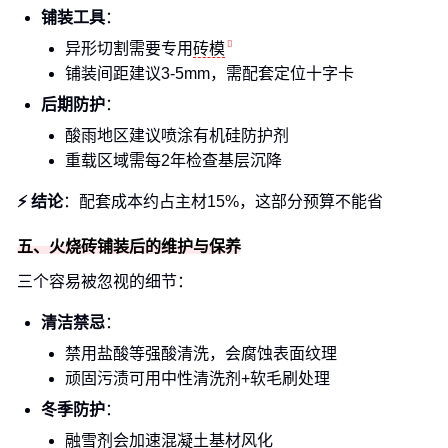
铺装工具
：
异形切割需要专用
砖模
铺装间距建议3-5mm，需配套定位十字卡
后期防护
：
酸雨地区建议喷涂有机硅防护剂
重载区域需每2年检查基层沉降
⚡ 结论
：配套成本约占主材15%，这部分预算不能省
五、火烧砖铺装后的维护与保养
三个容易被忽视的细节：
清洁禁忌
：
禁用盐酸等强酸清洗，会腐蚀表面纹理
顽固污渍可用中性清洗剂+软毛刷处理
冬季防护
：
融雪剂会加速混凝土基材风化