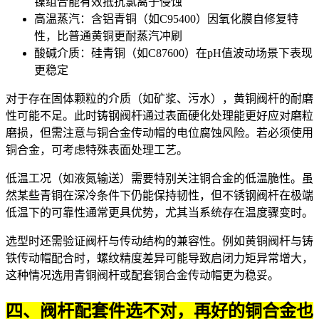
镍组合能有效抵抗氯离子侵蚀
高温蒸汽：含铝青铜（如C95400）因氧化膜自修复特
性，比普通黄铜更耐蒸汽冲刷
酸碱介质：硅青铜（如C87600）在pH值波动场景下表现
更稳定
对于存在固体颗粒的介质（如矿浆、污水），黄铜阀杆的耐磨
性可能不足。此时铸钢阀杆通过表面硬化处理能更好应对磨粒
磨损，但需注意与铜合金传动帽的电位腐蚀风险。若必须使用
铜合金，可考虑特殊表面处理工艺。
低温工况（如液氮输送）需要特别关注铜合金的低温脆性。虽
然某些青铜在深冷条件下仍能保持韧性，但不锈钢阀杆在极端
低温下的可靠性通常更具优势，尤其当系统存在温度骤变时。
选型时还需验证阀杆与传动结构的兼容性。例如黄铜阀杆与铸
铁传动帽配合时，螺纹精度差异可能导致启闭力矩异常增大，
这种情况选用青铜阀杆或配套铜合金传动帽更为稳妥。
四、阀杆配套件选不对，再好的铜合金也