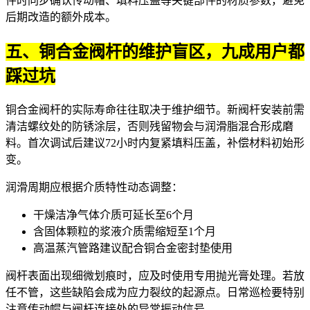
件时同步确认传动帽、填料压盖等关键部件的材质参数，避免
后期改造的额外成本。
五、铜合金阀杆的维护盲区，九成用户都
踩过坑
铜合金阀杆的实际寿命往往取决于维护细节。新阀杆安装前需
清洁螺纹处的防锈涂层，否则残留物会与润滑脂混合形成磨
料。首次调试后建议72小时内复紧填料压盖，补偿材料初始形
变。
润滑周期应根据介质特性动态调整：
干燥洁净气体介质可延长至6个月
含固体颗粒的浆液介质需缩短至1个月
高温蒸汽管路建议配合
铜合金密封垫
使用
阀杆表面出现细微划痕时，应及时使用专用抛光膏处理。若放
任不管，这些缺陷会成为应力裂纹的起源点。日常巡检要特别
注意传动帽与阀杆连接处的异常振动信号。