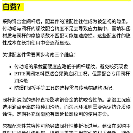
白费？
采购铜合金阀杆后，配套件的适配性往往成为被忽视的隐患。
传动帽与阀杆的螺纹配合精度不足会导致应力集中，而填料函
材质与阀杆的摩擦系数不匹配可能加速磨损。这些配套件的隐
性成本在长期使用中会逐渐显现。
关键配套件需要同步考虑三个维度：
传动帽的承载面硬度应略低于阀杆螺纹，避免咬死现象
PTFE闸阀填料
更适合频繁启闭工况，但需配合专用
阀杆
润滑脂
防爆F阀扳手
等工具的选择需与传动帽结构匹配
阀杆润滑脂的选择直接影响铜合金的抗咬合性能。高温工况应
选用滴点更高的特种润滑脂，而海水环境则需要强调抗介质侵
蚀性。定期补充润滑能有效延长螺纹副的使用寿命。
忽视配套件兼容性可能导致阀杆性能折损过半。建议在采购主