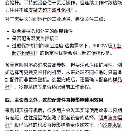
变幅杆。手持式设备便于灵活操作，但连续工作时散热能
力往往不如
支架式超声波乳化机
。
对于需要长时间运行的工业场景，建议关注三点：
钛合金探头和外壳的耐腐蚀性
是否配备温度监控接口
过载保护机制的响应速度 这类需求下，3000W级
工业
超声粉碎机
的稳定性优势会明显超过便携设备。
预算有限时不必追求最高参数，但要注意后续扩展性。例
如选择可更换变幅杆的机型，未来处理不同样品时只需追
加配件而非更换整机。选型完成后，还需确认配套的
样品
杯
、冷却系统等是否适配当前工作流程。
四、主设备之外，这些配套件直接影响使用效果
采购超声粉碎机后，很多用户会发现实际使用效果与预期
有差距，往往是因为忽略了配套设备的选择。
超声波变幅
杆
和样品杯的材质直接影响能量传递效率，而
冷却水循