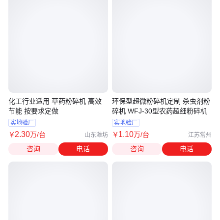
化工行业适用 草药粉碎机 高效
环保型超微粉碎机定制 杀虫剂粉
节能 按要求定做
碎机 WFJ-30型农药超细粉碎机
实地验厂
实地验厂
2
.30
1
.10
￥
万
/台
￥
万
/台
山东潍坊
江苏常州
咨询
电话
咨询
电话