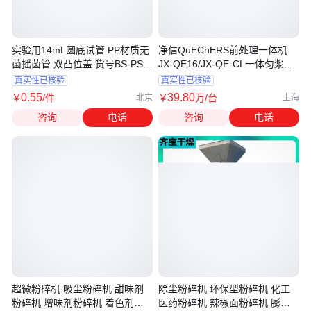
实验用14mL圆底试管 PP材质无
净信QuEChERS前处理一体机
菌摇菌管 双凸位盖 货号BS-PST-
JX-QE16/JX-QE-CL一体匀浆机
14-G-S2
样本粉碎机
真实性已核验
真实性已核验
0
.55
39
.80
￥
/件
￥
万
/台
北京
上海
咨询
电话
咨询
电话
超微粉碎机 吸尘粉碎机 甜味剂
除尘粉碎机 环保型粉碎机 化工
粉碎机 增味剂粉碎机 着色剂粉
医药粉碎机 辣椒面粉碎机 膨化