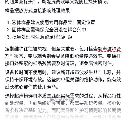
的
超声波探头
，既能提高效率又能防止探头损伤。
样品摆放方式直接影响处理效果：
液体样品建议使用专用
样品架
固定位置
固体样品需确保完全浸没在耦合剂中
批量处理时注意留足样品间距
定期维护往往被忽视，但至关重要。每月检查
超声波耦合
剂
状态，变质耦合剂会显著降低能量传递效率。变幅杆
接口处积累的样品残留要及时清理，避免腐蚀密封件。
设备长时间不使用时，建议断开
超声波发生器
电源，并
保持干燥环境存放。这些简单但关键的维护动作，能有效
延长核心部件的使用寿命。
选择超声粉碎机本质是匹配实际需求的过程，从样品特性
展开更多内容

到处理量，再到后续扩展可能，都需要系统考量。核心设
备参数决定基础能力，而配套件和维护习惯则影响长期使
用效果。根据具体应用场景做好整体规划，才能让设备发
挥最大价值。