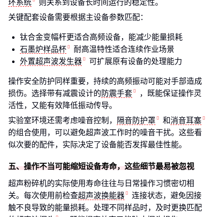
环系统
则关系到设备长时间运行的稳定性。
关键配套设备需要根据主设备参数匹配：
钛合金变幅杆更适合高频设备，能减少能量损耗
石墨炉样品杯
耐高温特性适合连续作业场景
外置超声波发生器
可扩展原有设备的处理能力
操作安全防护同样重要，持续的高频振动可能对手部造成
损伤。选择带有减震设计的
防震手套
，既能保证操作灵
活性，又能有效降低振动传导。
实验室环境还需考虑噪音控制，
隔音防护罩
和
消音耳塞
的组合使用，可以避免超声波工作时的噪音干扰。这些看
似次要的配件，实际决定了设备能否发挥最佳性能。
五、操作不当可能缩短设备寿命，这些细节最易被忽视
超声粉碎机的实际使用寿命往往与日常操作习惯密切相
关。每次使用前检查
超声波换能器
连接状态，避免因接
触不良导致的能量损耗。处理不同样品时，及时更换匹配