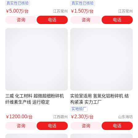
碎机
食品粉碎机
真实性已核验
真实性已核验
5
.00
1
.50
￥
万
/台
￥
万
/台
江苏常州
江苏常州
咨询
电话
咨询
电话
三威 化工材料 超微超细粉碎机
实验室适用 氢氧化铝粉碎机 结
纤维素生产线 运行稳定
构紧凑 实力工厂
实地验厂
1200
.00
2
.30
￥
/台
￥
万
/台
江西赣州
山东潍坊
咨询
电话
咨询
电话