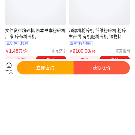
文件资料粉碎机 账本书本粉碎机
超微粉粉碎机 纤维粉碎机 粉碎
厂家 碎布粉碎机
生产线 有机肥粉碎机 湿物料粉
碎机
真实性已核验
真实性已核验
1
.48
9100
.00
￥
万
/台
￥
/台
山东济宁
江苏常州
咨询
电话
咨询
电话
立即咨询
获取底价
主页
供应粉碎机食品粉碎机五谷杂粮
医药行业适用 核桃壳粉碎机 运