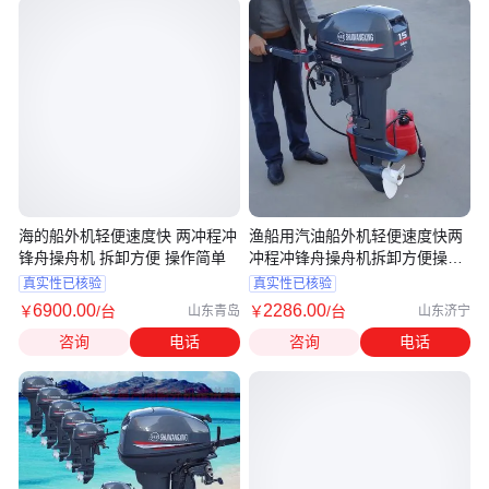
海的船外机轻便速度快 两冲程冲
渔船用汽油船外机轻便速度快两
锋舟操舟机 拆卸方便 操作简单
冲程冲锋舟操舟机拆卸方便操作
简单
真实性已核验
真实性已核验
6900
.00
2286
.00
￥
/台
￥
/台
山东青岛
山东济宁
咨询
电话
咨询
电话