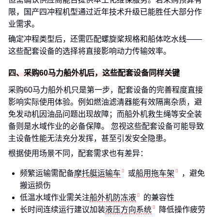
限，国产四冲程机型通过近年技术升级已能胜任大部分作
业需求。
确定冲程类型后，还需匹配螺旋桨规格和船体吃水线——
这些配套设备的选择将直接影响动力传输效率。
四、采购60马力船外机后，这些配套设备同样关键
采购60马力船外机只是第一步，配套设备的完善程度直接
影响实际使用体验。例如燃油滤清器能有效隔离杂质，避
免发动机因油品问题出现故障；而船外机救生绳等安全装
备则是水域作业的必备保障。 忽视这些配套设备可能导致
主设备性能无法充分发挥，甚至引发安全隐患。
根据使用场景不同，配套需求也有差异：
频繁运输需配备
摩托艇运输车
或
船用拖车架
，避免
搬运损伤
低温水域作业需关注
船外机防冻液
的兼容性
长时间连续运行建议加装
液压方向系统
降低操作疲劳