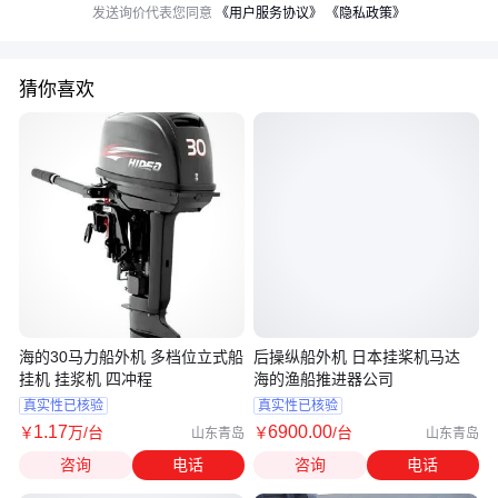
发送询价代表您同意
《用户服务协议》
《隐私政策》
猜你喜欢
海的30马力船外机 多档位立式船
后操纵船外机 日本挂桨机马达
挂机 挂浆机 四冲程
海的渔船推进器公司
真实性已核验
真实性已核验
1
.17
6900
.00
￥
万
/台
￥
/台
山东青岛
山东青岛
咨询
电话
咨询
电话