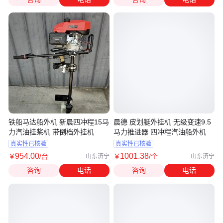
铁船马达船外机 新晨四冲程15马
晨德 皮划艇外挂机 无级变速9.5
力汽油挂桨机 带倒档外挂机
马力推进器 四冲程汽油船外机
真实性已核验
真实性已核验
954
.00
1001
.38
￥
/台
￥
/个
山东济宁
山东济宁
咨询
电话
咨询
电话