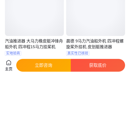
汽油推进器 大马力橡皮艇冲锋舟
晨德 9马力汽油船外机 四冲程螺
船外机 四冲程15马力挂桨机
旋桨外挂机 皮划艇推进器
实地验商
真实性已核验
1183
.00
1001
.41
￥
/台
￥
/台
山东济宁
山东济宁
立即咨询
获取底价
咨询
电话
咨询
电话
主页