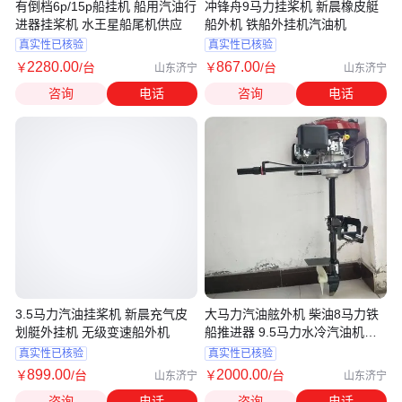
有倒档6p/15p船挂机 船用汽油行
冲锋舟9马力挂桨机 新晨橡皮艇
进器挂桨机 水王星船尾机供应
船外机 铁船外挂机汽油机
真实性已核验
真实性已核验
2280
.00
867
.00
￥
/台
￥
/台
山东济宁
山东济宁
咨询
电话
咨询
电话
3.5马力汽油挂桨机 新晨充气皮
大马力汽油舷外机 柴油8马力铁
划艇外挂机 无级变速船外机
船推进器 9.5马力水冷汽油机船
外机
真实性已核验
真实性已核验
899
.00
2000
.00
￥
/台
￥
/台
山东济宁
山东济宁
咨询
电话
咨询
电话