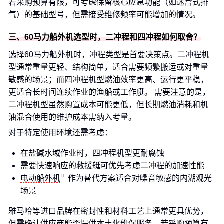
若采购预算有限，可考虑保留核心应急功能（如迷宫式排
气）的基础型号，但需接受维修频率可能增加的情况。
三、60马力船外机选型时，二冲程和四冲程如何取舍？
选择60马力船外机时，冲程类型是首要决策点。二冲程机
型通常重量更轻、结构简单，适合需要频繁搬运或对重量
敏感的场景；而四冲程机型燃油效率更高、运行更平稳，
更适合长时间连续作业的渔船或工作艇。 需要注意的是，
二冲程机型虽然购置成本可能更低，但长期燃油消耗和机
油混合使用的维护成本需纳入考量。
对于特定使用环境还需考虑：
在盐碱水域作业时，四冲程机型更耐腐蚀
需要快速响应的救援艇可优先考虑二冲程的加速性能
电动船外机
作为替代方案适合对噪音敏感的内湖观光
场景
雅马哈等进口品牌在密封性和材料工艺上通常更具优势，
但需确认供应商能否提供本土化维保服务。若采购预算有