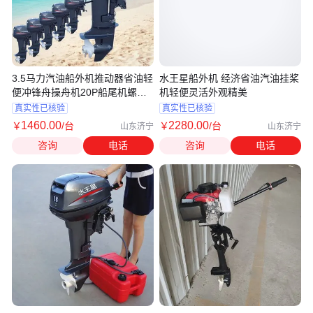
3.5马力汽油船外机推动器省油轻
水王星船外机 经济省油汽油挂桨
便冲锋舟操舟机20P船尾机螺旋
机轻便灵活外观精美
桨
真实性已核验
真实性已核验
1460
.00
2280
.00
￥
/台
￥
/台
山东济宁
山东济宁
咨询
电话
咨询
电话