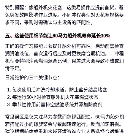
特别提醒：像
船外机火花塞
这类易损件应提前备货，避
免突发故障影响作业进度。不同冲程类型对火花塞规格要
求不同，采购时需确认与主设备的匹配性。
五、这些使用细节能让60马力船外机寿命延长30%
正确的操作习惯能显著提升船外机可靠性。启动前需检查
润滑油液位，首次运行后应及时更换磨合期机油。二冲程
机型要特别注意燃油混合比例，误差过大会导致积碳或润
滑不足。
日常维护的三个关键节点：
每次使用后冲洗冷却水道，防止盐分结晶堵塞
每运行50小时检查船外机火花塞燃烧状态
季节性停用前需排空燃油系统并添加防腐剂
常见误区是仅关注马力参数而忽视匹配性。60马力船外机
若搭配过小的螺旋桨会导致超转速运行，反而加速磨损。
建议根据船体载重和水域环境咨询专业人员选择合适推进