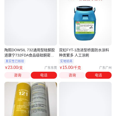
陶熙DOWSIL 732通用型硅酮胶
双虹FYT-1改进型桥面防水涂料
道康宁732FDA食品级硅酮密封
种类繁多 人工涂刷
胶
真实性已核验
实地验商
23
.00
15
.00
￥
/支
￥
/千克
广东东莞
广东广州
咨询
电话
咨询
电话