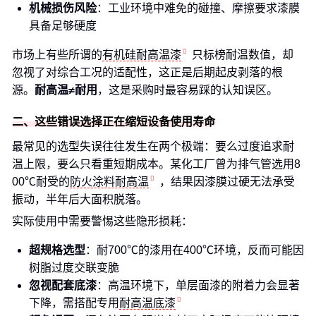
机械损伤风险
：工业环境中难免的碰撞、摩擦要求漆膜
具备足够硬度
市场上有些所谓的
有机硅耐高温漆
只标榜耐温数值，却
忽视了对综合工况的适配性，这正是后期起皮剥落的根
源。
耐高温≠耐用
，这是采购时最容易踩的认知误区。
二、这些错误选择正在缩短设备使用寿命
最常见的选型失误往往发生在两个极端：要么过度追求耐
温上限，要么只看重短期成本。某化工厂曾为排气管选用8
00℃耐受的
防火涂料耐高温
，结果因漆膜过硬无法承受
振动，半年后大面积脱落。
实际使用中需要警惕这些隐形损耗：
超规格选型
：耐700℃的漆用在400℃环境，反而可能因
树脂过度交联变脆
忽视配套底漆
：高温环境下，单层面漆的附着力会显著
下降，需搭配专用
耐高温底漆