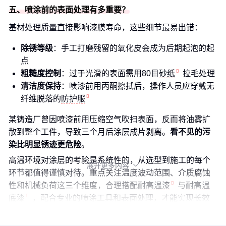
五、喷涂前的表面处理有多重要？
基材处理质量直接影响漆膜寿命，这些细节最易出错：
除锈等级
：手工打磨残留的氧化皮会成为后期起泡的起
点
粗糙度控制
：过于光滑的表面需用80目
砂纸
拉毛处理
清洁度保持
：喷漆前用丙酮擦拭后，操作人员应穿戴无
纤维脱落的
防护服
某铸造厂曾因喷漆前用压缩空气吹扫表面，反而将油雾扩
散到整个工件，导致三个月后涂层成片剥离。
看不见的污
染比明显锈迹更危险
。
高温环境对涂层的考验是系统性的，从选型到施工的每个
展开更多内容

环节都值得谨慎对待。重点关注温度波动范围、介质腐蚀
性和机械负荷这三个维度，合理搭配
耐高温漆
与
耐高温
底漆
，配合专业的喷涂工具和表面处理，才能实现长效
防护。