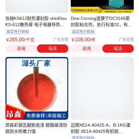
信越KS612耐热灌封胶 shinEtsu
Dow Corning道康宁DC3145密
KS-612散热膏 电子电器导热硅
封胶粘合剂，执行标准32，有效
脂
物质≥99％
真实性已核验
真实性已核验
265
.00
108
.00
￥
/千克
￥
/件
广东东莞
广东东莞
咨询
电话
咨询
电话
昂森彩钢瓦翻新底漆 醇酸磁漆防
迈图XE14-A0425-A、B-1KG灌
腐防水附着力强
封胶 XE14-A0425有机硅
RTV160
真实性已核验