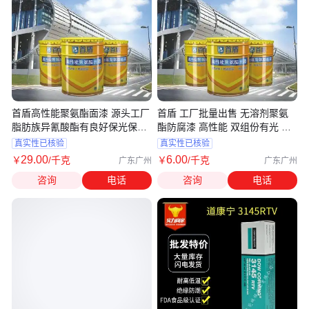
首盾高性能聚氨酯面漆 源头工厂
首盾 工厂批量出售 无溶剂聚氨
脂肪族异氰酸酯有良好保光保色
酯防腐漆 高性能 双组份有光 保
性
光保色性
真实性已核验
真实性已核验
29
.00
6
.00
￥
/千克
￥
/千克
广东广州
广东广州
咨询
电话
咨询
电话