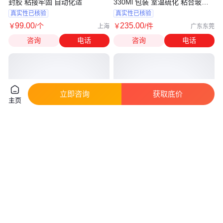
封胶 粘接牢固 自动化适
330Ml 包装 室温硫化 粘合玻璃
电子元件
真实性已核验
真实性已核验
99
.00
235
.00
￥
/个
￥
/件
上海
广东东莞
咨询
电话
咨询
电话
立即咨询
获取底价
主页
陶氏DOWSIL（道康宁）3145 透
众安 室外薄型钢结构防火涂料厂
明密封胶
家 支持定制102-G02
真实性已核验
真实性已核验
300
.00
18
.00
￥
/个
￥
/千克
广东深圳
河北廊坊
咨询
电话
咨询
电话