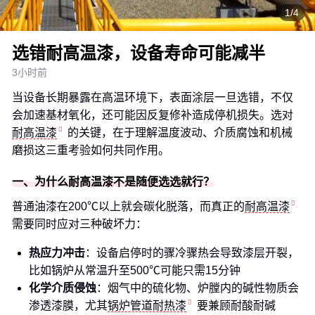
1/4
选错耐高温漆，设备寿命可能减半
3小时前
当设备长期暴露在高温环境下，表面涂层一旦选错，不仅
会加速基材氧化，还可能因反复修补造成停机损失。选对
耐高温漆
的关键，在于理解温度波动、介质腐蚀和机械
磨损这三重考验如何共同作用。
一、为什么耐高温漆不是随便选选就行？
普通油漆在200℃以上就会碳化脱落，而真正的
耐高温漆
需要同时应对三种破坏力：
热应力冲击
：设备启停时的骤冷骤热会导致漆层开裂，
比如锅炉从常温升至500℃可能只需15分钟
化学介质侵蚀
：烟气中的硫化物、炉膛内的碱性物质会
渗透漆膜，尤其
锅炉管道耐热漆
要兼顾耐酸耐碱