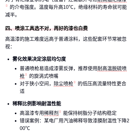
的介电强度。温度每升高10℃，绝缘材料的寿命就可能
减半。
四、喷涂工具选不对，再好的漆也白费
高温漆的施工难度远高于普通涂料，这些配套环节常被忽
视：
雾化效果决定涂层均匀度
普通喷枪易造成漆雾反弹，推荐使用
耐高温脱硫喷
枪
的旋涡式喷嘴
对于狭小空间，
除尘喷枪
的低压高流量特性更合
适
稀释比例影响耐温性能
高温漆专用
稀释剂
能保持树脂分子结构稳定
错误案例：某电厂用汽油稀释导致漆膜耐温性下降2
00℃