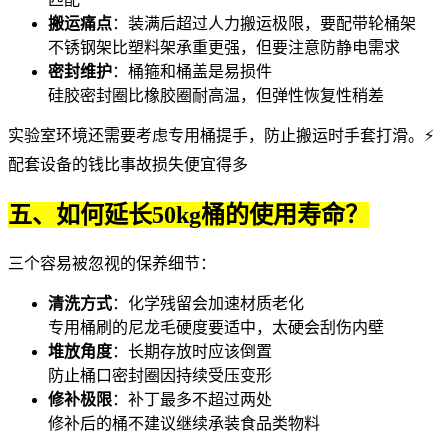
搬运痛点
：装满后超过人力搬运极限，要配带轮
桶架
不锈钢架比塑料架承重更强，但要注意防静电需求
密封维护
：
桶箍
和
桶盖
是易损件
硅胶密封圈比橡胶圈耐高温，但弹性恢复性稍差
实验室环境还需要考虑专用
桶提手
，防止搬运时手套打滑。⚡
配套设备的钱比事故损失便宜得多
五、如何延长50kg桶的使用寿命？
三个容易被忽视的保养细节：
清洗方式
：化学残留会加速材质老化
专用
桶刷
的尼龙毛硬度要适中，太硬会刮伤内壁
堆放角度
：长期存放时应该倒置
防止桶口密封圈因持续受压变形
修补极限
：补丁最多不超过两处
修补后的桶不建议继续承装食品类物料