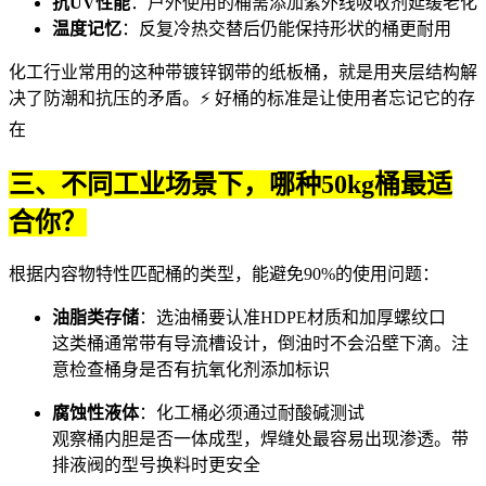
抗UV性能
：户外使用的桶需添加紫外线吸收剂延缓老化
温度记忆
：反复冷热交替后仍能保持形状的桶更耐用
化工行业常用的这种带镀锌钢带的纸板桶，就是用夹层结构解
决了防潮和抗压的矛盾。⚡ 好桶的标准是让使用者忘记它的存
在
三、不同工业场景下，哪种50kg桶最适
合你？
根据内容物特性匹配桶的类型，能避免90%的使用问题：
油脂类存储
：选
油桶
要认准HDPE材质和加厚螺纹口
这类桶通常带有导流槽设计，倒油时不会沿壁下滴。注
意检查桶身是否有抗氧化剂添加标识
腐蚀性液体
：
化工桶
必须通过耐酸碱测试
观察桶内胆是否一体成型，焊缝处最容易出现渗透。带
排液阀的型号换料时更安全