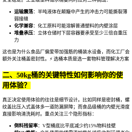
运输震荡
：半吨液体在颠簸中产生的冲击力可能撕裂薄
弱接缝
化学兼容
：化工原料可能溶解普通塑料的内壁涂层
堆叠承压
：立体仓储时下层容器要承受至少三倍自重压
力
这也是为什么食品厂偏爱带加强筋的
桶装水设备
，而化工厂会
额外关注桶盖密封性。⚡ 选桶本质是选一套物料管理解决方案
二、50kg桶的关键特性如何影响你的使
用体验？
真正决定使用体验的往往是细节设计。比如同样是
密封桶
，螺
纹盖比压入式盖体多一道防漏屏障；而
食品级桶
的内壁光滑度
直接影响清洗耗时。重点关注三个隐形指标：
倒料残留率
：V型桶底比平底减少约15%物料挂壁