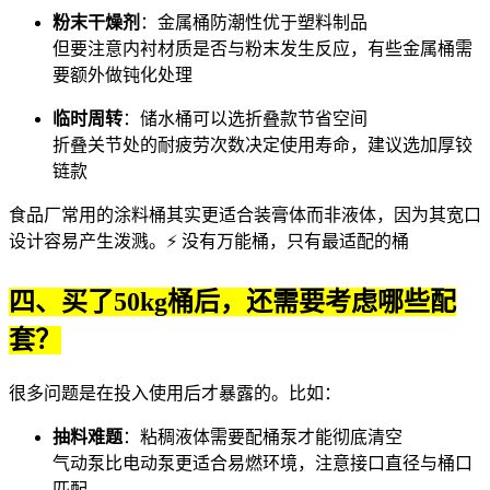
粉末干燥剂
：
金属桶
防潮性优于塑料制品
但要注意内衬材质是否与粉末发生反应，有些金属桶需
要额外做钝化处理
临时周转
：
储水桶
可以选折叠款节省空间
折叠关节处的耐疲劳次数决定使用寿命，建议选加厚铰
链款
食品厂常用的
涂料桶
其实更适合装膏体而非液体，因为其宽口
设计容易产生泼溅。⚡ 没有万能桶，只有最适配的桶
四、买了50kg桶后，还需要考虑哪些配
套？
很多问题是在投入使用后才暴露的。比如：
抽料难题
：粘稠液体需要配
桶泵
才能彻底清空
气动泵比电动泵更适合易燃环境，注意接口直径与桶口
匹配